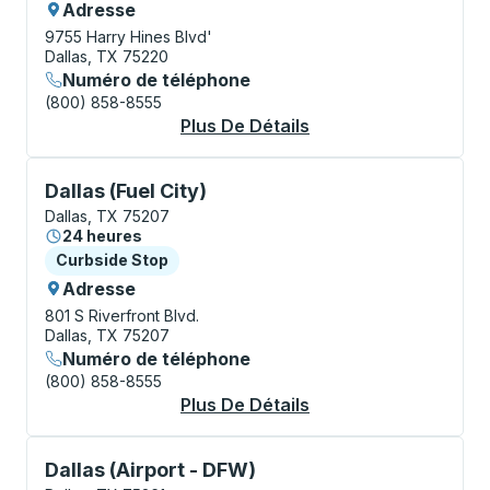
Adresse
9755 Harry Hines Blvd'
Dallas, TX 75220
Numéro de téléphone
(800) 858-8555
Plus De Détails
À Propos Dallas Bus 
Curbside Stop, utilisez les touches fléchées ou la to
Dallas (Fuel City)
Dallas, TX 75207
24 heures
Curbside Stop
Curbside Stop
Adresse
801 S Riverfront Blvd.
Dallas, TX 75207
Numéro de téléphone
(800) 858-8555
Plus De Détails
À Propos Dallas (Fue
Curbside Stop, utilisez les touches fléchées ou la to
Dallas (Airport - DFW)