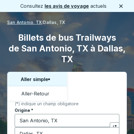
Consultez
les avis de voyage
actuels
Ferme
San Antonio, TX
Dallas, TX
Billets de bus Trailways
de San Antonio, TX à Dallas,
TX
Aller simple
Choisissez un sens ou un aller-retour:
Aller-Retour
(*) indique un champ obligatoire
Origine
*
Commencez à saisir la ville d'origine pour ouvrir les 
Destination
*
Cliquez pou