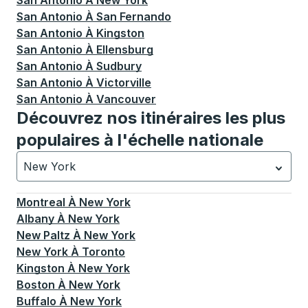
San Antonio
À
New York
San Antonio
À
San Fernando
San Antonio
À
Kingston
San Antonio
À
Ellensburg
San Antonio
À
Sudbury
San Antonio
À
Victorville
San Antonio
À
Vancouver
Découvrez nos itinéraires les plus
populaires à l'échelle nationale
New York
Actuellement sélectionné: New York.
La sélection est a
Montreal
À
New York
Albany
À
New York
New Paltz
À
New York
New York
À
Toronto
Kingston
À
New York
Boston
À
New York
Buffalo
À
New York