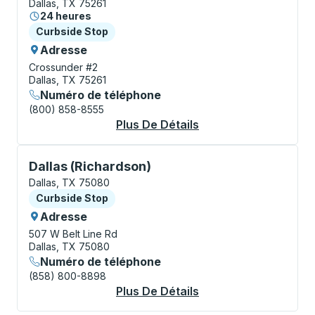
Dallas, TX 75261
24 heures
Curbside Stop
Curbside Stop
Adresse
Crossunder #2
Dallas, TX 75261
Numéro de téléphone
(800) 858-8555
Plus De Détails
À Propos Dallas (Air
Curbside Stop, utilisez les touches fléchées ou la to
Dallas (Richardson)
Dallas, TX 75080
Curbside Stop
Curbside Stop
Adresse
507 W Belt Line Rd
Dallas, TX 75080
Numéro de téléphone
(858) 800-8898
Plus De Détails
À Propos Dallas (Ri