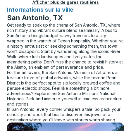
Afficher plus de gares routières
Informations sur la ville
pour
San Antonio, TX
Get ready to soak up the charm of San Antonio, TX, where
rich history and vibrant culture blend seamlessly. A bus to
San Antonio brings budget-savvy travelers to a city
wrapped in the warmth of Texan hospitality. Whether you're
a history enthusiast or seeking something fresh, this town
won’t disappoint. Start by wandering along the iconic River
Walk, where lush landscapes and lively cafes line
meandering paths. Don't miss the chance to revisit history at
the Alamo, an emblem of perseverance and pride.
For the art lovers, the San Antonio Museum of Art offers a
treasure trove of global artworks, while the historic Pearl
District is the perfect spot to sip locally brewed coffee and
peruse eclectic shops. Feel like something a bit more
adventurous? Explore the San Antonio Missions National
Historical Park and immerse yourself in timeless architecture
and stories.
In San Antonio, every corner whispers a tale. So pack your
curiosity and book that bus to discover this jewel of a
destination where you'll leave with stories worth sharing.