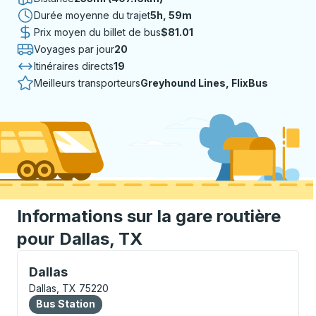
Durée moyenne du trajet
5 heures 59 minutes
5h, 59m
Prix moyen du billet de bus
$81.01
Voyages par jour
20
Itinéraires directs
19
Meilleurs transporteurs
Greyhound Lines, FlixBus
Informations sur la gare routière
pour Dallas, TX
Bus Station, utilisez les touches fléchées ou la touch
Dallas
Dallas, TX 75220
Bus Station
Bus Station