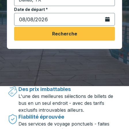
Commencez à saisir la ville de destination pour ouvrir
Date de départ
Tapez la date au format date Barre oblique du mois à 2 c
*
Ouvrez le calen
Recherche
Voyager en toute simplicité avec
Trailways
Des prix imbattables
L'une des meilleures sélections de billets de
bus en un seul endroit - avec des tarifs
exclusifs introuvables ailleurs.
Fiabilité éprouvée
Des services de voyage ponctuels - faites