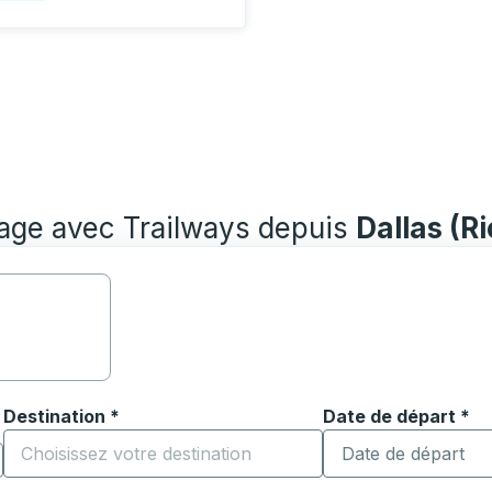
yage avec Trailways depuis
Dallas (R
Destination
*
Date de départ
Tapez la date au fo
*
ouvrir les options de localisation, puis utilisez les touches
Commencez à saisir la ville de destination pour ouvrir les o