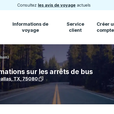
Consultez
les avis de voyage
actuels
Informations de
Service
Créer u
voyage
client
compte
dson)
mations sur les arrêts de bus
Voir l'emplacement de l'arrêt sur Goo
allas
,
TX
,
75080