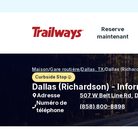
Reserve
Passez au contenu principal
maintenant
Page d'accueil des sentiers
Maison
/
Gare routière
/
Dallas, TX
/
Dallas (Richar
Curbside Stop
Dallas (Richardson) - Infor
Adresse
507 W Belt Line Rd
,
D
Numéro de
(858) 800-8898
téléphone