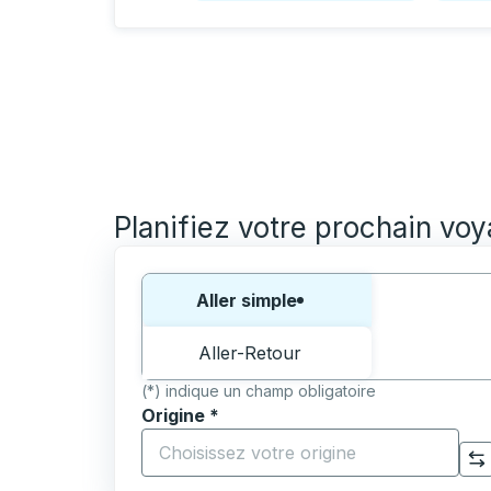
Planifiez votre prochain vo
Choisissez un sens ou un aller-retour:
Aller simple
Aller-Retour
(*) indique un champ obligatoire
Origine
*
Commencez à saisir la ville d'origine pour 