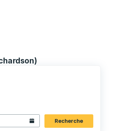
ichardson)
rmat date Barre oblique du mois à 2 chiffres Barre obliqu
 fléchées pour accéder à la ville d'origine souhaitée, puis a
ptions de localisation, puis utilisez les touches fléchées po
Ouvrez le calendrier.
Recherche