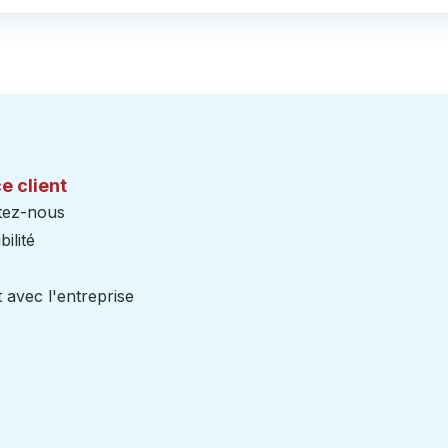
e client
tez-nous
ilité
 avec l'entreprise
iers