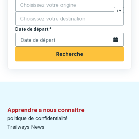
Commencez à saisir la ville d'origine pour ouvrir les 
Destination
*
Cliquez pou
Commencez à saisir la ville de destination pour ouvrir
Date de départ
Tapez la date au format date Barre oblique du mois à 2 c
*
Ouvrez le calen
Recherche
Apprendre a nous connaitre
politique de confidentialité
Trailways News