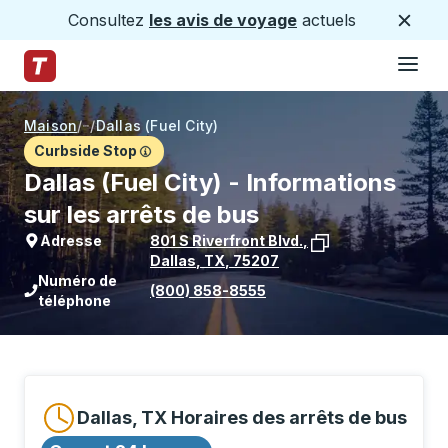
Consultez
les avis de voyage
actuels
Ferme
Hamburge
Passez au contenu principal
Page d'accueil des sentiers
Maison
/
/
Dallas (Fuel City)
Curbside Stop
Dallas (Fuel City) - Informations
sur les arrêts de bus
Adresse
801 S Riverfront Blvd.
,
Dallas
,
TX
,
75207
Voir l'emplacement de l'arrêt sur Goo
Numéro de
(800) 858-8555
téléphone
Dallas, TX Horaires des arrêts de bus