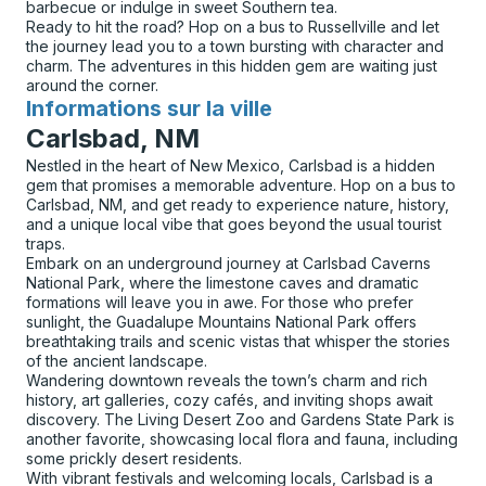
barbecue or indulge in sweet Southern tea.
Ready to hit the road? Hop on a bus to Russellville and let
the journey lead you to a town bursting with character and
charm. The adventures in this hidden gem are waiting just
around the corner.
Informations sur la ville
pour
Carlsbad, NM
Nestled in the heart of New Mexico, Carlsbad is a hidden
gem that promises a memorable adventure. Hop on a bus to
Carlsbad, NM, and get ready to experience nature, history,
and a unique local vibe that goes beyond the usual tourist
traps.
Embark on an underground journey at Carlsbad Caverns
National Park, where the limestone caves and dramatic
formations will leave you in awe. For those who prefer
sunlight, the Guadalupe Mountains National Park offers
breathtaking trails and scenic vistas that whisper the stories
of the ancient landscape.
Wandering downtown reveals the town’s charm and rich
history, art galleries, cozy cafés, and inviting shops await
discovery. The Living Desert Zoo and Gardens State Park is
another favorite, showcasing local flora and fauna, including
some prickly desert residents.
With vibrant festivals and welcoming locals, Carlsbad is a