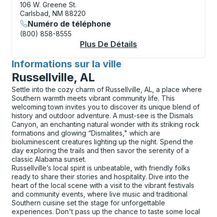
106 W. Greene St.
Carlsbad, NM 88220
Numéro de téléphone
(800) 858-8555
Plus De Détails
À Propos Carlsbad C
Informations sur la ville
pour
Russellville, AL
Settle into the cozy charm of Russellville, AL, a place where
Southern warmth meets vibrant community life. This
welcoming town invites you to discover its unique blend of
history and outdoor adventure. A must-see is the Dismals
Canyon, an enchanting natural wonder with its striking rock
formations and glowing “Dismalites," which are
bioluminescent creatures lighting up the night. Spend the
day exploring the trails and then savor the serenity of a
classic Alabama sunset.
Russellville’s local spirit is unbeatable, with friendly folks
ready to share their stories and hospitality. Dive into the
heart of the local scene with a visit to the vibrant festivals
and community events, where live music and traditional
Southern cuisine set the stage for unforgettable
experiences. Don't pass up the chance to taste some local