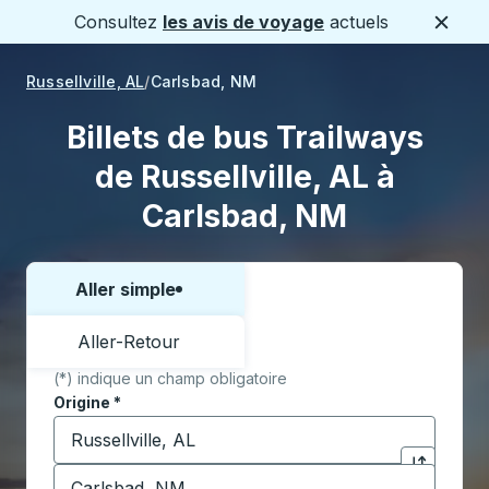
Consultez
les avis de voyage
actuels
Ferme
Russellville, AL
Carlsbad, NM
Billets de bus Trailways
de Russellville, AL à
Carlsbad, NM
Aller simple
Choisissez un sens ou un aller-retour:
Aller-Retour
(*) indique un champ obligatoire
Origine
*
Commencez à saisir la ville d'origine pour ouvrir les 
Destination
*
Cliquez pou