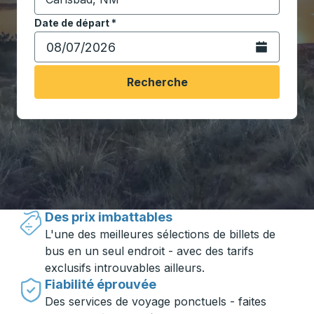
Commencez à saisir la ville de destination pour ouvrir
Date de départ
Tapez la date au format date Barre oblique du mois à 2 c
*
Ouvrez le calen
Recherche
Voyager en toute simplicité avec
Trailways
Des prix imbattables
L'une des meilleures sélections de billets de
bus en un seul endroit - avec des tarifs
exclusifs introuvables ailleurs.
Fiabilité éprouvée
Des services de voyage ponctuels - faites