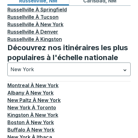
Itinéraires de bus depuis Russellville, NM
Itinéraires de bus vers Car
Russellville, NM
Carlsbad, NM
Russellville
À
Springfield
Russellville
À
Tucson
Russellville
À
New York
Russellville
À
Denver
Russellville
À
Kingston
Découvrez nos itinéraires les plus
populaires à l'échelle nationale
New York
Actuellement sélectionné: New York.
La sélection est a
Montreal
À
New York
Albany
À
New York
New Paltz
À
New York
New York
À
Toronto
Kingston
À
New York
Boston
À
New York
Buffalo
À
New York
New York
À
Ithaca