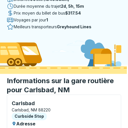
Durée moyenne du trajet
2 jours 5 heures 15 minutes
2d, 5h, 15m
Prix moyen du billet de bus
$317.54
Voyages par jour
1
Meilleurs transporteurs
Greyhound Lines
Informations sur la gare routière
pour Carlsbad, NM
Curbside Stop, utilisez les touches fléchées ou la to
Carlsbad
Carlsbad, NM 88220
Curbside Stop
Curbside Stop
Adresse