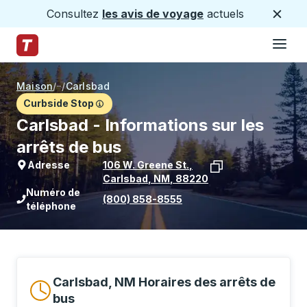
Consultez
les avis de voyage
actuels
Ferme
Hamburge
Passez au contenu principal
Page d'accueil des sentiers
Maison
/
/
Carlsbad
Curbside Stop
Carlsbad - Informations sur les
arrêts de bus
Adresse
106 W. Greene St.
,
Carlsbad
,
NM
,
88220
Voir l'emplacement de l'arrêt sur Goo
Numéro de
(800) 858-8555
téléphone
Carlsbad, NM Horaires des arrêts de
bus