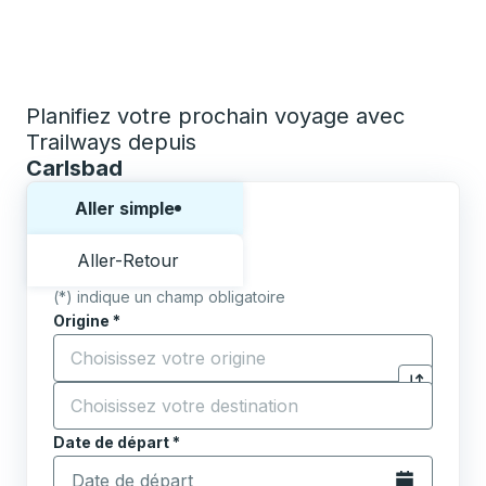
Planifiez votre prochain voyage avec
Trailways depuis
Carlsbad
Choisissez un sens ou un aller-retour:
Aller simple
Aller-Retour
(*) indique un champ obligatoire
Origine
*
Commencez à saisir la ville d'origine pour ouvrir les 
Destination
*
Cliquez pou
Commencez à saisir la ville de destination pour ouvrir
Date de départ
Tapez la date au format date Barre oblique du mois à 2 c
*
Ouvrez le calen