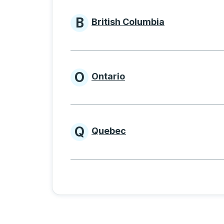
B
British Columbia
Provinces beginning w
O
Ontario
Provinces beginning w
Q
Quebec
Provinces beginning w