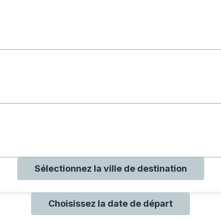
ith B
ith O
ith Q
Sélectionnez la ville de destination
Choisissez la date de départ