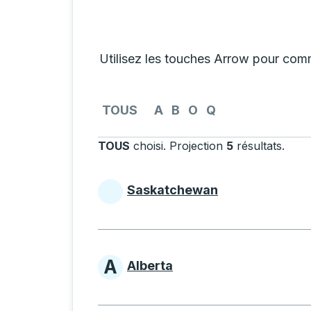
Sélectionner une province dans la liste 
Utilisez les touches Arrow pour comme
Utilisez les touches fléchées pour accéder
TOUS
A
B
O
Q
TOUS
choisi
.
Projection
5
résultats
.
Appu
Saskatchewan
Provinces beginning w
A
Alberta
Provinces beginning w