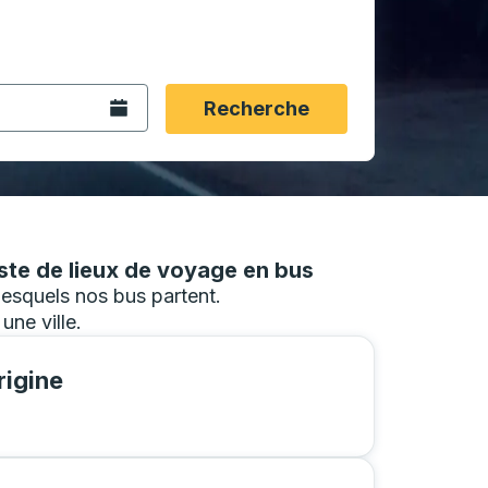
rmat date Barre oblique du mois à 2 chiffres Barre obliqu
 fléchées pour accéder à la ville d'origine souhaitée, puis a
ptions de localisation, puis utilisez les touches fléchées po
Ouvrez le calendrier.
Recherche
ste de lieux de voyage en bus
desquels nos bus partent.
ne ville.
rigine