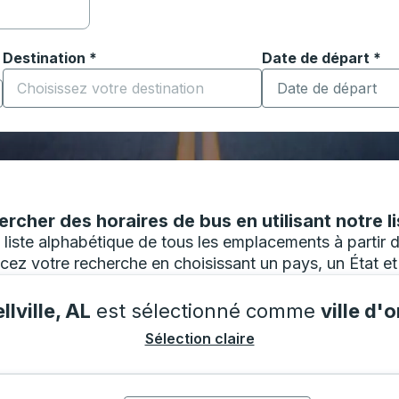
Destination
*
Date de départ
Tapez la date au fo
*
ouvrir les options de localisation, puis utilisez les touches
Commencez à saisir la ville de destination pour ouvrir les o
cher des horaires de bus en utilisant notre li
e liste alphabétique de tous les emplacements à partir 
z votre recherche en choisissant un pays, un État et u
llville, AL
est sélectionné comme
ville d'o
Sélection claire