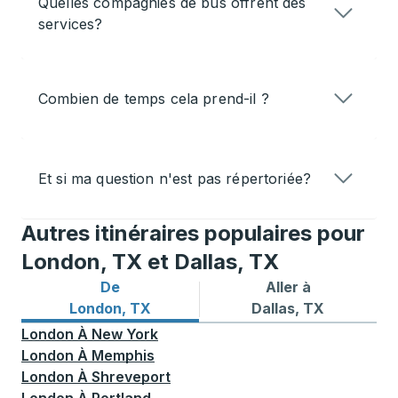
Quelles compagnies de bus offrent des
services?
Combien de temps cela prend-il ?
Et si ma question n'est pas répertoriée?
Autres itinéraires populaires pour
London, TX et Dallas, TX
De
Aller à
Itinéraires de bus depuis London, TX
Itinéraires de bus vers Dall
London, TX
Dallas, TX
London
À
New York
London
À
Memphis
London
À
Shreveport