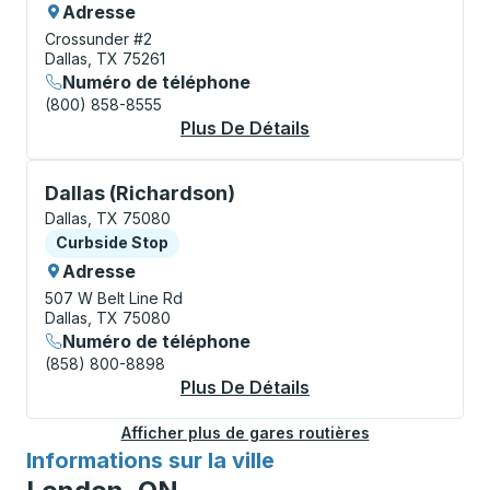
Adresse
Crossunder #2
Dallas, TX 75261
Numéro de téléphone
(800) 858-8555
Plus De Détails
À Propos Dallas (Air
Curbside Stop, utilisez les touches fléchées ou la to
Dallas (Richardson)
Dallas, TX 75080
Curbside Stop
Curbside Stop
Adresse
507 W Belt Line Rd
Dallas, TX 75080
Numéro de téléphone
(858) 800-8898
Plus De Détails
À Propos Dallas (Ri
Afficher plus de gares routières
Informations sur la ville
pour