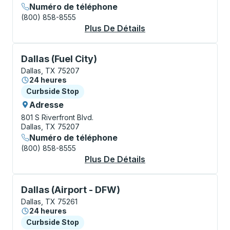
Numéro de téléphone
(800) 858-8555
Plus De Détails
À Propos Dallas Bus 
Curbside Stop, utilisez les touches fléchées ou la to
Dallas (Fuel City)
Dallas, TX 75207
24 heures
Curbside Stop
Curbside Stop
Adresse
801 S Riverfront Blvd.
Dallas, TX 75207
Numéro de téléphone
(800) 858-8555
Plus De Détails
À Propos Dallas (Fue
Curbside Stop, utilisez les touches fléchées ou la to
Dallas (Airport - DFW)
Dallas, TX 75261
24 heures
Curbside Stop
Curbside Stop