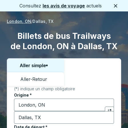
Consultez
les avis de voyage
actuels
Ferme
London, ON
Dallas, TX
Billets de bus Trailways
de London, ON à Dallas, TX
Aller simple
Choisissez un sens ou un aller-retour:
Aller-Retour
(*) indique un champ obligatoire
Origine
*
Commencez à saisir la ville d'origine pour ouvrir les 
Destination
*
Cliquez pou
Commencez à saisir la ville de destination pour ouvrir
Date de départ
Tapez la date au format date Barre oblique du mois à 2 c
*