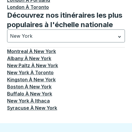
London
À
Portland
London
À
Toronto
Découvrez nos itinéraires les plus
populaires à l'échelle nationale
New York
Actuellement sélectionné: New York.
La sélection est a
Montreal
À
New York
Albany
À
New York
New Paltz
À
New York
New York
À
Toronto
Kingston
À
New York
Boston
À
New York
Buffalo
À
New York
New York
À
Ithaca
Syracuse
À
New York