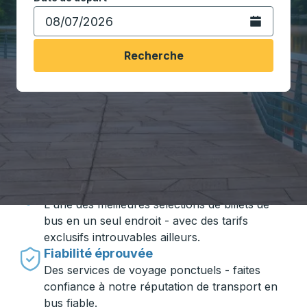
Ouvrez le calen
Recherche
Voyager en toute simplicité avec
Trailways
Des prix imbattables
L'une des meilleures sélections de billets de
bus en un seul endroit - avec des tarifs
exclusifs introuvables ailleurs.
Fiabilité éprouvée
Des services de voyage ponctuels - faites
confiance à notre réputation de transport en
bus fiable.