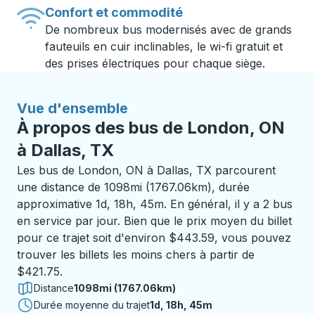
Confort et commodité
De nombreux bus modernisés avec de grands
fauteuils en cuir inclinables, le wi-fi gratuit et
des prises électriques pour chaque siège.
Vue d'ensemble
À propos des bus de London, ON
à Dallas, TX
Les bus de London, ON à Dallas, TX parcourent
une distance de 1098mi (1767.06km), durée
approximative 1d, 18h, 45m. En général, il y a 2 bus
en service par jour. Bien que le prix moyen du billet
pour ce trajet soit d'environ $443.59, vous pouvez
trouver les billets les moins chers à partir de
$421.75.
Distance
1098mi (1767.06km)
Durée moyenne du trajet
1 jour 18 heures 45 minutes
1d, 18h, 45m