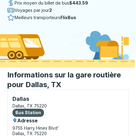
Prix moyen du billet de bus
$443.59
Voyages par jour
2
Meilleurs transporteurs
FlixBus
Informations sur la gare routière
pour Dallas, TX
Bus Station, utilisez les touches fléchées ou la touch
Dallas
Dallas, TX 75220
Bus Station
Bus Station
Adresse
9755 Harry Hines Blvd'
Dallas, TX 75220