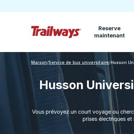
Reserve
Passez au contenu principal
maintenant
Page d'accueil des sentiers
Maison
Service de bus universitaire
Husson Uni
Husson Universit
Vous prévoyez un court voyage ou cherch
prises électriques et