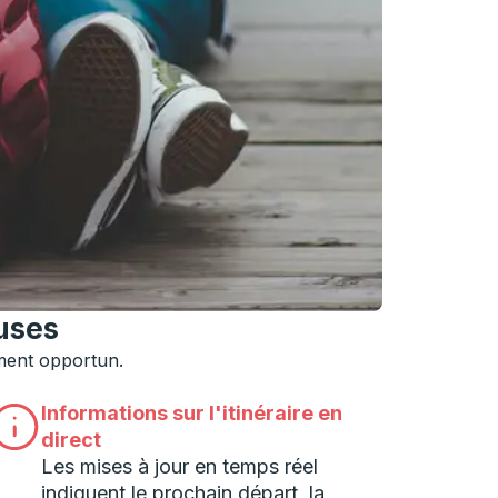
 pour accéder à l'université souhaitée, puis appuyez sur En
auses
oment opportun.
Informations sur l'itinéraire en
direct
Les mises à jour en temps réel
indiquent le prochain départ, la