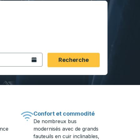
rmat date Barre oblique du mois à 2 chiffres Barre obliqu
 fléchées pour accéder à la ville d'origine souhaitée, puis a
ptions de localisation, puis utilisez les touches fléchées po
Ouvrez le calendrier.
Recherche
Confort et commodité
De nombreux bus
ance
modernisés avec de grands
fauteuils en cuir inclinables,