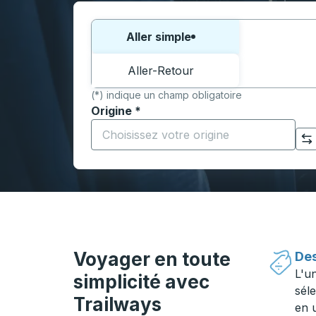
Choisissez un sens ou un aller-retour:
Aller simple
Aller-Retour
(*) indique un champ obligatoire
Origine
*
Commencez à saisir la ville d'origine pour 
Cliquez pour changer vos sélections d'origine et de destination
Voyager en toute
Des
L'u
simplicité avec
séle
Trailways
en 