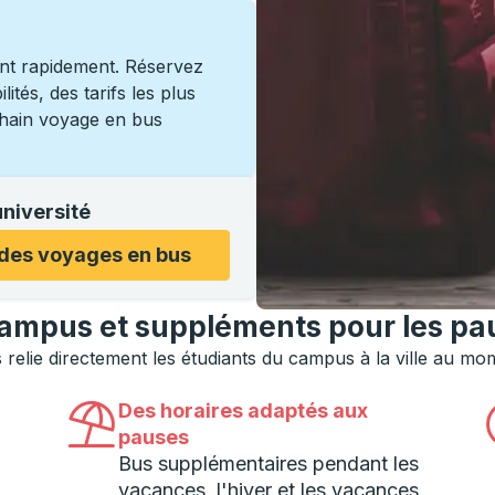
nt rapidement. Réservez
ités, des tarifs les plus
chain voyage en bus
université
pour ouvrir les options, puis utilisez les touches fléchées
des voyages en bus
e campus et suppléments pour les p
ys relie directement les étudiants du campus à la ville au m
Des horaires adaptés aux
pauses
Bus supplémentaires pendant les
vacances, l'hiver et les vacances