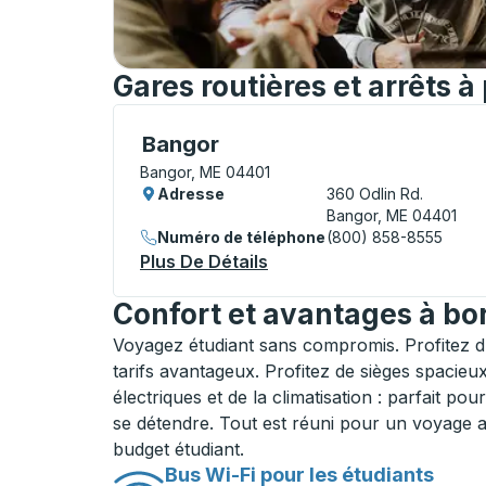
Gares routières et arrêts 
Curbside Stop, utilisez les touches fléché
Bangor
Bangor, ME 04401
Adresse
360 Odlin Rd.
Bangor, ME 04401
Numéro de téléphone
(800) 858-8555
Plus De Détails
À Propos Bangor Curbsid
Confort et avantages à bo
Voyagez étudiant sans compromis. Profitez 
tarifs avantageux. Profitez de sièges spacieux
électriques et de la climatisation : parfait pou
se détendre. Tout est réuni pour un voyage 
budget étudiant.
Bus Wi-Fi pour les étudiants