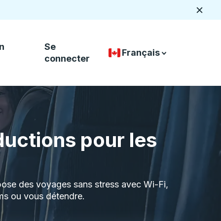
Ferme
n
Se
Français
Sélecteur de langue de p
down arrow
down arrow
connecter
ductions pour les
pose des voyages sans stress avec Wi-Fi,
ilms ou vous détendre.