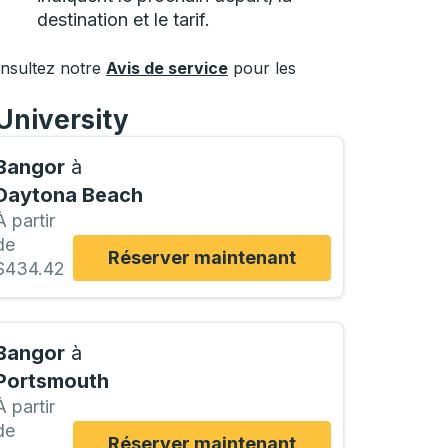
destination et le tarif.
onsultez notre
Avis de service
pour les
University
Bangor
à
Daytona Beach
À partir
de
Réserver maintenant
$434.42
Bangor
à
Portsmouth
À partir
de
Réserver maintenant