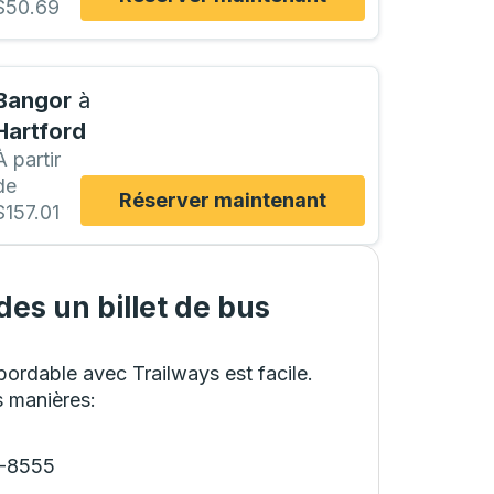
$50.69
Bangor
à
Hartford
À partir
de
Réserver maintenant
$157.01
es un billet de bus
ordable avec Trailways est facile.
s manières
:
8-8555