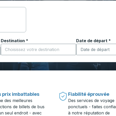
Destination
*
Date de départ
Tapez la date au fo
*
ouvrir les options de localisation, puis utilisez les touches
Commencez à saisir la ville de destination pour ouvrir les o
 prix imbattables
Fiabilité éprouvée
ne des meilleures
Des services de voyage
ctions de billets de bus
ponctuels - faites confi
un seul endroit - avec
à notre réputation de