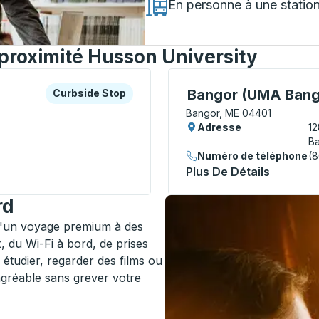
En personne à une statio
à proximité Husson University
es ou la touche Tab pour en savoir plus sur cette gare rout
Curbside Stop
Curbside Stop, utilisez 
Bangor (UMA Bango
Curbside Stop
Bangor, ME 04401
Adresse
12
Ba
Numéro de téléphone
(
e Stop
Plus De Détails
À Propos
rd
d'un voyage premium à des
, du Wi-Fi à bord, de prises
r étudier, regarder des films ou
agréable sans grever votre