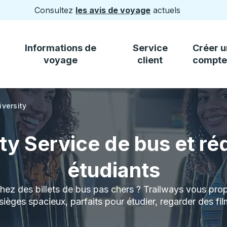
Consultez
les avis de voyage
actuels
Informations de
Service
Créer u
voyage
client
compte
versity
y Service de bus et ré
étudiants
ez des billets de bus pas chers ? Trailways vous pro
 sièges spacieux, parfaits pour étudier, regarder des f