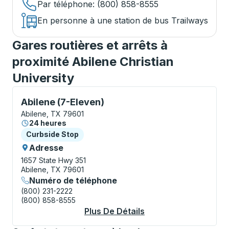
Par téléphone
: (800) 858-8555
En personne à une station de bus Trailways
Gares routières et arrêts à
proximité Abilene Christian
University
Curbside Stop, utilisez les touches fléchées ou la to
Abilene (7-Eleven)
Abilene, TX 79601
24 heures
Curbside Stop
Curbside Stop
Adresse
1657 State Hwy 351
Abilene, TX 79601
Numéro de téléphone
(800) 231-2222
(800) 858-8555
Plus De Détails
À Propos Abilene (7-