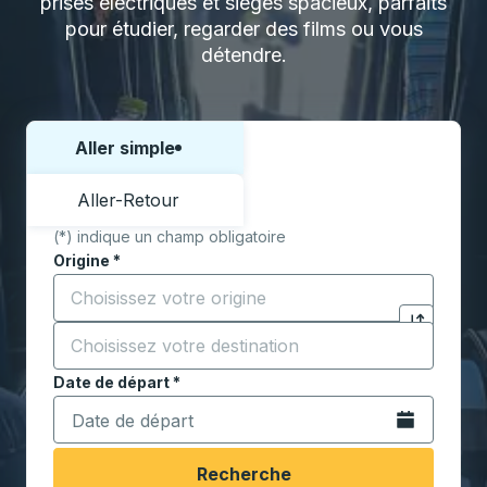
prises électriques et sièges spacieux, parfaits
pour étudier, regarder des films ou vous
détendre.
Aller simple
Choisissez un sens ou un aller-retour:
Aller-Retour
(*) indique un champ obligatoire
Origine
*
Commencez à saisir la ville d'origine pour ouvrir les 
Destination
*
Cliquez pou
Commencez à saisir la ville de destination pour ouvrir
Date de départ
Tapez la date au format date Barre oblique du mois à 2 c
*
Ouvrez le calen
Recherche