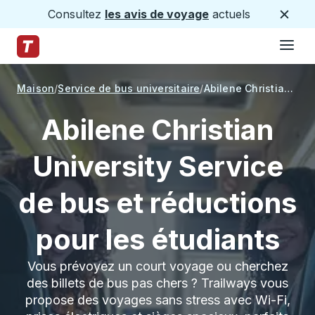
Consultez
les avis de voyage
actuels
Ferme
Hamburge
Passez au contenu principal
Page d'accueil des sentiers
Maison
Service de bus universitaire
Abilene Christian University
Abilene Christian
University Service
de bus et réductions
pour les étudiants
Vous prévoyez un court voyage ou cherchez
des billets de bus pas chers ? Trailways vous
propose des voyages sans stress avec Wi-Fi,