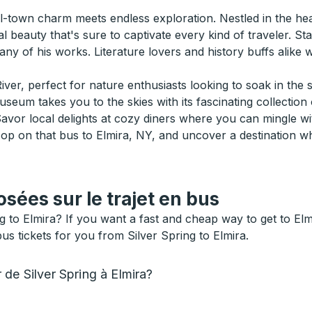
ll-town charm meets endless exploration. Nestled in the he
al beauty that's sure to captivate every kind of traveler. St
 of his works. Literature lovers and history buffs alike wil
ver, perfect for nature enthusiasts looking to soak in the 
eum takes you to the skies with its fascinating collection o
vor local delights at cozy diners where you can mingle wit
Hop on that bus to Elmira, NY, and uncover a destination wh
ées sur le trajet en bus
to Elmira? If you want a fast and cheap way to get to Elmira
us tickets for you from Silver Spring to Elmira.
de Silver Spring à Elmira?