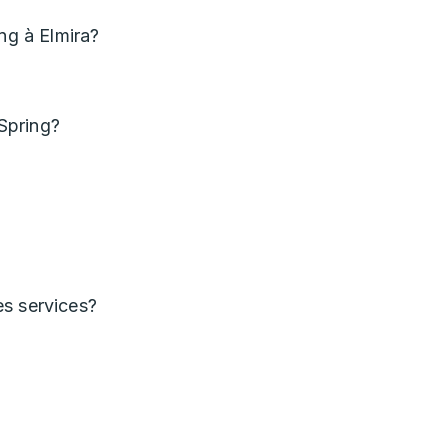
ng à Elmira?
 Spring?
es services?