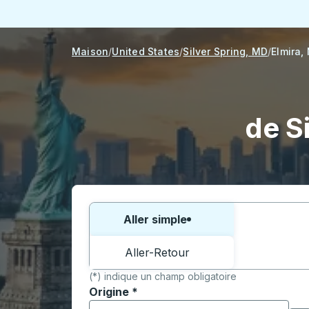
Maison
United States
Silver Spring, MD
Elmira,
de S
Choisissez un sens ou un aller-retour:
Aller simple
Aller-Retour
(*) indique un champ obligatoire
Origine
*
Commencez à saisir la ville d'origine pour 