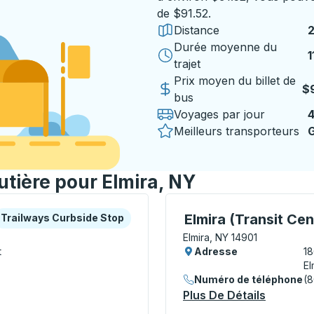
de $91.52.
Distance
2
Durée moyenne du
1
1
trajet
Prix moyen du billet de
$
bus
Voyages par jour
Meilleurs transporteurs
G
utière pour Elmira, NY
es ou la touche Tab pour en savoir plus sur cette gare rout
urbside Stop
Curbside Stop, utilisez 
Elmira (Transit Ce
Trailways Curbside Stop
Elmira, NY 14901
t
Adresse
18
El
Numéro de téléphone
(
 Center) Curbside Stop
Plus De Détails
À Propos