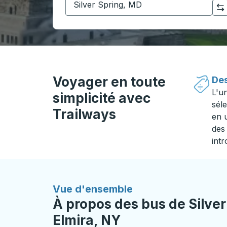
Cliquez pour changer vos sélections d'origine et de destination
Voyager en toute
Des
L'u
simplicité avec
séle
Trailways
en 
des 
intr
Vue d'ensemble
À propos des bus de Silver
Elmira, NY