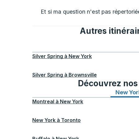
Et si ma question n'est pas répertorié
Autres itinérai
Silver Spring
à
New York
Silver Spring
à
Brownsville
Découvrez nos i
New Yor
Montreal
à
New York
New York
à
Toronto
Buffalo
à
New York