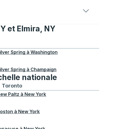
NY et Elmira, NY
NY
ers Elmira, NY
ilver Spring
à
Washington
ilver Spring
à
Champaign
chelle nationale
treal
et depuis Chicago
 bus vers et depuis Seattle
néraires de bus vers et depuis Boston
Toronto
Itinéraires de bus vers et depuis Toronto
ew Paltz
à
New York
oston
à
New York
yracuse
à
New York