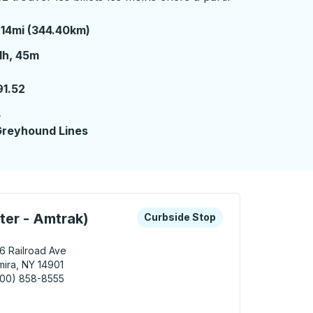
14mi (344.40km)
1 heures 45 minutes
1h, 45m
91.52
4
reyhound Lines
ière
les touches fléchées ou la touche Tab pour en savoir plus s
Curbside Stop
nter - Amtrak)
Curbside Stop
6 Railroad Ave
mira, NY 14901
800) 858-8555
 Elmira (Transit Center - Amtrak) Curbside Stop