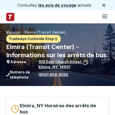
Consultez
les avis de voyage
actuels
Ferme
Hamburge
Passez au contenu principal
Page d'accueil des sentiers
Maison
/
/
Elmira (Transit Center)
Trailways Curbside Stop
Elmira (Transit Center) -
Informations sur les arrêts de bus
Adresse
100 East Church Street
,
Elmira
,
NY
,
14901
Voir l'emplacement de l'arrêt sur Goo
Numéro de
(800) 858-8555
téléphone
Elmira, NY Horaires des arrêts de
bus