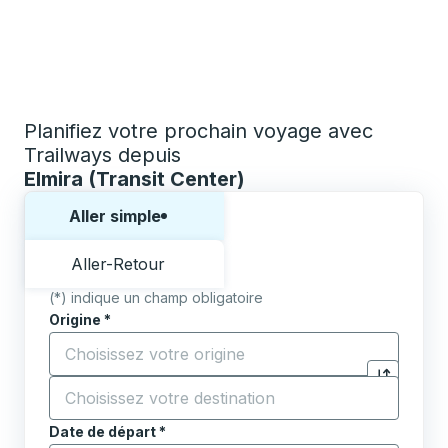
Planifiez votre prochain voyage avec
Trailways depuis
Elmira (Transit Center)
Choisissez un sens ou un aller-retour:
Aller simple
Aller-Retour
(*) indique un champ obligatoire
Origine
*
Commencez à saisir la ville d'origine pour ouvrir les 
Destination
*
Cliquez pou
Commencez à saisir la ville de destination pour ouvrir
Date de départ
Tapez la date au format date Barre oblique du mois à 2 c
*