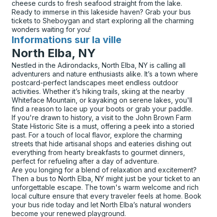
cheese curds to fresh seafood straight from the lake.
Ready to immerse in this lakeside haven? Grab your bus
tickets to Sheboygan and start exploring all the charming
wonders waiting for you!
Informations sur la ville
pour
North Elba, NY
Nestled in the Adirondacks, North Elba, NY is calling all
adventurers and nature enthusiasts alike. It’s a town where
postcard-perfect landscapes meet endless outdoor
activities. Whether it’s hiking trails, skiing at the nearby
Whiteface Mountain, or kayaking on serene lakes, you'll
find a reason to lace up your boots or grab your paddle.
If you're drawn to history, a visit to the John Brown Farm
State Historic Site is a must, offering a peek into a storied
past. For a touch of local flavor, explore the charming
streets that hide artisanal shops and eateries dishing out
everything from hearty breakfasts to gourmet dinners,
perfect for refueling after a day of adventure.
Are you longing for a blend of relaxation and excitement?
Then a bus to North Elba, NY might just be your ticket to an
unforgettable escape. The town's warm welcome and rich
local culture ensure that every traveler feels at home. Book
your bus ride today and let North Elba’s natural wonders
become your renewed playground.