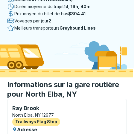
Durée moyenne du trajet
1 jour 16 heures 40 minutes
1d, 16h, 40m
Prix moyen du billet de bus
$304.41
Voyages par jour
2
Meilleurs transporteurs
Greyhound Lines
Informations sur la gare routière
pour North Elba, NY
Flag Stop, utilisez les touches fléchées ou la touche 
Ray Brook
North Elba, NY 12977
Flag Stop
Trailways Flag Stop
Adresse