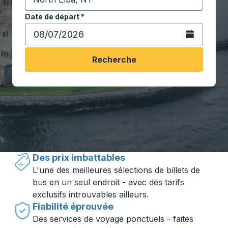
Commencez à saisir la ville de destination pour ouvrir
Date de départ
Tapez la date au format date Barre oblique du mois à 2 c
*
Ouvrez le calen
Recherche
Voyager en toute simplicité avec
Trailways
Des prix imbattables
L'une des meilleures sélections de billets de
bus en un seul endroit - avec des tarifs
exclusifs introuvables ailleurs.
Fiabilité éprouvée
Des services de voyage ponctuels - faites