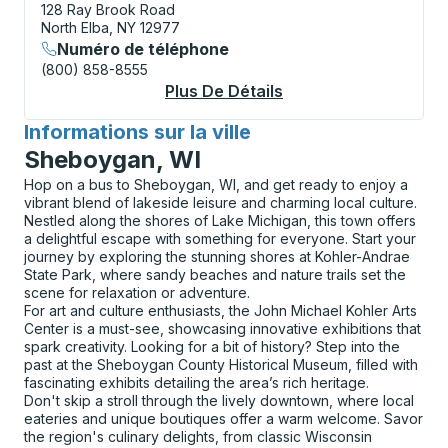
128 Ray Brook Road
North Elba, NY 12977
Numéro de téléphone
(800) 858-8555
Plus De Détails
À Propos Ray Brook 
Informations sur la ville
pour
Sheboygan, WI
Hop on a bus to Sheboygan, WI, and get ready to enjoy a
vibrant blend of lakeside leisure and charming local culture.
Nestled along the shores of Lake Michigan, this town offers
a delightful escape with something for everyone. Start your
journey by exploring the stunning shores at Kohler-Andrae
State Park, where sandy beaches and nature trails set the
scene for relaxation or adventure.
For art and culture enthusiasts, the John Michael Kohler Arts
Center is a must-see, showcasing innovative exhibitions that
spark creativity. Looking for a bit of history? Step into the
past at the Sheboygan County Historical Museum, filled with
fascinating exhibits detailing the area’s rich heritage.
Don't skip a stroll through the lively downtown, where local
eateries and unique boutiques offer a warm welcome. Savor
the region's culinary delights, from classic Wisconsin