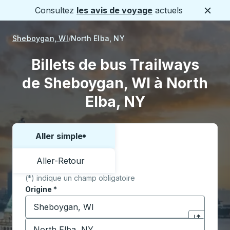
Consultez
les avis de voyage
actuels
Ferme
Sheboygan, WI
North Elba, NY
Billets de bus Trailways
de Sheboygan, WI à North
Elba, NY
Aller simple
Choisissez un sens ou un aller-retour:
Aller-Retour
(*) indique un champ obligatoire
Origine
*
Commencez à saisir la ville d'origine pour ouvrir les 
Destination
*
Cliquez pou