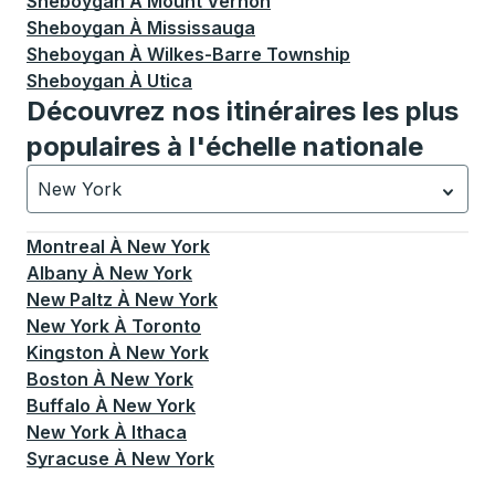
Sheboygan
À
Mount Vernon
Sheboygan
À
Mississauga
Sheboygan
À
Wilkes-Barre Township
Sheboygan
À
Utica
Découvrez nos itinéraires les plus
populaires à l'échelle nationale
New York
Actuellement sélectionné: New York.
La sélection est a
Montreal
À
New York
Albany
À
New York
New Paltz
À
New York
New York
À
Toronto
Kingston
À
New York
Boston
À
New York
Buffalo
À
New York
New York
À
Ithaca
Syracuse
À
New York