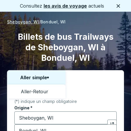
Consultez
les avis de voyage
actuels
Ferme
Sheboygan, WI
Bonduel, WI
Billets de bus Trailways
de Sheboygan, WI à
Bonduel, WI
Aller simple
Choisissez un sens ou un aller-retour:
Aller-Retour
(*) indique un champ obligatoire
Origine
*
Commencez à saisir la ville d'origine pour ouvrir les 
Destination
*
Cliquez pou