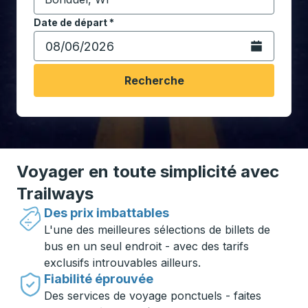
Commencez à saisir la ville de destination pour ouvrir
Date de départ
Tapez la date au format date Barre oblique du mois à 2 c
*
Ouvrez le calen
Recherche
Voyager en toute simplicité avec
Trailways
Des prix imbattables
L'une des meilleures sélections de billets de
bus en un seul endroit - avec des tarifs
exclusifs introuvables ailleurs.
Fiabilité éprouvée
Des services de voyage ponctuels - faites