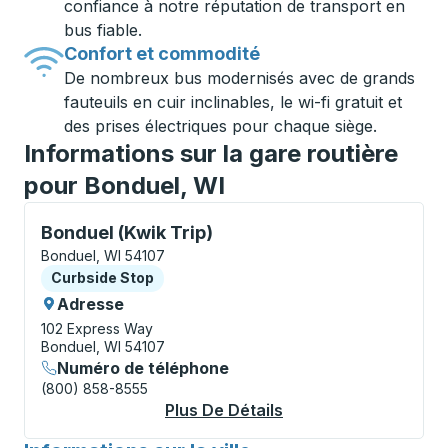
confiance à notre réputation de transport en
bus fiable.
Confort et commodité
De nombreux bus modernisés avec de grands
fauteuils en cuir inclinables, le wi-fi gratuit et
des prises électriques pour chaque siège.
Informations sur la gare routière
pour Bonduel, WI
Curbside Stop, utilisez les touches fléchées ou la to
Bonduel (Kwik Trip)
Bonduel, WI 54107
Curbside Stop
Curbside Stop
Adresse
102 Express Way
Bonduel, WI 54107
Numéro de téléphone
(800) 858-8555
Plus De Détails
À Propos Bonduel (Kw