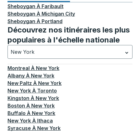
Sheboygan
À
Faribault
Sheboygan
À
Michigan City
Sheboygan
À
Portland
Découvrez nos itinéraires les plus
populaires à l'échelle nationale
New York
Actuellement sélectionné: New York.
La sélection est a
Montreal
À
New York
Albany
À
New York
New Paltz
À
New York
New York
À
Toronto
Kingston
À
New York
Boston
À
New York
Buffalo
À
New York
New York
À
Ithaca
Syracuse
À
New York