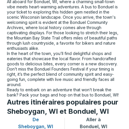
All aboard for Bonduel, WI, where a charming small-town
vibe meets heart-warming adventures. A bus to Bonduel is
your ticket to exploring this hidden gem nestled in the
scenic Wisconsin landscape. Once you arrive, the town's
welcoming spirit is evident at the Bonduel Community
Archives, where local history comes alive through
captivating displays. For those looking to stretch their legs,
the Mountain Bay State Trail offers miles of beautiful paths
through lush countryside, a favorite for bikers and nature
enthusiasts alike.
In the heart of the town, you’ll find delightful shops and
eateries that showcase the local flavor. From handcrafted
goods to delicious bites, every corner is a new discovery.
Don’t miss the Bonduel Founders Festival if your timing is
right, it’s the perfect blend of community spirit and easy-
going fun, complete with live music and friendly faces all
around.
Ready to embark on an adventure that won’t break the
bank? Pack your bags and hop on that bus to Bonduel, WI!
Autres itinéraires populaires pour
Sheboygan, WI et Bonduel, WI
De
Aller à
Itinéraires de bus depuis Sheboygan, WI
Itinéraires de bus vers Bond
Sheboygan, WI
Bonduel, WI