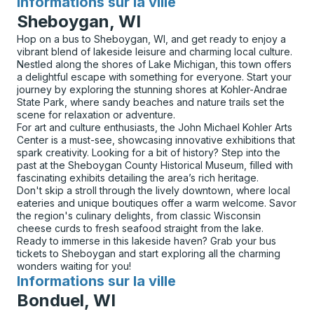
Informations sur la ville
pour
Sheboygan, WI
Hop on a bus to Sheboygan, WI, and get ready to enjoy a
vibrant blend of lakeside leisure and charming local culture.
Nestled along the shores of Lake Michigan, this town offers
a delightful escape with something for everyone. Start your
journey by exploring the stunning shores at Kohler-Andrae
State Park, where sandy beaches and nature trails set the
scene for relaxation or adventure.
For art and culture enthusiasts, the John Michael Kohler Arts
Center is a must-see, showcasing innovative exhibitions that
spark creativity. Looking for a bit of history? Step into the
past at the Sheboygan County Historical Museum, filled with
fascinating exhibits detailing the area’s rich heritage.
Don't skip a stroll through the lively downtown, where local
eateries and unique boutiques offer a warm welcome. Savor
the region's culinary delights, from classic Wisconsin
cheese curds to fresh seafood straight from the lake.
Ready to immerse in this lakeside haven? Grab your bus
tickets to Sheboygan and start exploring all the charming
wonders waiting for you!
Informations sur la ville
pour
Bonduel, WI