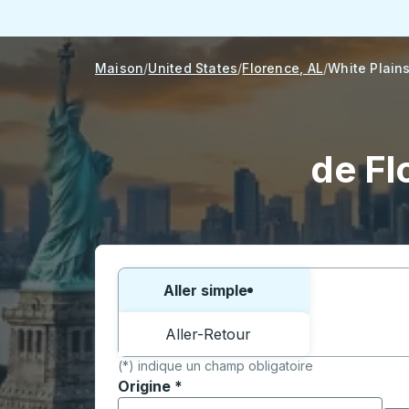
Maison
United States
Florence, AL
White Plain
de Fl
Choisissez un sens ou un aller-retour:
Aller simple
Aller-Retour
(*) indique un champ obligatoire
Origine
*
Commencez à saisir la ville d'origine pour 