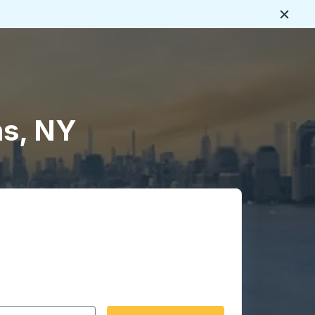
Ferme
s
ns, NY
rmat date Barre oblique du mois à 2 chiffres Barre obliqu
 fléchées pour accéder à la ville d'origine souhaitée, puis a
ptions de localisation, puis utilisez les touches fléchées po