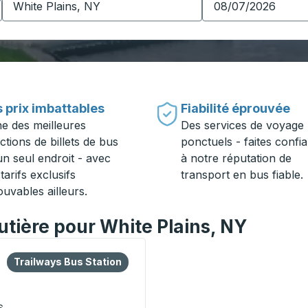
 prix imbattables
Fiabilité éprouvée
ne des meilleures
Des services de voyage
ctions de billets de bus
ponctuels - faites confi
un seul endroit - avec
à notre réputation de
tarifs exclusifs
transport en bus fiable.
ouvables ailleurs.
outière pour White Plains, NY
 ou la touche Tab pour en savoir plus sur cette gare routièr
Bus Station
Trailways Bus Station