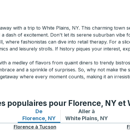
away with a trip to White Plains, NY. This charming town s
a dash of excitement. Don't let its serene suburban vibe foo
l, where fashionistas can dive into retail therapy. For a slic
ics and leisurely strolls. If history piques your interest, e
with a medley of flavors from quaint diners to trendy bistr
mbrace and a sprinkle of surprises. So, why not make the
etaway where every moment counts, making it an irresistibl
es populaires pour Florence, NY et
De
Aller à
Itinéraires de bus depuis Florence, NY
Itinéraires de bus vers W
Florence, NY
White Plains, NY
Florence
à
Tucson
F