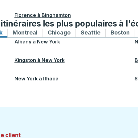
Florence
à
Binghamton
tinéraires les plus populaires à l'é
k
Itinéraires de bus vers et depuis New York
Montreal
Itinéraires de bus vers et depuis Mon
Chicago
Itinéraires de bus vers 
Seattle
Itinéraires de
Boston
Iti
Albany
à
New York
N
Kingston
à
New York
B
New York
à
Ithaca
S
e client