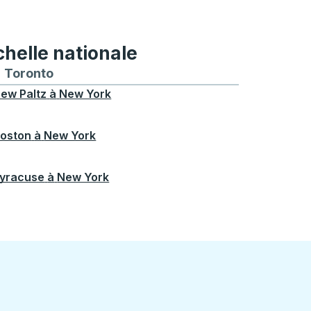
chelle nationale
treal
et depuis Chicago
 bus vers et depuis Seattle
néraires de bus vers et depuis Boston
Toronto
Itinéraires de bus vers et depuis Toronto
ew Paltz
à
New York
oston
à
New York
yracuse
à
New York