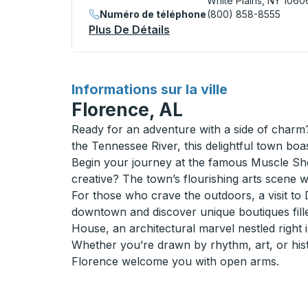
White Plains, NY 1060
Numéro de téléphone
(800) 858-8555
Plus De Détails
À Propos White Plains Bu
pour
Informations sur la ville
Florence, AL
Ready for an adventure with a side of charm?
the Tennessee River, this delightful town boas
Begin your journey at the famous Muscle Shoa
creative? The town’s flourishing arts scene wi
For those who crave the outdoors, a visit to D
downtown and discover unique boutiques fill
House, an architectural marvel nestled right in
Whether you’re drawn by rhythm, art, or hist
Florence welcome you with open arms.