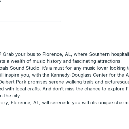
6
s Station
 Grab your bus to Florence, AL, where Southern hospitality
ts a wealth of music history and fascinating attractions.
ls Sound Studio, it’s a must for any music lover looking to
ll inspire you, with the Kennedy-Douglass Center for the Arts
eibert Park promises serene walking trails and picturesque p
ed with local crafts. And don’t miss the chance to explore
 the city.
ory, Florence, AL, will serenade you with its unique charm.