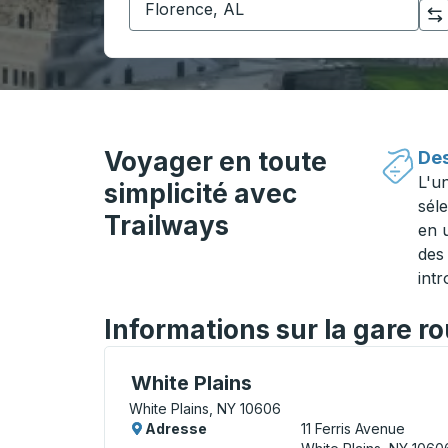
Cliquez pour changer vos sélections d'origine et de destination
Voyager en toute
Des
L'u
simplicité avec
séle
Trailways
en 
des 
intr
Informations sur la gare r
Bus Station, utilisez les touches fléchées
White Plains
White Plains, NY 10606
Adresse
11 Ferris Avenue