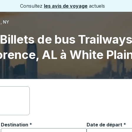
Consultez
les avis de voyage
actuels
s, NY
Billets de bus Trailway
orence, AL à White Plai
Destination
*
Date de départ
Tapez la date au fo
*
ouvrir les options de localisation, puis utilisez les touches
Commencez à saisir la ville de destination pour ouvrir les o