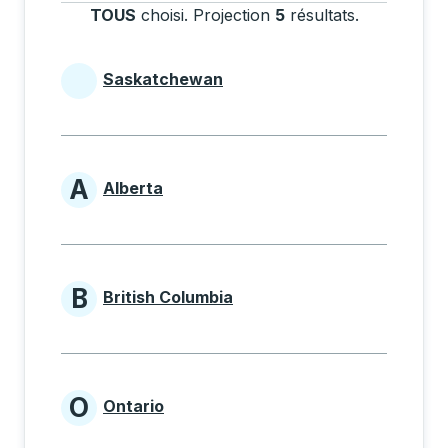
TOUS
choisi
.
Projection
5
résultats
.
Appuyez sur
Saskatchewan
Provinces beginning with
A
Alberta
Provinces beginning with A
B
British Columbia
Provinces beginning with B
O
Ontario
Provinces beginning with O