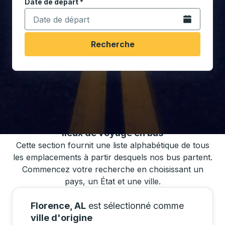
Date de départ
Tapez la date au format date Barre oblique du mois à 2 c
*
Ouvrez le calen
Recherche
Vous pouvez également rechercher des
horaires de bus en utilisant notre liste de
lieux de voyage en bus
Cette section fournit une liste alphabétique de tous
les emplacements à partir desquels nos bus partent.
Commencez votre recherche en choisissant un
pays, un État et une ville.
Florence, AL
est sélectionné comme
ville d'origine