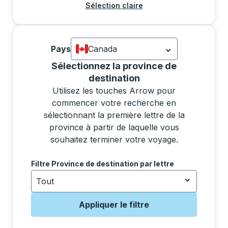
Sélection claire
Pays
Canada
Actuellement sélectionné: Canada.
La s
Sélectionner une province dans la liste déplacera l
Sélectionnez la province de
destination
Utilisez les touches Arrow pour
commencer votre recherche en
sélectionnant la première lettre de la
province à partir de laquelle vous
souhaitez terminer votre voyage.
Utilisez les touches fléchées pour accéder à la lettr
Filtre Province de destination par lettre
Tout
Appliquer le filtre