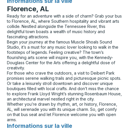
Informations sur la ville
pour
Florence, AL
Ready for an adventure with a side of charm? Grab your bus
to Florence, AL, where Southern hospitality and vibrant arts
collide. Nestled alongside the Tennessee River, this
delightful town boasts a wealth of music history and
fascinating attractions.
Begin your journey at the famous Muscle Shoals Sound
Studio, it’s a must for any music lover looking to walk in the
footsteps of legends. Feeling creative? The town’s
flourishing arts scene will inspire you, with the Kennedy-
Douglass Center for the Arts offering a delightful dose of
creativity.
For those who crave the outdoors, a visit to Deibert Park
promises serene walking trails and picturesque picnic spots.
Or take a leisurely stroll downtown and discover unique
boutiques filled with local crafts. And don’t miss the chance
to explore Frank Lloyd Wright’s stunning Rosenbaum House,
an architectural marvel nestled right in the city.
Whether you’re drawn by rhythm, art, or history, Florence,
AL, will serenade you with its unique charm. So, get comfy
on that bus seat and let Florence welcome you with open
arms.
Informations sur la ville
pour