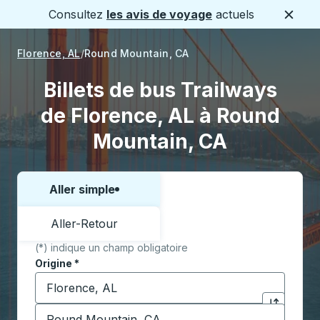
Consultez
les avis de voyage
actuels
Ferme
Florence, AL
Round Mountain, CA
Billets de bus Trailways
de Florence, AL à Round
Mountain, CA
Aller simple
Choisissez un sens ou un aller-retour:
Aller-Retour
(*) indique un champ obligatoire
Origine
*
Commencez à saisir la ville d'origine pour ouvrir les 
Destination
*
Cliquez pou