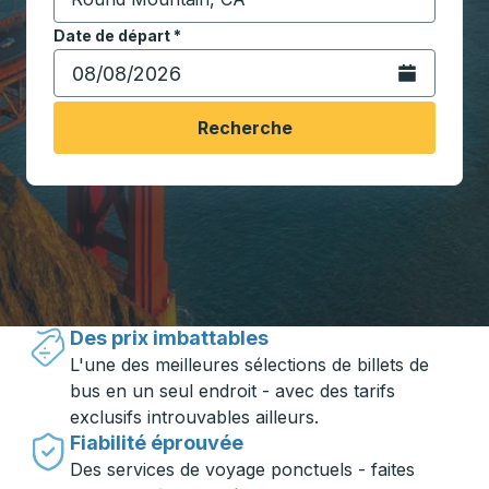
Commencez à saisir la ville de destination pour ouvrir
Date de départ
Tapez la date au format date Barre oblique du mois à 2 c
*
Ouvrez le calen
Recherche
Voyager en toute simplicité avec
Trailways
Des prix imbattables
L'une des meilleures sélections de billets de
bus en un seul endroit - avec des tarifs
exclusifs introuvables ailleurs.
Fiabilité éprouvée
Des services de voyage ponctuels - faites