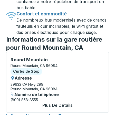
confiance à notre réputation de transport en
bus fiable.
Confort et commodité
De nombreux bus modernisés avec de grands
fauteuils en cuir inclinables, le wi-fi gratuit et
des prises électriques pour chaque siège.
Informations sur la gare routière
pour Round Mountain, CA
Curbside Stop, utilisez les touches fléchées ou la to
Round Mountain
Round Mountain, CA 96084
Curbside Stop
Curbside Stop
Adresse
29632 CA Hwy 299
Round Mountain, CA 96084
Numéro de téléphone
(800) 858-8555
Plus De Détails
À Propos Round Moun