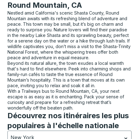
Round Mountain, CA
Nestled amid California's scenic Shasta County, Round
Mountain awaits with its refreshing blend of adventure and
peace. This town may be small, but it’s big on charm and
ready to surprise you. Nature lovers will find their paradise
in the nearby Lake Shasta and its sprawling beauty, perfect
for a serene day on the water or a hike through lush trails. If
wildlife captivates you, don’t miss a visit to the Shasta-Trinity
National Forest, where the whispering trees offer both
peace and adventure in equal measure.
Beyond its natural allure, the town exudes a local warmth
that's hard to find elsewhere. Peek into charming shops and
family-run cafés to taste the true essence of Round
Mountain’s hospitality. This is a town that moves at its own
pace, inviting you to relax and soak it all in.
With a Trailways bus to Round Mountain, CA, your next
escape is as easy as it is enchanting. Pack your sense of
curiosity and prepare for a refreshing retreat that’s
wonderfully off the beaten path.
Découvrez nos itinéraires les plus
populaires à l'échelle nationale
New York