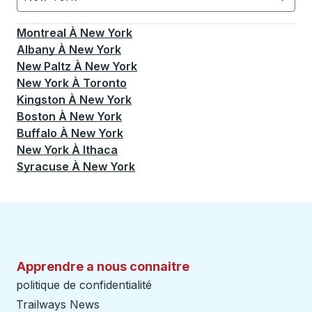
Actuellement sélectionné: New York.
La sélection est a
Montreal
À
New York
Albany
À
New York
New Paltz
À
New York
New York
À
Toronto
Kingston
À
New York
Boston
À
New York
Buffalo
À
New York
New York
À
Ithaca
Syracuse
À
New York
Apprendre a nous connaitre
politique de confidentialité
Trailways News