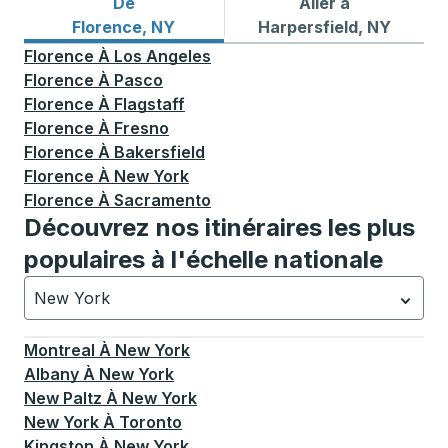
De
Aller à
Itinéraires de bus depuis Florence, NY
Itinéraires de bus vers Harp
Florence, NY
Harpersfield, NY
Florence
À
Los Angeles
Florence
À
Pasco
Florence
À
Flagstaff
Florence
À
Fresno
Florence
À
Bakersfield
Florence
À
New York
Florence
À
Sacramento
Découvrez nos itinéraires les plus
populaires à l'échelle nationale
New York
Actuellement sélectionné: New York.
La sélection est a
Montreal
À
New York
Albany
À
New York
New Paltz
À
New York
New York
À
Toronto
Kingston
À
New York