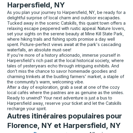
Harpersfield, NY
As you plan your journey to Harpersfield, NY, be ready for a
delightful surprise of local charm and outdoor escapades.
Tucked away in the scenic Catskills, this quaint town offers a
relaxing escape peppered with rustic appeal. Nature lovers,
set your sights on the serene beauty at Mine Kill State Park,
where hiking trails and fishing spots promise a day well
spent. Picture-perfect views await at the park's cascading
waterfalls, an absolute must-see!
If you’re more of a history aficionado, immerse yourself in
Harpersfield's rich past at the local historical society, where
tales of yesteryears echo through intriguing exhibits. And
don’t miss the chance to savor homemade goodies and
charming trinkets at the bustling farmers' market, a staple of
the community’s warm, welcoming vibe.
After a day of exploration, grab a seat at one of the cozy
local cafés where the pastries are as genuine as the smiles.
Ready to unwind? Your next adventure is just a bus to
Harpersfield away, reserve your ticket and let the Catskills
recharge your spirit.
Autres itinéraires populaires pour
Florence, NY et Harpersfield, NY