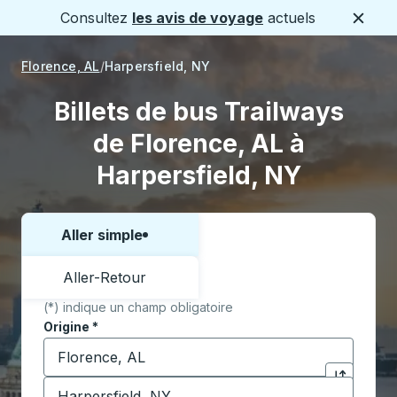
Consultez
les avis de voyage
actuels
Ferme
Florence, AL
Harpersfield, NY
Billets de bus Trailways
de Florence, AL à
Harpersfield, NY
Aller simple
Choisissez un sens ou un aller-retour:
Aller-Retour
(*) indique un champ obligatoire
Origine
*
Commencez à saisir la ville d'origine pour ouvrir les 
Destination
*
Cliquez pou