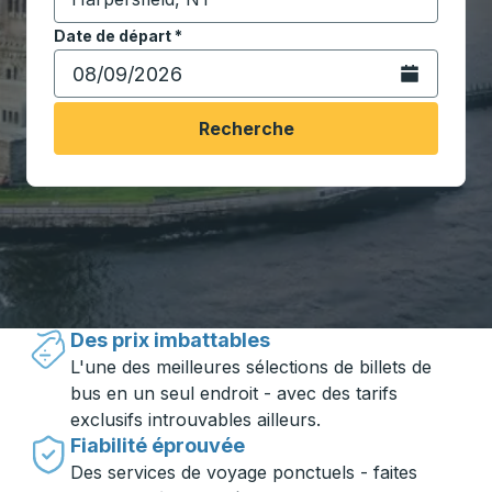
Commencez à saisir la ville de destination pour ouvrir
Date de départ
Tapez la date au format date Barre oblique du mois à 2 c
*
Ouvrez le calen
Recherche
Voyager en toute simplicité avec
Trailways
Des prix imbattables
L'une des meilleures sélections de billets de
bus en un seul endroit - avec des tarifs
exclusifs introuvables ailleurs.
Fiabilité éprouvée
Des services de voyage ponctuels - faites