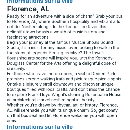
Informations sur la ville
pour
Florence, AL
Ready for an adventure with a side of charm? Grab your bus
to Florence, AL, where Southern hospitality and vibrant arts
collide. Nestled alongside the Tennessee River, this
delightful town boasts a wealth of music history and
fascinating attractions.
Begin your journey at the famous Muscle Shoals Sound
Studio, it’s a must for any music lover looking to walk in the
footsteps of legends. Feeling creative? The town’s
flourishing arts scene will inspire you, with the Kennedy-
Douglass Center for the Arts offering a delightful dose of
creativity.
For those who crave the outdoors, a visit to Deibert Park
promises serene walking trails and picturesque picnic spots.
Or take a leisurely stroll downtown and discover unique
boutiques filled with local crafts. And don’t miss the chance
to explore Frank Lloyd Wright’s stunning Rosenbaum House,
an architectural marvel nestled right in the city.
Whether you’re drawn by rhythm, art, or history, Florence,
AL, will serenade you with its unique charm. So, get comfy
on that bus seat and let Florence welcome you with open
arms.
Informations sur la ville
pour