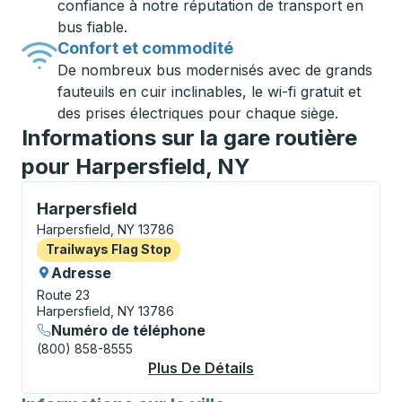
confiance à notre réputation de transport en
bus fiable.
Confort et commodité
De nombreux bus modernisés avec de grands
fauteuils en cuir inclinables, le wi-fi gratuit et
des prises électriques pour chaque siège.
Informations sur la gare routière
pour Harpersfield, NY
Flag Stop, utilisez les touches fléchées ou la touche 
Harpersfield
Harpersfield, NY 13786
Flag Stop
Trailways Flag Stop
Adresse
Route 23
Harpersfield, NY 13786
Numéro de téléphone
(800) 858-8555
Plus De Détails
À Propos Harpersfiel