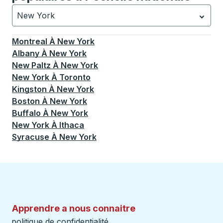
New York
Actuellement sélectionné: New York.
La sélection est a
Montreal
À
New York
Albany
À
New York
New Paltz
À
New York
New York
À
Toronto
Kingston
À
New York
Boston
À
New York
Buffalo
À
New York
New York
À
Ithaca
Syracuse
À
New York
Apprendre a nous connaitre
politique de confidentialité