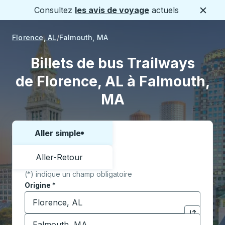
Consultez
les avis de voyage
actuels
Ferme
Florence, AL
Falmouth, MA
Billets de bus Trailways
de Florence, AL à Falmouth,
MA
Aller simple
Choisissez un sens ou un aller-retour:
Aller-Retour
(*) indique un champ obligatoire
Origine
*
Commencez à saisir la ville d'origine pour ouvrir les 
Destination
*
Cliquez pou