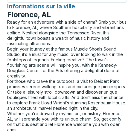
Informations sur la ville
pour
Florence, AL
Ready for an adventure with a side of charm? Grab your bus
to Florence, AL, where Southern hospitality and vibrant arts
collide. Nestled alongside the Tennessee River, this
delightful town boasts a wealth of music history and
fascinating attractions.
Begin your journey at the famous Muscle Shoals Sound
Studio, it’s a must for any music lover looking to walk in the
footsteps of legends. Feeling creative? The town’s
flourishing arts scene will inspire you, with the Kennedy-
Douglass Center for the Arts offering a delightful dose of
creativity.
For those who crave the outdoors, a visit to Deibert Park
promises serene walking trails and picturesque picnic spots.
Or take a leisurely stroll downtown and discover unique
boutiques filled with local crafts. And don’t miss the chance
to explore Frank Lloyd Wright’s stunning Rosenbaum House,
an architectural marvel nestled right in the city.
Whether you’re drawn by rhythm, art, or history, Florence,
AL, will serenade you with its unique charm. So, get comfy
on that bus seat and let Florence welcome you with open
arms.