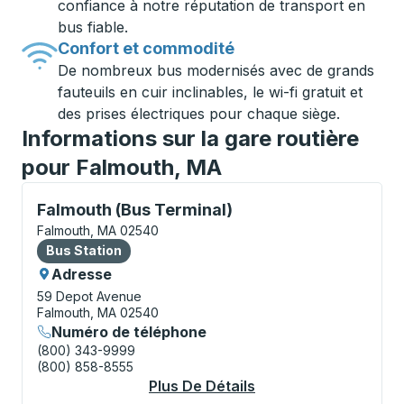
confiance à notre réputation de transport en
bus fiable.
Confort et commodité
De nombreux bus modernisés avec de grands
fauteuils en cuir inclinables, le wi-fi gratuit et
des prises électriques pour chaque siège.
Informations sur la gare routière
pour Falmouth, MA
Bus Station, utilisez les touches fléchées ou la touch
Falmouth (Bus Terminal)
Falmouth, MA 02540
Bus Station
Bus Station
Adresse
59 Depot Avenue
Falmouth, MA 02540
Numéro de téléphone
(800) 343-9999
(800) 858-8555
Plus De Détails
À Propos Falmouth (B