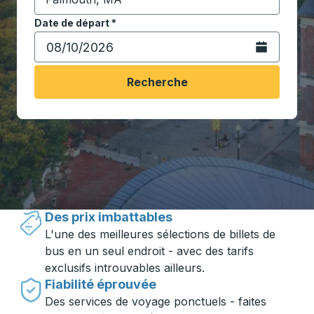
Commencez à saisir la ville de destination pour ouvrir
Date de départ
Tapez la date au format date Barre oblique du mois à 2 c
*
Ouvrez le calen
Recherche
Voyager en toute simplicité avec
Trailways
Des prix imbattables
L'une des meilleures sélections de billets de
bus en un seul endroit - avec des tarifs
exclusifs introuvables ailleurs.
Fiabilité éprouvée
Des services de voyage ponctuels - faites