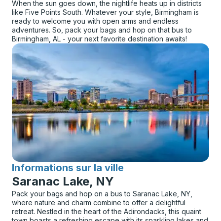
When the sun goes down, the nightlife heats up in districts
like Five Points South. Whatever your style, Birmingham is
ready to welcome you with open arms and endless
adventures. So, pack your bags and hop on that bus to
Birmingham, AL - your next favorite destination awaits!
Informations sur la ville
pour
Saranac Lake, NY
Pack your bags and hop on a bus to Saranac Lake, NY,
where nature and charm combine to offer a delightful
retreat. Nestled in the heart of the Adirondacks, this quaint
town boasts a refreshing escape with its sparkling lakes and