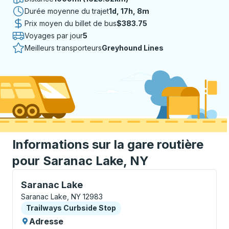
Durée moyenne du trajet
1 jour 17 heures 8 minutes
1d, 17h, 8m
Prix moyen du billet de bus
$383.75
Voyages par jour
5
Meilleurs transporteurs
Greyhound Lines
Informations sur la gare routière
pour Saranac Lake, NY
Curbside Stop, utilisez les touches fléchées ou la to
Saranac Lake
Saranac Lake, NY 12983
Curbside Stop
Trailways Curbside Stop
Adresse