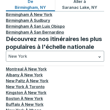
De
Aller à
Itinéraires de bus depuis Birmingham, NY
Itinéraires de bus vers Sar
Birmingham, NY
Saranac Lake, NY
Birmingham
À
New York
Birmingham
À
Sudbury
Birmingham
À
San Luis Obispo
Birmingham
À
San Bernardino
Découvrez nos itinéraires les plus
populaires à l'échelle nationale
New York
Actuellement sélectionné: New York.
La sélection est a
Montreal
À
New York
Albany
À
New York
New Paltz
À
New York
New York
À
Toronto
Kingston
À
New York
Boston
À
New York
Buffalo
À
New York