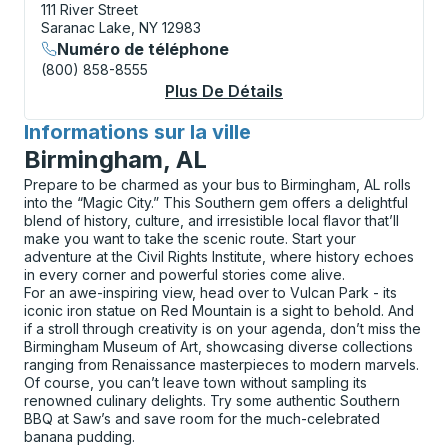
111 River Street
Saranac Lake, NY 12983
Numéro de téléphone
(800) 858-8555
Plus De Détails
À Propos Saranac La
Informations sur la ville
pour
Birmingham, AL
Prepare to be charmed as your bus to Birmingham, AL rolls
into the “Magic City.” This Southern gem offers a delightful
blend of history, culture, and irresistible local flavor that’ll
make you want to take the scenic route. Start your
adventure at the Civil Rights Institute, where history echoes
in every corner and powerful stories come alive.
For an awe-inspiring view, head over to Vulcan Park - its
iconic iron statue on Red Mountain is a sight to behold. And
if a stroll through creativity is on your agenda, don’t miss the
Birmingham Museum of Art, showcasing diverse collections
ranging from Renaissance masterpieces to modern marvels.
Of course, you can’t leave town without sampling its
renowned culinary delights. Try some authentic Southern
BBQ at Saw’s and save room for the much-celebrated
banana pudding.