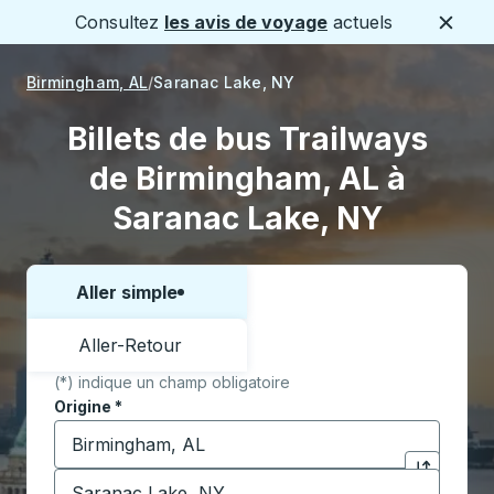
Consultez
les avis de voyage
actuels
Ferme
Birmingham, AL
Saranac Lake, NY
Billets de bus Trailways
de Birmingham, AL à
Saranac Lake, NY
Aller simple
Choisissez un sens ou un aller-retour:
Aller-Retour
(*) indique un champ obligatoire
Origine
*
Commencez à saisir la ville d'origine pour ouvrir les 
Destination
*
Cliquez pou