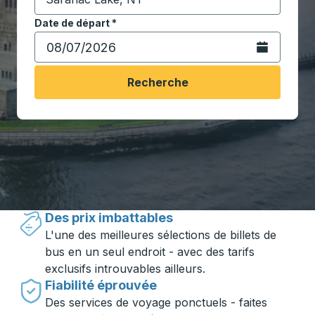
Commencez à saisir la ville de destination pour ouvrir
Date de départ
Tapez la date au format date Barre oblique du mois à 2 c
*
Ouvrez le calen
Recherche
Voyager en toute simplicité avec
Trailways
Des prix imbattables
L'une des meilleures sélections de billets de
bus en un seul endroit - avec des tarifs
exclusifs introuvables ailleurs.
Fiabilité éprouvée
Des services de voyage ponctuels - faites