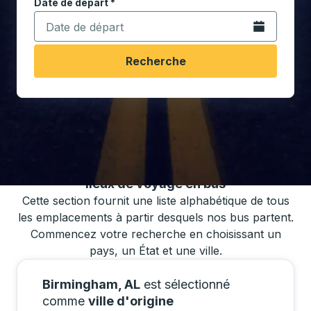
Date de départ
Tapez la date au format date Barre oblique du mois à 2 c
*
Ouvrez le calen
Recherche
Vous pouvez également rechercher des
horaires de bus en utilisant notre liste de
lieux de voyage en bus
Cette section fournit une liste alphabétique de tous
les emplacements à partir desquels nos bus partent.
Commencez votre recherche en choisissant un
pays, un État et une ville.
Birmingham, AL
est sélectionné
comme
ville d'origine