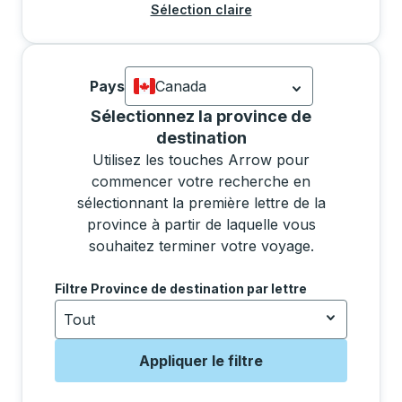
Sélection claire
Pays
Canada
Actuellement sélectionné: Canada.
La s
Sélectionner une province dans la liste déplacera l
Sélectionnez la province de
destination
Utilisez les touches Arrow pour
commencer votre recherche en
sélectionnant la première lettre de la
province à partir de laquelle vous
souhaitez terminer votre voyage.
Utilisez les touches fléchées pour accéder à la lettr
Filtre Province de destination par lettre
Tout
Appliquer le filtre