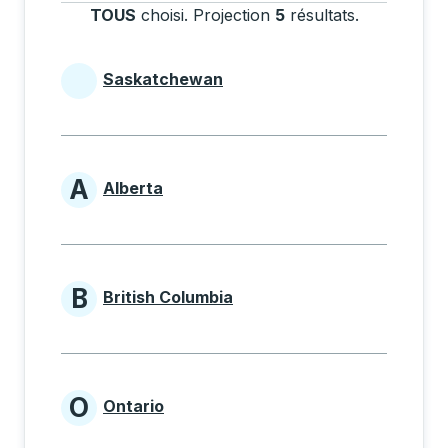
TOUS
choisi
.
Projection
5
résultats
.
Appuyez sur
Saskatchewan
Provinces beginning with
A
Alberta
Provinces beginning with A
B
British Columbia
Provinces beginning with B
O
Ontario
Provinces beginning with O