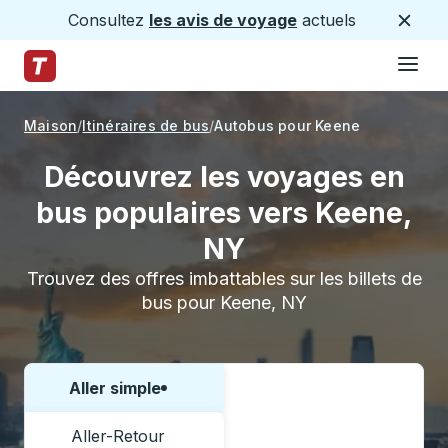
Consultez
les avis de voyage
actuels
Ferme
Hamburge
Passez au contenu principal
Page d'accueil des sentiers
Maison
Itinéraires de bus
Autobus pour Keene
Découvrez les voyages en
bus populaires vers Keene,
NY
Trouvez des offres imbattables sur les billets de
bus pour Keene, NY
Aller simple
Choisissez un sens ou un aller-retour:
Aller-Retour