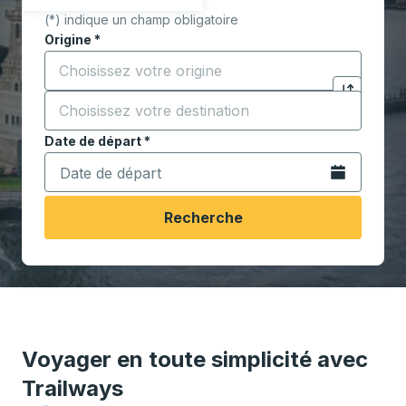
(*) indique un champ obligatoire
Origine
*
Commencez à saisir la ville d'origine pour ouvrir les 
Destination
*
Cliquez pou
Commencez à saisir la ville de destination pour ouvrir
Date de départ
Tapez la date au format date Barre oblique du mois à 2 c
*
Ouvrez le calen
Recherche
Voyager en toute simplicité avec
Trailways