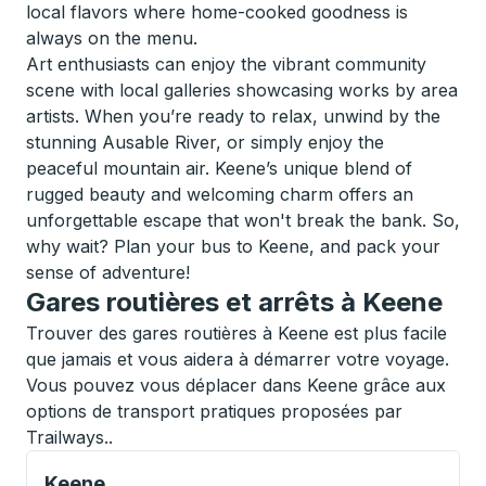
local flavors where home-cooked goodness is
always on the menu.
Art enthusiasts can enjoy the vibrant community
scene with local galleries showcasing works by area
artists. When you’re ready to relax, unwind by the
stunning Ausable River, or simply enjoy the
peaceful mountain air. Keene’s unique blend of
rugged beauty and welcoming charm offers an
unforgettable escape that won't break the bank. So,
why wait? Plan your bus to Keene, and pack your
sense of adventure!
Gares routières et arrêts à Keene
Trouver des gares routières à Keene est plus facile
que jamais et vous aidera à démarrer votre voyage.
Vous pouvez vous déplacer dans Keene grâce aux
options de transport pratiques proposées par
Trailways..
Curbside Stop, utilisez les touches fléchées ou la to
Keene