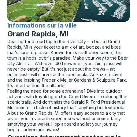
Informations sur la ville
pour
Grand Rapids, MI
Gear up for a road trip to the River City – a bus to Grand
Rapids, MI is your ticket to a mix of art, booze, and bites
that's sure to please. Known for its craft beer scene, this
town is a hops lover's paradise. Make your way to the Beer
City Ale Trail. With over 40 breweries, your pint glass will
never be empty! But it's not just about the brews – art
enthusiasts will marvel at the spectacular ArtPrize festival
and the inspiring Frederik Meijer Gardens & Sculpture Park.
It's all art without the attitude.
Feeling the need for some adrenaline? Dive into outdoor
activities with kayaking on the Grand River or exploring the
scenic trails. And don’t miss the Gerald R. Ford Presidential
Museum for a taste of history that’s anything but textbook.
A bus to Grand Rapids, MI offers easy access to a city that
wraps you in vibrant experiences without uncomfortably
emptying your wallet. Hop aboard and let your journey
begin – adventure awaits!