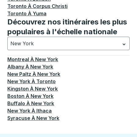
Toronto
À
Corpus Christi
Toronto
À
Yuma
Découvrez nos itinéraires les plus
populaires à l'échelle nationale
New York
Actuellement sélectionné: New York.
La sélection est a
Montreal
À
New York
Albany
À
New York
New Paltz
À
New York
New York
À
Toronto
Kingston
À
New York
Boston
À
New York
Buffalo
À
New York
New York
À
Ithaca
Syracuse
À
New York