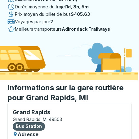
Durée moyenne du trajet
1 jour 8 heures 5 minutes
1d, 8h, 5m
Prix moyen du billet de bus
$405.63
Voyages par jour
2
Meilleurs transporteurs
Adirondack Trailways
Informations sur la gare routière
pour Grand Rapids, MI
Bus Station, utilisez les touches fléchées ou la touch
Grand Rapids
Grand Rapids, MI 49503
Bus Station
Bus Station
Adresse