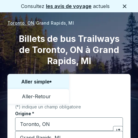
Consultez
les avis de voyage
actuels
Ferme
Toronto, ON
Grand Rapids, MI
Billets de bus Trailways
de Toronto, ON à Grand
Rapids, MI
Aller simple
Choisissez un sens ou un aller-retour:
Aller-Retour
(*) indique un champ obligatoire
Origine
*
Commencez à saisir la ville d'origine pour ouvrir les 
Destination
*
Cliquez pou