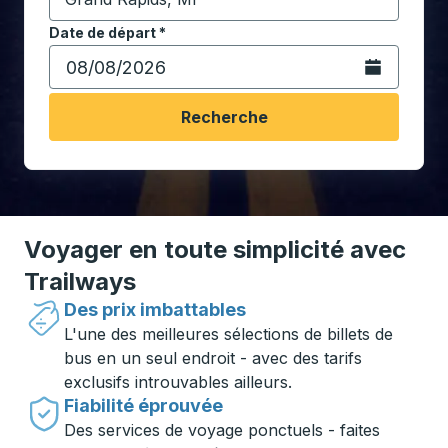
Commencez à saisir la ville de destination pour ouvrir
Date de départ
Tapez la date au format date Barre oblique du mois à 2 c
*
Ouvrez le calen
Recherche
Voyager en toute simplicité avec
Trailways
Des prix imbattables
L'une des meilleures sélections de billets de
bus en un seul endroit - avec des tarifs
exclusifs introuvables ailleurs.
Fiabilité éprouvée
Des services de voyage ponctuels - faites