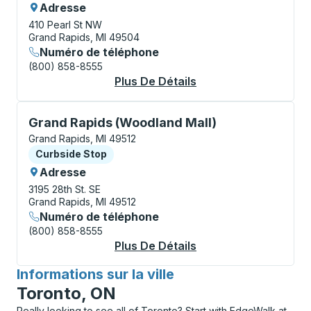
Adresse
410 Pearl St NW
Grand Rapids, MI 49504
Numéro de téléphone
(800) 858-8555
Plus De Détails
À Propos Grand Rapid
Curbside Stop, utilisez les touches fléchées ou la to
Grand Rapids (Woodland Mall)
Grand Rapids, MI 49512
Curbside Stop
Curbside Stop
Adresse
3195 28th St. SE
Grand Rapids, MI 49512
Numéro de téléphone
(800) 858-8555
Plus De Détails
À Propos Grand Rapi
Informations sur la ville
pour
Toronto, ON
Really looking to see all of Toronto? Start with EdgeWalk at