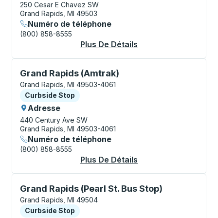
250 Cesar E Chavez SW
Grand Rapids, MI 49503
Numéro de téléphone
(800) 858-8555
Plus De Détails
À Propos Grand Rapi
Curbside Stop, utilisez les touches fléchées ou la to
Grand Rapids (Amtrak)
Grand Rapids, MI 49503-4061
Curbside Stop
Curbside Stop
Adresse
440 Century Ave SW
Grand Rapids, MI 49503-4061
Numéro de téléphone
(800) 858-8555
Plus De Détails
À Propos Grand Rapi
Curbside Stop, utilisez les touches fléchées ou la to
Grand Rapids (Pearl St. Bus Stop)
Grand Rapids, MI 49504
Curbside Stop
Curbside Stop