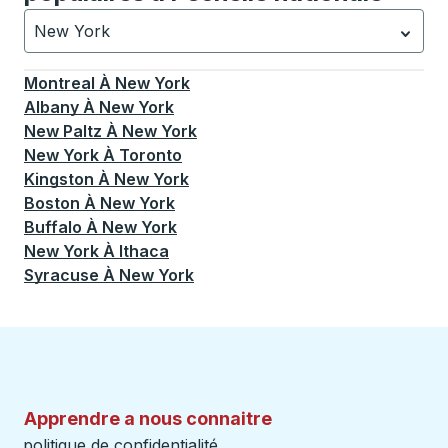
New York
Actuellement sélectionné: New York.
La sélection est a
Montreal
À
New York
Albany
À
New York
New Paltz
À
New York
New York
À
Toronto
Kingston
À
New York
Boston
À
New York
Buffalo
À
New York
New York
À
Ithaca
Syracuse
À
New York
Apprendre a nous connaitre
politique de confidentialité