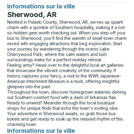
Informations sur la ville
pour
Sherwood, AR
Nestled in Pulaski County, Sherwood, AR, serves up quaint
charm with a sprinkle of Southern hospitality, making it a not-
so-hidden gem worth checking out. When you step off your
bus to Sherwood, you'll find the warmth of small-town charm
mixed with engaging attractions that beg exploration. Start
your journey by wandering through the scenic Lake
Cherrywood Park, where the calm waters and lush
surroundings make for a perfect midday retreat.
Feeling artsy? Head over to the delightful local art galleries
that showcase the vibrant creativity of the community. If
history captures your fancy, a visit to the WWII Japanese-
American Internment Museum is a must, offering insightful
glimpses into the past.
Throughout the town, discover homegrown eateries dishing
out Southern comfort food with a dash of Arkansas flair.
Ready to unwind? Meander through the local boutique
shops for unique finds that echo the town's inviting vibe.
Your adventure in Sherwood awaits, so grab those bus
tickets and get ready to soak up the relaxed rhythm of this
charming town.
Informations sur la ville
pour