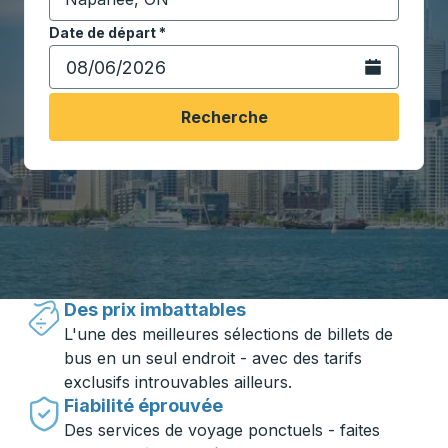
Commencez à saisir la ville de destination pour ouvrir
Date de départ
Tapez la date au format date Barre oblique du mois à 2 c
*
Ouvrez le calen
Recherche
Voyager en toute simplicité avec
Trailways
Des prix imbattables
L'une des meilleures sélections de billets de
bus en un seul endroit - avec des tarifs
exclusifs introuvables ailleurs.
Fiabilité éprouvée
Des services de voyage ponctuels - faites