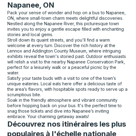
Napanee, ON
Pack your sense of wonder and hop on a bus to Napanee,
ON, where small-town charm meets delightful discoveries.
Nestled along the Napanee River, this picturesque town
invites you to enjoy a gentle escape filled with enchanting
stories and local gems.
Stroll down its quaint streets, and you'll find a warm
welcome at every turn. Discover the rich history at the
Lennox and Addington County Museum, where intriguing
exhibits reveal the town's storied past. Outdoor enthusiasts
will relish a visit to the nearby Napanee Conservation Park,
perfect for a leisurely walk or a peaceful picnic by the
water.
Satisfy your taste buds with a visit to one of the town’s
unique eateries. Local eats here offer a delicious taste of
the area’s flavors, with hospitable spots ready to serve up a
scrumptious bite.
Soak in the friendly atmosphere and vibrant community
before hopping back on your bus. It's the perfect time to
snag those tickets and dive into Napanee’s inviting
embrace. Your charming getaway awaits!
Découvrez nos itinéraires les plus
populaires à l'échelle nationale