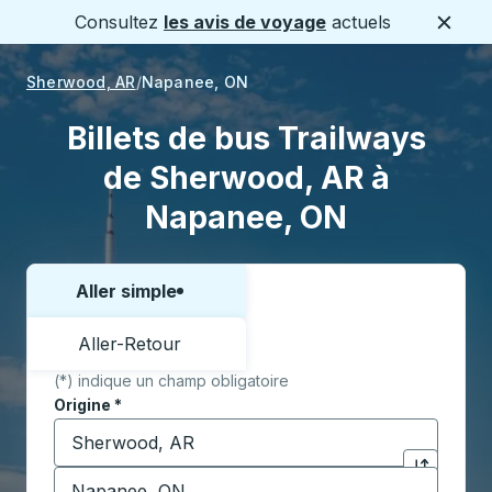
Consultez
les avis de voyage
actuels
Ferme
Sherwood, AR
Napanee, ON
Billets de bus Trailways
de Sherwood, AR à
Napanee, ON
Aller simple
Choisissez un sens ou un aller-retour:
Aller-Retour
(*) indique un champ obligatoire
Origine
*
Commencez à saisir la ville d'origine pour ouvrir les 
Destination
*
Cliquez pou