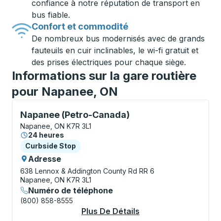
confiance à notre réputation de transport en
bus fiable.
Confort et commodité
De nombreux bus modernisés avec de grands
fauteuils en cuir inclinables, le wi-fi gratuit et
des prises électriques pour chaque siège.
Informations sur la gare routière
pour Napanee, ON
Curbside Stop, utilisez les touches fléchées ou la to
Napanee (Petro-Canada)
Napanee, ON K7R 3L1
24 heures
Curbside Stop
Curbside Stop
Adresse
638 Lennox & Addington County Rd RR 6
Napanee, ON K7R 3L1
Numéro de téléphone
(800) 858-8555
Plus De Détails
À Propos Napanee (