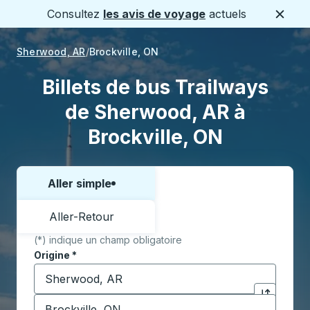
Consultez
les avis de voyage
actuels
Ferme
Sherwood, AR
Brockville, ON
Billets de bus Trailways
de Sherwood, AR à
Brockville, ON
Aller simple
Choisissez un sens ou un aller-retour:
Aller-Retour
(*) indique un champ obligatoire
Origine
*
Commencez à saisir la ville d'origine pour ouvrir les 
Destination
*
Cliquez pou