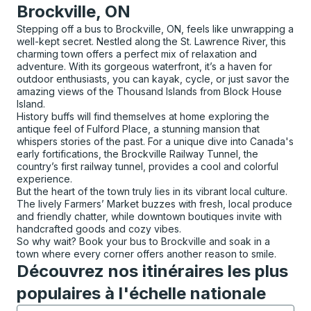
Brockville, ON
Stepping off a bus to Brockville, ON, feels like unwrapping a
well-kept secret. Nestled along the St. Lawrence River, this
charming town offers a perfect mix of relaxation and
adventure. With its gorgeous waterfront, it’s a haven for
outdoor enthusiasts, you can kayak, cycle, or just savor the
amazing views of the Thousand Islands from Block House
Island.
History buffs will find themselves at home exploring the
antique feel of Fulford Place, a stunning mansion that
whispers stories of the past. For a unique dive into Canada's
early fortifications, the Brockville Railway Tunnel, the
country’s first railway tunnel, provides a cool and colorful
experience.
But the heart of the town truly lies in its vibrant local culture.
The lively Farmers’ Market buzzes with fresh, local produce
and friendly chatter, while downtown boutiques invite with
handcrafted goods and cozy vibes.
So why wait? Book your bus to Brockville and soak in a
town where every corner offers another reason to smile.
Découvrez nos itinéraires les plus
populaires à l'échelle nationale