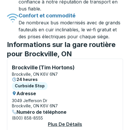
confiance à notre réputation de transport en
bus fiable.
Confort et commodité
De nombreux bus modernisés avec de grands
fauteuils en cuir inclinables, le wi-fi gratuit et
des prises électriques pour chaque siège.
Informations sur la gare routière
pour Brockville, ON
Curbside Stop, utilisez les touches fléchées ou la to
Brockville (Tim Hortons)
Brockville, ON K6V 6N7
24 heures
Curbside Stop
Curbside Stop
Adresse
3049 Jefferson Dr
Brockville, ON K6V 6N7
Numéro de téléphone
(800) 858-8555
Plus De Détails
À Propos Brockville 