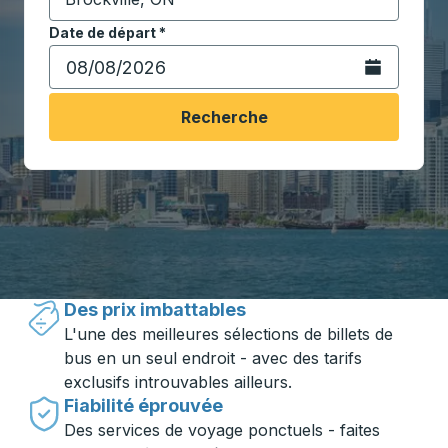
Commencez à saisir la ville de destination pour ouvrir
Date de départ
Tapez la date au format date Barre oblique du mois à 2 c
*
Ouvrez le calen
Recherche
Voyager en toute simplicité avec
Trailways
Des prix imbattables
L'une des meilleures sélections de billets de
bus en un seul endroit - avec des tarifs
exclusifs introuvables ailleurs.
Fiabilité éprouvée
Des services de voyage ponctuels - faites