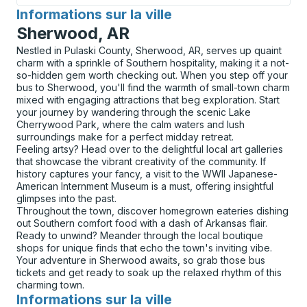
Informations sur la ville
pour
Sherwood, AR
Nestled in Pulaski County, Sherwood, AR, serves up quaint
charm with a sprinkle of Southern hospitality, making it a not-
so-hidden gem worth checking out. When you step off your
bus to Sherwood, you'll find the warmth of small-town charm
mixed with engaging attractions that beg exploration. Start
your journey by wandering through the scenic Lake
Cherrywood Park, where the calm waters and lush
surroundings make for a perfect midday retreat.
Feeling artsy? Head over to the delightful local art galleries
that showcase the vibrant creativity of the community. If
history captures your fancy, a visit to the WWII Japanese-
American Internment Museum is a must, offering insightful
glimpses into the past.
Throughout the town, discover homegrown eateries dishing
out Southern comfort food with a dash of Arkansas flair.
Ready to unwind? Meander through the local boutique
shops for unique finds that echo the town's inviting vibe.
Your adventure in Sherwood awaits, so grab those bus
tickets and get ready to soak up the relaxed rhythm of this
charming town.
Informations sur la ville
pour