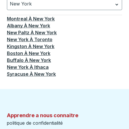
New York
Actuellement sélectionné: New York.
La sélection est a
Montreal
À
New York
Albany
À
New York
New Paltz
À
New York
New York
À
Toronto
Kingston
À
New York
Boston
À
New York
Buffalo
À
New York
New York
À
Ithaca
Syracuse
À
New York
Apprendre a nous connaitre
politique de confidentialité