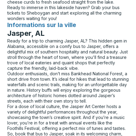
cheese curds to fresh seafood straight from the lake.
Ready to immerse in this lakeside haven? Grab your bus
tickets to Sheboygan and start exploring all the charming
wonders waiting for you!
Informations sur la ville
pour
Jasper, AL
Ready for a trip to charming Jasper, AL? This hidden gem in
Alabama, accessible on a comfy bus to Jasper, offers a
delightful mix of southern hospitality and natural beauty. Just
stroll through the heart of town, where you'll find a treasure
trove of local eateries and quaint shops that perfectly
capture the friendly, laid-back vibe.
Outdoor enthusiasts, don’t miss Bankhead National Forest, a
short drive from town. It’s ideal for hikes that lead to stunning
waterfalls and scenic trails, making for an unforgettable day
in nature. History buffs will enjoy exploring the gorgeous
architecture of historic homes dotted around Jasper’s
streets, each with their own story to tell.
For a dose of local culture, the Jasper Art Center hosts a
variety of delightful performances throughout the year,
showcasing the town’s creative spirit. And if you’re a music
lover, you’re in for a treat with annual events like the
Foothills Festival, offering a perfect mix of tunes and tastes.
So, book that bus to Jasper, soak in its welcoming charm,