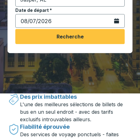
Commencez à saisir la ville de destination pour ouvrir
Date de départ
Tapez la date au format date Barre oblique du mois à 2 c
*
Ouvrez le calen
Recherche
Voyager en toute simplicité avec
Trailways
Des prix imbattables
L'une des meilleures sélections de billets de
bus en un seul endroit - avec des tarifs
exclusifs introuvables ailleurs.
Fiabilité éprouvée
Des services de voyage ponctuels - faites