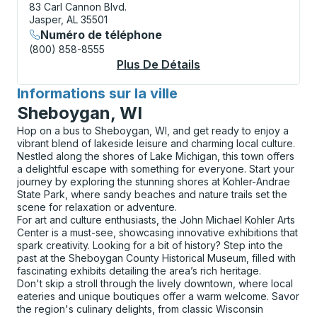
83 Carl Cannon Blvd.
Jasper, AL 35501
Numéro de téléphone
(800) 858-8555
Plus De Détails
À Propos Jasper Cur
Informations sur la ville
pour
Sheboygan, WI
Hop on a bus to Sheboygan, WI, and get ready to enjoy a
vibrant blend of lakeside leisure and charming local culture.
Nestled along the shores of Lake Michigan, this town offers
a delightful escape with something for everyone. Start your
journey by exploring the stunning shores at Kohler-Andrae
State Park, where sandy beaches and nature trails set the
scene for relaxation or adventure.
For art and culture enthusiasts, the John Michael Kohler Arts
Center is a must-see, showcasing innovative exhibitions that
spark creativity. Looking for a bit of history? Step into the
past at the Sheboygan County Historical Museum, filled with
fascinating exhibits detailing the area’s rich heritage.
Don't skip a stroll through the lively downtown, where local
eateries and unique boutiques offer a warm welcome. Savor
the region's culinary delights, from classic Wisconsin