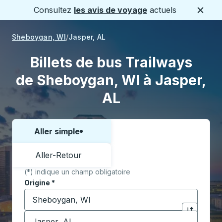
Consultez
les avis de voyage
actuels
Ferme
Sheboygan, WI
Jasper, AL
Billets de bus Trailways
de Sheboygan, WI à Jasper,
AL
Aller simple
Choisissez un sens ou un aller-retour:
Aller-Retour
(*) indique un champ obligatoire
Origine
*
Commencez à saisir la ville d'origine pour ouvrir les 
Destination
*
Cliquez pou