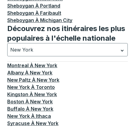
Sheboygan
À
Portland
Sheboygan
À
Faribault
Sheboygan
À
Michigan City
Découvrez nos itinéraires les plus
populaires à l'échelle nationale
New York
Actuellement sélectionné: New York.
La sélection est a
Montreal
À
New York
Albany
À
New York
New Paltz
À
New York
New York
À
Toronto
Kingston
À
New York
Boston
À
New York
Buffalo
À
New York
New York
À
Ithaca
Syracuse
À
New York