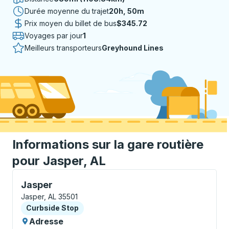
Durée moyenne du trajet
20 heures 50 minutes
20h, 50m
Prix moyen du billet de bus
$345.72
Voyages par jour
1
Meilleurs transporteurs
Greyhound Lines
Informations sur la gare routière
pour Jasper, AL
Curbside Stop, utilisez les touches fléchées ou la to
Jasper
Jasper, AL 35501
Curbside Stop
Curbside Stop
Adresse