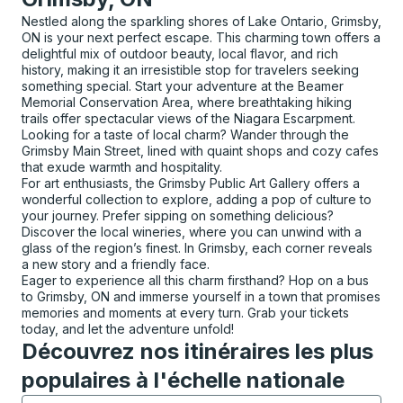
Nestled along the sparkling shores of Lake Ontario, Grimsby,
ON is your next perfect escape. This charming town offers a
delightful mix of outdoor beauty, local flavor, and rich
history, making it an irresistible stop for travelers seeking
something special. Start your adventure at the Beamer
Memorial Conservation Area, where breathtaking hiking
trails offer spectacular views of the Niagara Escarpment.
Looking for a taste of local charm? Wander through the
Grimsby Main Street, lined with quaint shops and cozy cafes
that exude warmth and hospitality.
For art enthusiasts, the Grimsby Public Art Gallery offers a
wonderful collection to explore, adding a pop of culture to
your journey. Prefer sipping on something delicious?
Discover the local wineries, where you can unwind with a
glass of the region’s finest. In Grimsby, each corner reveals
a new story and a friendly face.
Eager to experience all this charm firsthand? Hop on a bus
to Grimsby, ON and immerse yourself in a town that promises
memories and moments at every turn. Grab your tickets
today, and let the adventure unfold!
Découvrez nos itinéraires les plus
populaires à l'échelle nationale