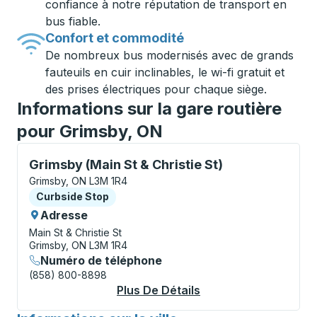
confiance à notre réputation de transport en
bus fiable.
Confort et commodité
De nombreux bus modernisés avec de grands
fauteuils en cuir inclinables, le wi-fi gratuit et
des prises électriques pour chaque siège.
Informations sur la gare routière
pour Grimsby, ON
Curbside Stop, utilisez les touches fléchées ou la to
Grimsby (Main St & Christie St)
Grimsby, ON L3M 1R4
Curbside Stop
Curbside Stop
Adresse
Main St & Christie St
Grimsby, ON L3M 1R4
Numéro de téléphone
(858) 800-8898
Plus De Détails
À Propos Grimsby (Ma