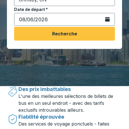
Commencez à saisir la ville de destination pour ouvrir
Date de départ
Tapez la date au format date Barre oblique du mois à 2 c
*
Ouvrez le calen
Recherche
Voyager en toute simplicité avec
Trailways
Des prix imbattables
L'une des meilleures sélections de billets de
bus en un seul endroit - avec des tarifs
exclusifs introuvables ailleurs.
Fiabilité éprouvée
Des services de voyage ponctuels - faites