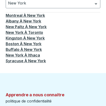
New York
Actuellement sélectionné: New York.
La sélection est a
Montreal
À
New York
Albany
À
New York
New Paltz
À
New York
New York
À
Toronto
Kingston
À
New York
Boston
À
New York
Buffalo
À
New York
New York
À
Ithaca
Syracuse
À
New York
Apprendre a nous connaitre
politique de confidentialité