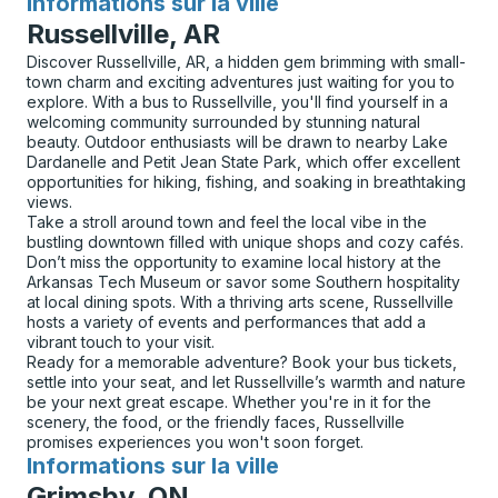
Informations sur la ville
pour
Russellville, AR
Discover Russellville, AR, a hidden gem brimming with small-
town charm and exciting adventures just waiting for you to
explore. With a bus to Russellville, you'll find yourself in a
welcoming community surrounded by stunning natural
beauty. Outdoor enthusiasts will be drawn to nearby Lake
Dardanelle and Petit Jean State Park, which offer excellent
opportunities for hiking, fishing, and soaking in breathtaking
views.
Take a stroll around town and feel the local vibe in the
bustling downtown filled with unique shops and cozy cafés.
Don’t miss the opportunity to examine local history at the
Arkansas Tech Museum or savor some Southern hospitality
at local dining spots. With a thriving arts scene, Russellville
hosts a variety of events and performances that add a
vibrant touch to your visit.
Ready for a memorable adventure? Book your bus tickets,
settle into your seat, and let Russellville’s warmth and nature
be your next great escape. Whether you're in it for the
scenery, the food, or the friendly faces, Russellville
promises experiences you won't soon forget.
Informations sur la ville
pour
Grimsby, ON