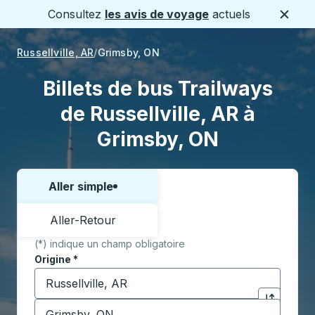
Consultez
les avis de voyage
actuels
Ferme
Russellville, AR
Grimsby, ON
Billets de bus Trailways
de Russellville, AR à
Grimsby, ON
Aller simple
Choisissez un sens ou un aller-retour:
Aller-Retour
(*) indique un champ obligatoire
Origine
*
Commencez à saisir la ville d'origine pour ouvrir les 
Destination
*
Cliquez pou