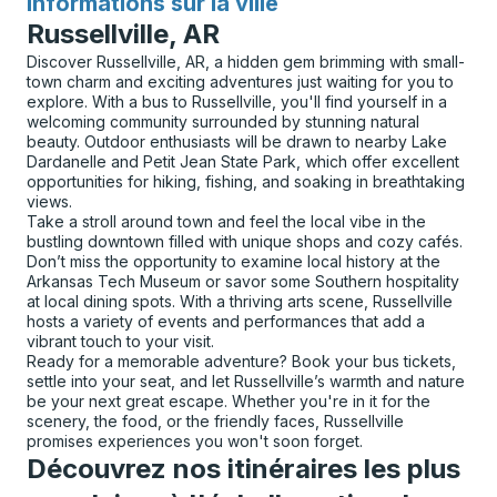
Informations sur la ville
pour
Russellville, AR
Discover Russellville, AR, a hidden gem brimming with small-
town charm and exciting adventures just waiting for you to
explore. With a bus to Russellville, you'll find yourself in a
welcoming community surrounded by stunning natural
beauty. Outdoor enthusiasts will be drawn to nearby Lake
Dardanelle and Petit Jean State Park, which offer excellent
opportunities for hiking, fishing, and soaking in breathtaking
views.
Take a stroll around town and feel the local vibe in the
bustling downtown filled with unique shops and cozy cafés.
Don’t miss the opportunity to examine local history at the
Arkansas Tech Museum or savor some Southern hospitality
at local dining spots. With a thriving arts scene, Russellville
hosts a variety of events and performances that add a
vibrant touch to your visit.
Ready for a memorable adventure? Book your bus tickets,
settle into your seat, and let Russellville’s warmth and nature
be your next great escape. Whether you're in it for the
scenery, the food, or the friendly faces, Russellville
promises experiences you won't soon forget.
Découvrez nos itinéraires les plus