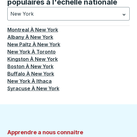
populaires à l'échelle nationale
New York
Actuellement sélectionné: New York.
La sélection est a
Montreal
À
New York
Albany
À
New York
New Paltz
À
New York
New York
À
Toronto
Kingston
À
New York
Boston
À
New York
Buffalo
À
New York
New York
À
Ithaca
Syracuse
À
New York
Apprendre a nous connaitre