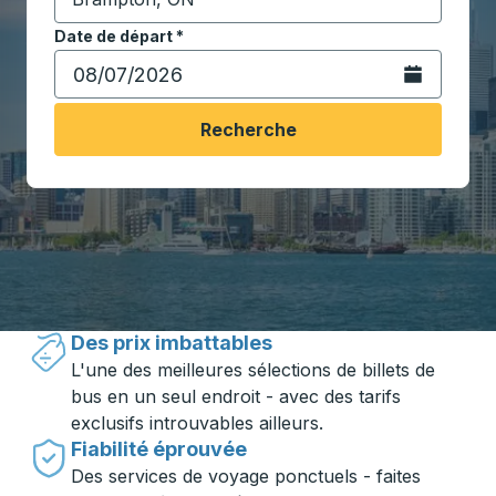
Commencez à saisir la ville de destination pour ouvrir
Date de départ
Tapez la date au format date Barre oblique du mois à 2 c
*
Ouvrez le calen
Recherche
Voyager en toute simplicité avec
Trailways
Des prix imbattables
L'une des meilleures sélections de billets de
bus en un seul endroit - avec des tarifs
exclusifs introuvables ailleurs.
Fiabilité éprouvée
Des services de voyage ponctuels - faites