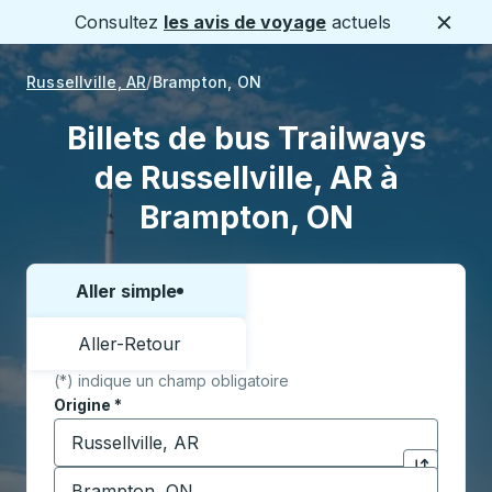
Consultez
les avis de voyage
actuels
Ferme
Russellville, AR
Brampton, ON
Billets de bus Trailways
de Russellville, AR à
Brampton, ON
Aller simple
Choisissez un sens ou un aller-retour:
Aller-Retour
(*) indique un champ obligatoire
Origine
*
Commencez à saisir la ville d'origine pour ouvrir les 
Destination
*
Cliquez pou