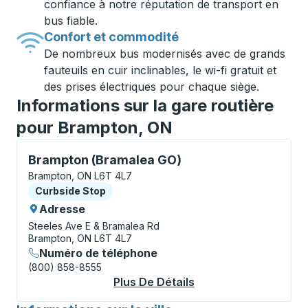
confiance à notre réputation de transport en
bus fiable.
Confort et commodité
De nombreux bus modernisés avec de grands
fauteuils en cuir inclinables, le wi-fi gratuit et
des prises électriques pour chaque siège.
Informations sur la gare routière
pour Brampton, ON
Curbside Stop, utilisez les touches fléchées ou la to
Brampton (Bramalea GO)
Brampton, ON L6T 4L7
Curbside Stop
Curbside Stop
Adresse
Steeles Ave E & Bramalea Rd
Brampton, ON L6T 4L7
Numéro de téléphone
(800) 858-8555
Plus De Détails
À Propos Brampton 