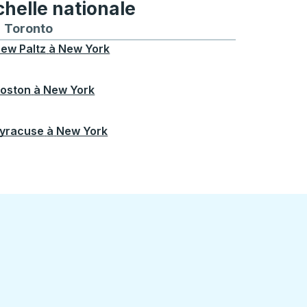
chelle nationale
treal
et depuis Chicago
 bus vers et depuis Seattle
néraires de bus vers et depuis Boston
Toronto
Itinéraires de bus vers et depuis Toronto
ew Paltz
à
New York
oston
à
New York
yracuse
à
New York