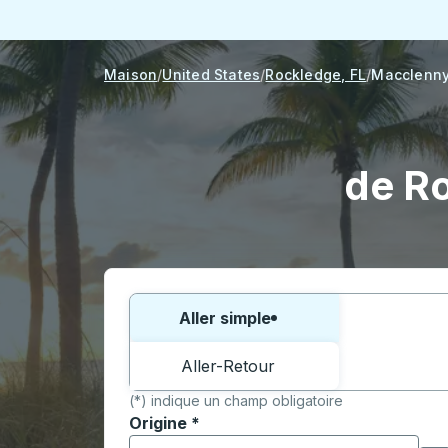
Maison
United States
Rockledge, FL
Macclenny
de Ro
Choisissez un sens ou un aller-retour:
Aller simple
Aller-Retour
(*) indique un champ obligatoire
Origine
*
Commencez à saisir la ville d'origine pour 