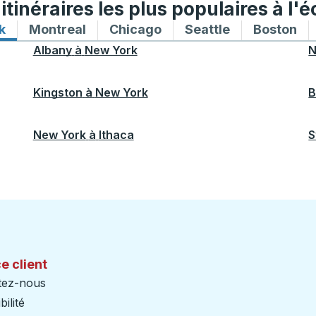
tinéraires les plus populaires à l'é
k
Itinéraires de bus vers et depuis New York
Montreal
Itinéraires de bus vers et depuis Mon
Chicago
Itinéraires de bus vers 
Seattle
Itinéraires de
Boston
Iti
Albany
à
New York
N
Kingston
à
New York
B
New York
à
Ithaca
S
e client
tez-nous
ilité