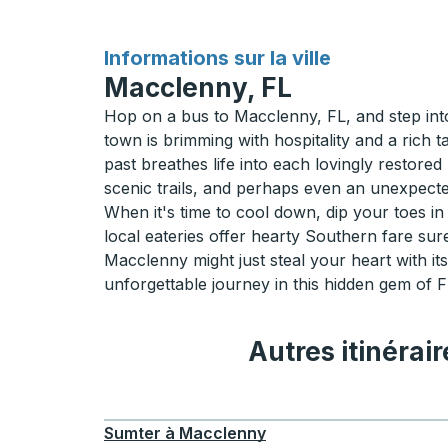
pour
Informations sur la ville
Macclenny, FL
Hop on a bus to Macclenny, FL, and step into 
town is brimming with hospitality and a rich 
past breathes life into each lovingly restored
scenic trails, and perhaps even an unexpected
When it's time to cool down, dip your toes in 
local eateries offer hearty Southern fare su
Macclenny might just steal your heart with it
unforgettable journey in this hidden gem of F
Autres itinérai
Sumter
à
Macclenny