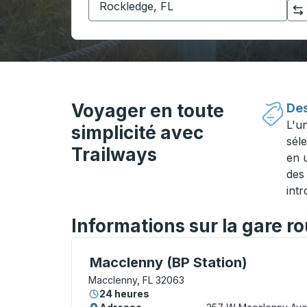
Cliquez pour changer vos sélections d'origine et de destination
Voyager en toute
Des
L'u
simplicité avec
séle
Trailways
en 
des 
intr
Informations sur la gare r
Curbside Stop, utilisez les touches fléché
Macclenny (BP Station)
Macclenny, FL 32063
24 heures