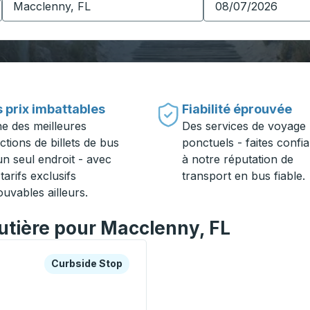
 prix imbattables
Fiabilité éprouvée
ne des meilleures
Des services de voyage
ctions de billets de bus
ponctuels - faites confi
un seul endroit - avec
à notre réputation de
tarifs exclusifs
transport en bus fiable.
ouvables ailleurs.
outière pour Macclenny, FL
es ou la touche Tab pour en savoir plus sur cette gare rout
Curbside Stop
Curbside Stop