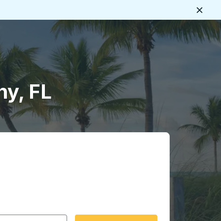
Ferme
s
ny, FL
rmat date Barre oblique du mois à 2 chiffres Barre obliqu
 fléchées pour accéder à la ville d'origine souhaitée, puis a
ptions de localisation, puis utilisez les touches fléchées po