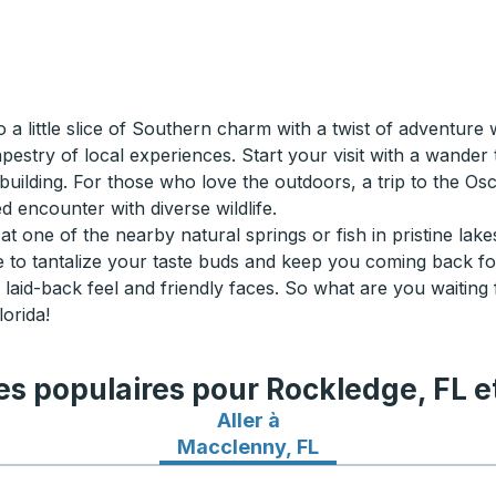
a little slice of Southern charm with a twist of adventure 
tapestry of local experiences. Start your visit with a wande
 building. For those who love the outdoors, a trip to the Os
 encounter with diverse wildlife.
at one of the nearby natural springs or fish in pristine lakes
re to tantalize your taste buds and keep you coming back f
s laid-back feel and friendly faces. So what are you waiting
lorida!
res populaires pour Rockledge, FL 
Aller à
Itinéraires de bus vers Macclenn
Macclenny, FL