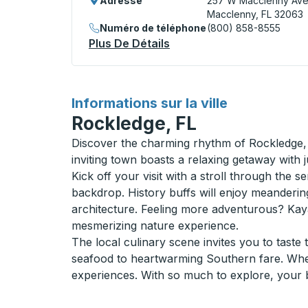
Adresse
257 W Macclenny Av
Macclenny, FL 32063
Numéro de téléphone
(800) 858-8555
Plus De Détails
À Propos Macclenny (BP S
pour
Informations sur la ville
Rockledge, FL
Discover the charming rhythm of Rockledge, F
inviting town boasts a relaxing getaway with j
Kick off your visit with a stroll through the
backdrop. History buffs will enjoy meandering
architecture. Feeling more adventurous? Kaya
mesmerizing nature experience.
The local culinary scene invites you to taste
seafood to heartwarming Southern fare. Wheth
experiences. With so much to explore, your bu