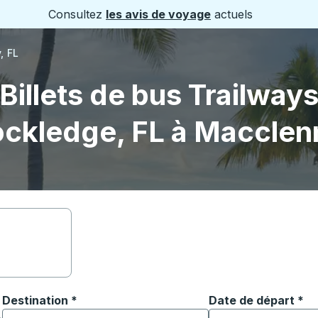
Consultez
les avis de voyage
actuels
, FL
Billets de bus Trailway
ckledge, FL à Macclen
Destination
*
Date de départ
Tapez la date au fo
*
ouvrir les options de localisation, puis utilisez les touches
Commencez à saisir la ville de destination pour ouvrir les o