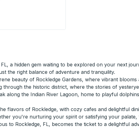
e
tation) Curbside Stop
L, a hidden gem waiting to be explored on your next journe
ust the right balance of adventure and tranquility.
 serene beauty of Rockledge Gardens, where vibrant blooms 
 through the historic district, where the stories of yestery
k along the Indian River Lagoon, home to playful dolphins a
 the flavors of Rockledge, with cozy cafes and delightful di
er you're nurturing your spirit or satisfying your palate, 
s to Rockledge, FL, becomes the ticket to a delightful adv