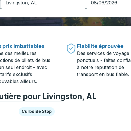
 prix imbattables
Fiabilité éprouvée
ne des meilleures
Des services de voyage
ctions de billets de bus
ponctuels - faites confi
un seul endroit - avec
à notre réputation de
tarifs exclusifs
transport en bus fiable.
ouvables ailleurs.
utière pour Livingston, AL
es ou la touche Tab pour en savoir plus sur cette gare rout
Curbside Stop
Curbside Stop