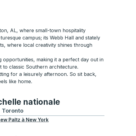
ton, AL, where small-town hospitality
cturesque campus; its Webb Hall and stately
ts, where local creativity shines through
 opportunities, making it a perfect day out in
 to classic Southern architecture.
ng for a leisurely afternoon. So sit back,
eels like home.
chelle nationale
treal
et depuis Chicago
 bus vers et depuis Seattle
néraires de bus vers et depuis Boston
Toronto
Itinéraires de bus vers et depuis Toronto
ew Paltz
à
New York