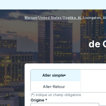
Maison
United States
Opelika, AL
Livingston, A
de 
Choisissez un sens ou un aller-retour:
Aller simple
Aller-Retour
(*) indique un champ obligatoire
Origine
*
Commencez à saisir la ville d'origine pour 