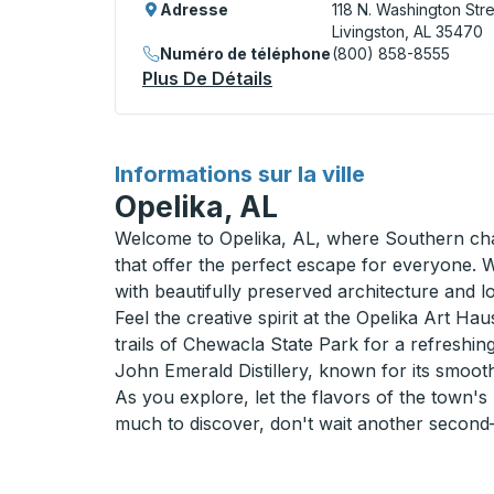
Adresse
118 N. Washington Str
Livingston, AL 35470
Numéro de téléphone
(800) 858-8555
Plus De Détails
À Propos Livingston (Uni
pour
Informations sur la ville
Opelika, AL
Welcome to Opelika, AL, where Southern charm
that offer the perfect escape for everyone. 
with beautifully preserved architecture and l
Feel the creative spirit at the Opelika Art Ha
trails of Chewacla State Park for a refreshing
John Emerald Distillery, known for its smooth
As you explore, let the flavors of the town's
much to discover, don't wait another second