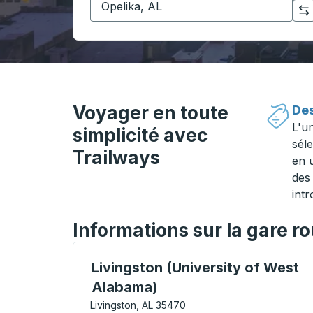
Cliquez pour changer vos sélections d'origine et de destination
Voyager en toute
Des
L'u
simplicité avec
séle
Trailways
en 
des 
intr
Informations sur la gare ro
Curbside Stop, utilisez les touches fléché
Livingston (University of West
Alabama)
Livingston, AL 35470