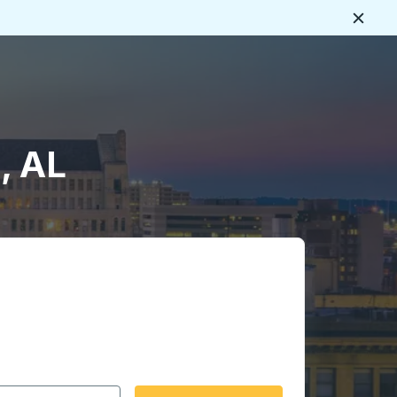
Ferme
s
, AL
rmat date Barre oblique du mois à 2 chiffres Barre obliqu
 fléchées pour accéder à la ville d'origine souhaitée, puis a
ptions de localisation, puis utilisez les touches fléchées po