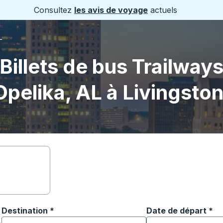
Consultez
les avis de voyage
actuels
L
Billets de bus Trailway
Opelika, AL à Livingston
Destination
*
Date de départ
Tapez la date au fo
*
ouvrir les options de localisation, puis utilisez les touches
Commencez à saisir la ville de destination pour ouvrir les o