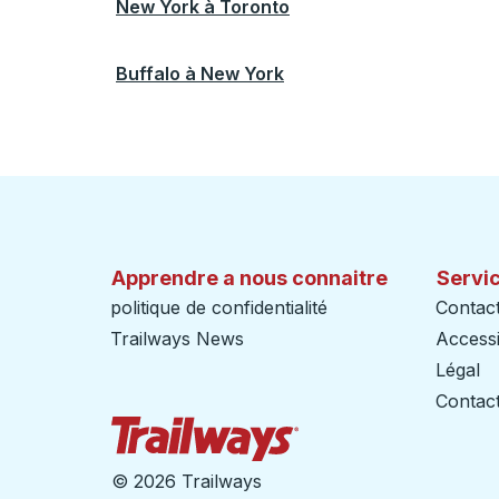
New York
à
Toronto
Buffalo
à
New York
Apprendre a nous connaitre
Servic
politique de confidentialité
Contac
Trailways News
Accessib
Légal
Contact
Page d'accueil des sent
©
2026 Trailways