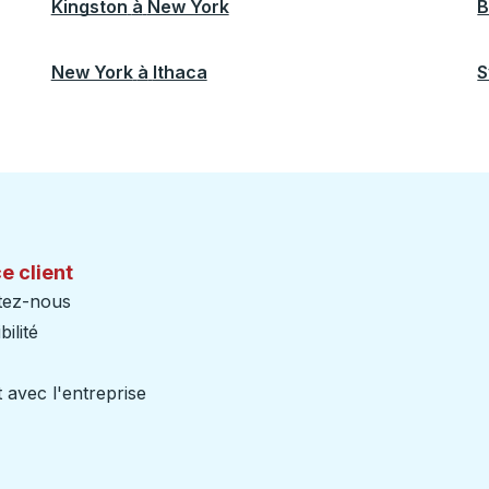
Kingston
à
New York
B
New York
à
Ithaca
S
e client
tez-nous
ilité
 avec l'entreprise
iers