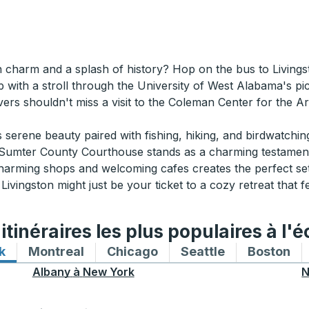
n charm and a splash of history? Hop on the bus to Livings
 with a stroll through the University of West Alabama's pi
ers shouldn't miss a visit to the Coleman Center for the Ar
serene beauty paired with fishing, hiking, and birdwatching
he Sumter County Courthouse stands as a charming testament
arming shops and welcoming cafes creates the perfect setti
ivingston might just be your ticket to a cozy retreat that f
tinéraires les plus populaires à l'é
k
Itinéraires de bus vers et depuis New York
Montreal
Itinéraires de bus vers et depuis Mon
Chicago
Itinéraires de bus vers 
Seattle
Itinéraires de
Boston
Iti
Albany
à
New York
N