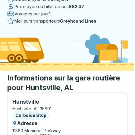
Prix moyen du billet de bus
$82.37
Voyages par jour
1
Meilleurs transporteurs
Greyhound Lines
Informations sur la gare routière
pour Huntsville, AL
Curbside Stop, utilisez les touches fléchées ou la to
Hunstville
Huntsville, AL 35801
Curbside Stop
Curbside Stop
Adresse
11560 Memorial Parkway