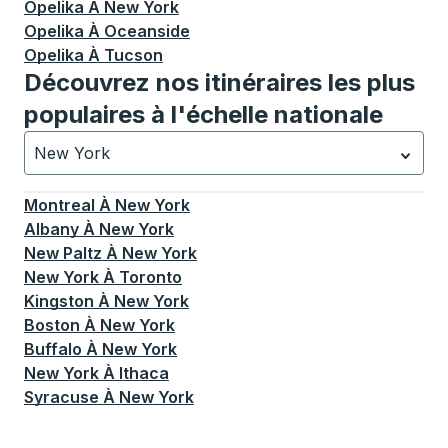
Opelika
À
New York
Opelika
À
Oceanside
Opelika
À
Tucson
Découvrez nos itinéraires les plus
populaires à l'échelle nationale
New York
Actuellement sélectionné: New York.
La sélection est a
Montreal
À
New York
Albany
À
New York
New Paltz
À
New York
New York
À
Toronto
Kingston
À
New York
Boston
À
New York
Buffalo
À
New York
New York
À
Ithaca
Syracuse
À
New York