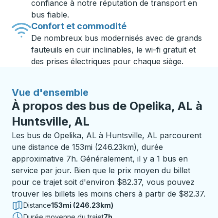
confiance à notre réputation de transport en
bus fiable.
Confort et commodité
De nombreux bus modernisés avec de grands
fauteuils en cuir inclinables, le wi-fi gratuit et
des prises électriques pour chaque siège.
Vue d'ensemble
À propos des bus de Opelika, AL à
Huntsville, AL
Les bus de Opelika, AL à Huntsville, AL parcourent
une distance de 153mi (246.23km), durée
approximative 7h. Généralement, il y a 1 bus en
service par jour. Bien que le prix moyen du billet
pour ce trajet soit d'environ $82.37, vous pouvez
trouver les billets les moins chers à partir de $82.37.
Distance
153mi (246.23km)
Durée moyenne du trajet
7 heures
7h