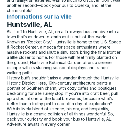
and family-run eateries. With so much to discover, don't wait
another second—book your bus to Opelika, and let the
charm unfold!
Informations sur la ville
pour
Huntsville, AL
Blast off to Huntsville, AL, on a Trailways bus and dive into a
town that’s as down-to-earth as it is out-of-this-world!
Known as "Rocket City," Huntsville is home to the U.S. Space
& Rocket Center, a mecca for space enthusiasts where
massive rockets and shuttle simulators bring the final frontier
a little closer to home. For those with feet firmly planted on
the ground, Huntsville Botanical Garden offers a serene
escape with its stunning seasonal displays and tranquil
walking paths.
History buffs shouldn’t miss a wander through the Huntsville
Historic District. Here, 19th-century architecture paints a
portrait of Southern charm, with cozy cafes and boutiques
beckoning for a leisurely stop. If you’re into craft beer, pull
up a stool at one of the local breweries, because what’s
better than a frothy pint to cap off a day of exploration?
With its lively blend of science, history, and hospitality,
Huntsville is a cosmic collision of all things wonderful. So,
pack your curiosity and book your bus to Huntsville, AL.
Adventure awaits in every corner!