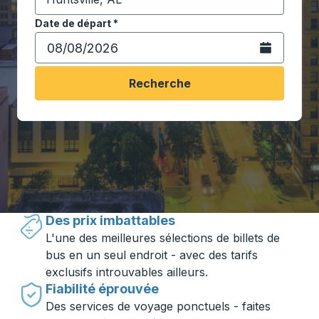
Commencez à saisir la ville de destination pour ouvrir
Date de départ
Tapez la date au format date Barre oblique du mois à 2 c
*
Ouvrez le calen
Recherche
Voyager en toute simplicité avec
Trailways
Des prix imbattables
L'une des meilleures sélections de billets de
bus en un seul endroit - avec des tarifs
exclusifs introuvables ailleurs.
Fiabilité éprouvée
Des services de voyage ponctuels - faites