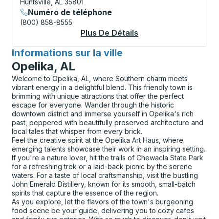
Huntsville, AL 35801
Numéro de téléphone
(800) 858-8555
Plus De Détails
À Propos Hunstville 
Informations sur la ville
pour
Opelika, AL
Welcome to Opelika, AL, where Southern charm meets
vibrant energy in a delightful blend. This friendly town is
brimming with unique attractions that offer the perfect
escape for everyone. Wander through the historic
downtown district and immerse yourself in Opelika's rich
past, peppered with beautifully preserved architecture and
local tales that whisper from every brick.
Feel the creative spirit at the Opelika Art Haus, where
emerging talents showcase their work in an inspiring setting.
If you're a nature lover, hit the trails of Chewacla State Park
for a refreshing trek or a laid-back picnic by the serene
waters. For a taste of local craftsmanship, visit the bustling
John Emerald Distillery, known for its smooth, small-batch
spirits that capture the essence of the region.
As you explore, let the flavors of the town's burgeoning
food scene be your guide, delivering you to cozy cafes