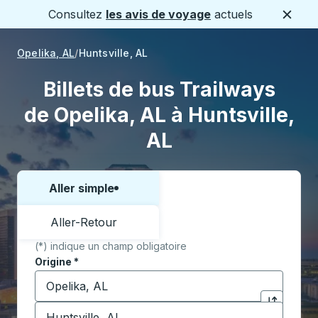
Consultez
les avis de voyage
actuels
Ferme
Opelika, AL
Huntsville, AL
Billets de bus Trailways
de Opelika, AL à Huntsville,
AL
Aller simple
Choisissez un sens ou un aller-retour:
Aller-Retour
(*) indique un champ obligatoire
Origine
*
Commencez à saisir la ville d'origine pour ouvrir les 
Destination
*
Cliquez pou