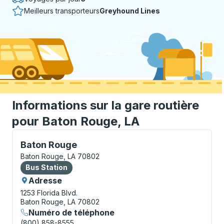
Meilleurs transporteurs
Greyhound Lines
Informations sur la gare routière
pour Baton Rouge, LA
Bus Station, utilisez les touches fléchées ou la touch
Baton Rouge
Baton Rouge, LA 70802
Bus Station
Bus Station
Adresse
1253 Florida Blvd.
Baton Rouge, LA 70802
Numéro de téléphone
(800) 858-8555