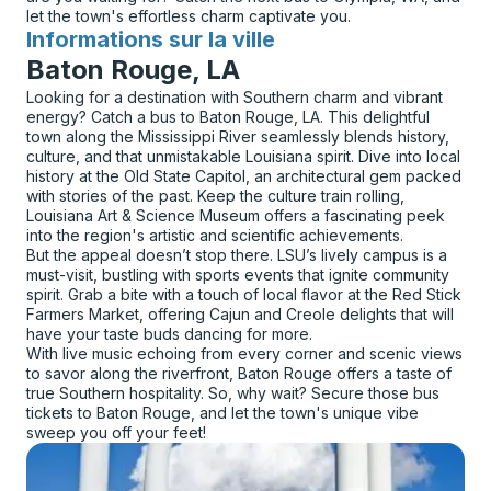
let the town's effortless charm captivate you.
Informations sur la ville
pour
Baton Rouge, LA
Looking for a destination with Southern charm and vibrant
energy? Catch a bus to Baton Rouge, LA. This delightful
town along the Mississippi River seamlessly blends history,
culture, and that unmistakable Louisiana spirit. Dive into local
history at the Old State Capitol, an architectural gem packed
with stories of the past. Keep the culture train rolling,
Louisiana Art & Science Museum offers a fascinating peek
into the region's artistic and scientific achievements.
But the appeal doesn’t stop there. LSU’s lively campus is a
must-visit, bustling with sports events that ignite community
spirit. Grab a bite with a touch of local flavor at the Red Stick
Farmers Market, offering Cajun and Creole delights that will
have your taste buds dancing for more.
With live music echoing from every corner and scenic views
to savor along the riverfront, Baton Rouge offers a taste of
true Southern hospitality. So, why wait? Secure those bus
tickets to Baton Rouge, and let the town's unique vibe
sweep you off your feet!