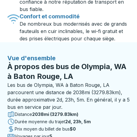
confiance à notre réputation de transport en
bus fiable.
Confort et commodité
De nombreux bus modernisés avec de grands
fauteuils en cuir inclinables, le wi-fi gratuit et
des prises électriques pour chaque siège.
Vue d'ensemble
À propos des bus de Olympia, WA
à Baton Rouge, LA
Les bus de Olympia, WA à Baton Rouge, LA
parcourent une distance de 2038mi (3279.83km),
durée approximative 2d, 23h, 5m. En général, il y a 5
bus en service par jour.
Distance
2038mi (3279.83km)
Durée moyenne du trajet
2 jours 23 heures 5 minutes
2d, 23h, 5m
Prix moyen du billet de bus
$0
Voyages par jour
5