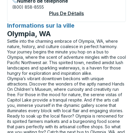
Numéro de téléphone
(800) 858-8555
Plus De Détails
À Propos Baton Roug
Informations sur la ville
pour
Olympia, WA
Settle into the charming embrace of Olympia, WA, where
nature, history, and culture coalesce in perfect harmony.
Your journey begins the minute you hop on a bus to
Olympia, where the scent of adventure mingles with the cool
Pacific Northwest air. This spirited town, nestled amidst lush
landscapes and sparkling waterways, is a haven for those
hungry for exploration and inspiration alike.
Olympia’s vibrant downtown beckons with unique
attractions. Discover the wonders of the aptly named Hands
On Children's Museum, where curiosity and creativity run
free. For those in the mood for nature, the serene vistas of
Capitol Lake provide a tranquil respite. And if the arts call
you, immerse yourself in the dynamic gallery scene that
illuminates every block with local flair and engaging stories.
Ready to soak up the local flavor? Olympia is renowned for
its spirited farmers markets and a burgeoning food scene
that pairs perfectly with its artisanal coffee shops. So what
are you waiting for? Catch the next bus to Olympia, WA, and