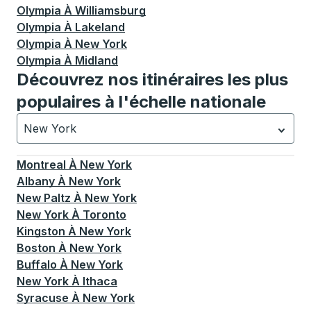
Olympia
À
Williamsburg
Olympia
À
Lakeland
Olympia
À
New York
Olympia
À
Midland
Découvrez nos itinéraires les plus
populaires à l'échelle nationale
New York
Actuellement sélectionné: New York.
La sélection est a
Montreal
À
New York
Albany
À
New York
New Paltz
À
New York
New York
À
Toronto
Kingston
À
New York
Boston
À
New York
Buffalo
À
New York
New York
À
Ithaca
Syracuse
À
New York