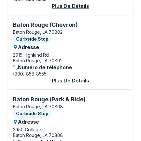
Plus De Détails
À Propos Baton Roug
Curbside Stop, utilisez les touches fléchées ou la to
Baton Rouge (Chevron)
Baton Rouge, LA 70802
Curbside Stop
Curbside Stop
Adresse
2915 Highland Rd.
Baton Rouge, LA 70802
Numéro de téléphone
(800) 858-8555
Plus De Détails
À Propos Baton Roug
Curbside Stop, utilisez les touches fléchées ou la to
Baton Rouge (Park & Ride)
Baton Rouge, LA 70808
Curbside Stop
Curbside Stop
Adresse
2950 College Dr
Baton Rouge, LA 70808