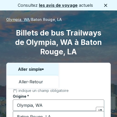
Consultez
les avis de voyage
actuels
Ferme
Olympia, WA
Baton Rouge, LA
Billets de bus Trailways
de Olympia, WA à Baton
Rouge, LA
Aller simple
Choisissez un sens ou un aller-retour:
Aller-Retour
(*) indique un champ obligatoire
Origine
*
Commencez à saisir la ville d'origine pour ouvrir les 
Destination
*
Cliquez pou