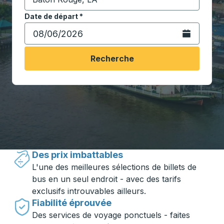
Commencez à saisir la ville de destination pour ouvrir
Date de départ
Tapez la date au format date Barre oblique du mois à 2 c
*
Ouvrez le calen
Recherche
Voyager en toute simplicité avec
Trailways
Des prix imbattables
L'une des meilleures sélections de billets de
bus en un seul endroit - avec des tarifs
exclusifs introuvables ailleurs.
Fiabilité éprouvée
Des services de voyage ponctuels - faites