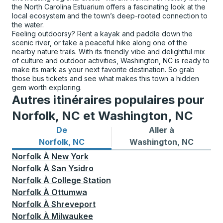
the North Carolina Estuarium offers a fascinating look at the
local ecosystem and the town’s deep-rooted connection to
the water.
Feeling outdoorsy? Rent a kayak and paddle down the
scenic river, or take a peaceful hike along one of the
nearby nature trails. With its friendly vibe and delightful mix
of culture and outdoor activities, Washington, NC is ready to
make its mark as your next favorite destination. So grab
those bus tickets and see what makes this town a hidden
gem worth exploring.
Autres itinéraires populaires pour
Norfolk, NC et Washington, NC
De
Aller à
Itinéraires de bus depuis Norfolk, NC
Itinéraires de bus vers Was
Norfolk, NC
Washington, NC
Norfolk
À
New York
Norfolk
À
San Ysidro
Norfolk
À
College Station
Norfolk
À
Ottumwa
Norfolk
À
Shreveport
Norfolk
À
Milwaukee