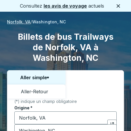
Consultez
les avis de voyage
actuels
Ferme
Norfolk, VA
Washington, NC
Billets de bus Trailways
de Norfolk, VA à
Washington, NC
Aller simple
Choisissez un sens ou un aller-retour:
Aller-Retour
(*) indique un champ obligatoire
Origine
*
Commencez à saisir la ville d'origine pour ouvrir les 
Destination
*
Cliquez pou