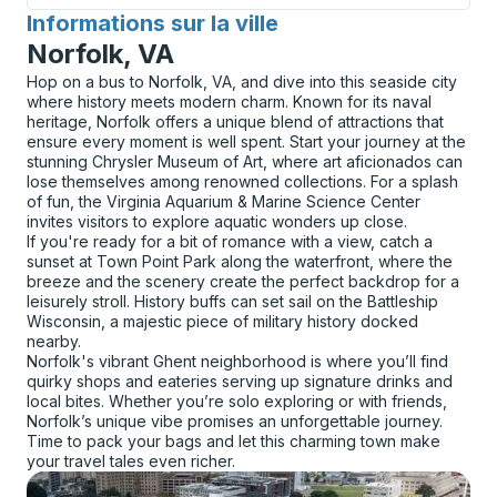
Informations sur la ville
pour
Norfolk, VA
Hop on a bus to Norfolk, VA, and dive into this seaside city
where history meets modern charm. Known for its naval
heritage, Norfolk offers a unique blend of attractions that
ensure every moment is well spent. Start your journey at the
stunning Chrysler Museum of Art, where art aficionados can
lose themselves among renowned collections. For a splash
of fun, the Virginia Aquarium & Marine Science Center
invites visitors to explore aquatic wonders up close.
If you're ready for a bit of romance with a view, catch a
sunset at Town Point Park along the waterfront, where the
breeze and the scenery create the perfect backdrop for a
leisurely stroll. History buffs can set sail on the Battleship
Wisconsin, a majestic piece of military history docked
nearby.
Norfolk's vibrant Ghent neighborhood is where you’ll find
quirky shops and eateries serving up signature drinks and
local bites. Whether you’re solo exploring or with friends,
Norfolk’s unique vibe promises an unforgettable journey.
Time to pack your bags and let this charming town make
your travel tales even richer.