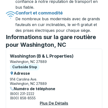
confiance à notre réputation de transport en
bus fiable.
Confort et commodité
De nombreux bus modernisés avec de grands
fauteuils en cuir inclinables, le wi-fi gratuit et
des prises électriques pour chaque siège.
Informations sur la gare routière
pour Washington, NC
Curbside Stop, utilisez les touches fléchées ou la to
Washington (B & L Properties)
Washington, NC 27889
Curbside Stop
Curbside Stop
Adresse
914 Carolina Ave.
Washington, NC 27889
Numéro de téléphone
(800) 231-2222
(800) 858-8555
Plus De Détails
À Propos Washington 