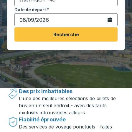
Commencez à saisir la ville de destination pour ouvrir
Date de départ
Tapez la date au format date Barre oblique du mois à 2 c
*
Ouvrez le calen
Recherche
Voyager en toute simplicité avec
Trailways
Des prix imbattables
L'une des meilleures sélections de billets de
bus en un seul endroit - avec des tarifs
exclusifs introuvables ailleurs.
Fiabilité éprouvée
Des services de voyage ponctuels - faites