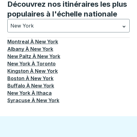
Découvrez nos itinéraires les plus
populaires à l'échelle nationale
New York
Actuellement sélectionné: New York.
La sélection est a
Montreal
À
New York
Albany
À
New York
New Paltz
À
New York
New York
À
Toronto
Kingston
À
New York
Boston
À
New York
Buffalo
À
New York
New York
À
Ithaca
Syracuse
À
New York