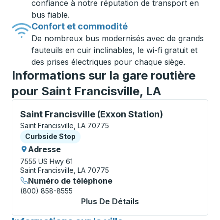
confiance à notre réputation de transport en
bus fiable.
Confort et commodité
De nombreux bus modernisés avec de grands
fauteuils en cuir inclinables, le wi-fi gratuit et
des prises électriques pour chaque siège.
Informations sur la gare routière
pour Saint Francisville, LA
Curbside Stop, utilisez les touches fléchées ou la to
Saint Francisville (Exxon Station)
Saint Francisville, LA 70775
Curbside Stop
Curbside Stop
Adresse
7555 US Hwy 61
Saint Francisville, LA 70775
Numéro de téléphone
(800) 858-8555
Plus De Détails
À Propos Saint Franc