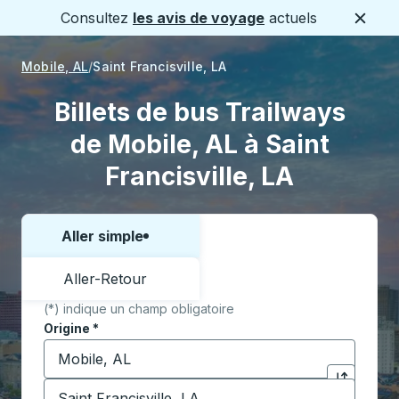
Consultez
les avis de voyage
actuels
Ferme
Mobile, AL
Saint Francisville, LA
Billets de bus Trailways
de Mobile, AL à Saint
Francisville, LA
Aller simple
Choisissez un sens ou un aller-retour:
Aller-Retour
(*) indique un champ obligatoire
Origine
*
Commencez à saisir la ville d'origine pour ouvrir les 
Destination
*
Cliquez pou