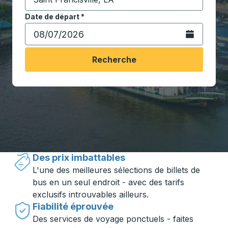
Commencez à saisir la ville de destination pour ouvrir
Date de départ
Tapez la date au format date Barre oblique du mois à 2 c
*
Ouvrez le calen
Recherche
Voyager en toute simplicité avec
Trailways
Des prix imbattables
L'une des meilleures sélections de billets de
bus en un seul endroit - avec des tarifs
exclusifs introuvables ailleurs.
Fiabilité éprouvée
Des services de voyage ponctuels - faites