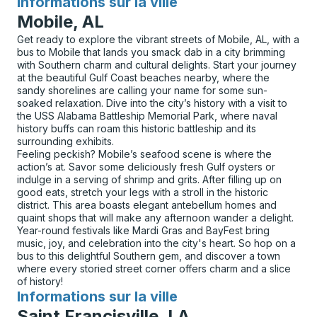
Informations sur la ville
pour
Mobile, AL
Get ready to explore the vibrant streets of Mobile, AL, with a
bus to Mobile that lands you smack dab in a city brimming
with Southern charm and cultural delights. Start your journey
at the beautiful Gulf Coast beaches nearby, where the
sandy shorelines are calling your name for some sun-
soaked relaxation. Dive into the city’s history with a visit to
the USS Alabama Battleship Memorial Park, where naval
history buffs can roam this historic battleship and its
surrounding exhibits.
Feeling peckish? Mobile’s seafood scene is where the
action’s at. Savor some deliciously fresh Gulf oysters or
indulge in a serving of shrimp and grits. After filling up on
good eats, stretch your legs with a stroll in the historic
district. This area boasts elegant antebellum homes and
quaint shops that will make any afternoon wander a delight.
Year-round festivals like Mardi Gras and BayFest bring
music, joy, and celebration into the city's heart. So hop on a
bus to this delightful Southern gem, and discover a town
where every storied street corner offers charm and a slice
of history!
Informations sur la ville
pour
Saint Francisville, LA