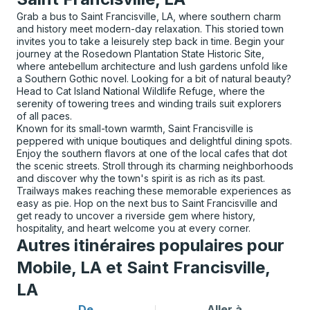
Grab a bus to Saint Francisville, LA, where southern charm
and history meet modern-day relaxation. This storied town
invites you to take a leisurely step back in time. Begin your
journey at the Rosedown Plantation State Historic Site,
where antebellum architecture and lush gardens unfold like
a Southern Gothic novel. Looking for a bit of natural beauty?
Head to Cat Island National Wildlife Refuge, where the
serenity of towering trees and winding trails suit explorers
of all paces.
Known for its small-town warmth, Saint Francisville is
peppered with unique boutiques and delightful dining spots.
Enjoy the southern flavors at one of the local cafes that dot
the scenic streets. Stroll through its charming neighborhoods
and discover why the town's spirit is as rich as its past.
Trailways makes reaching these memorable experiences as
easy as pie. Hop on the next bus to Saint Francisville and
get ready to uncover a riverside gem where history,
hospitality, and heart welcome you at every corner.
Autres itinéraires populaires pour
Mobile, LA et Saint Francisville,
LA
De
Aller à