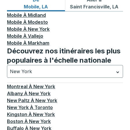
Itinéraires de bus depuis Mobile, LA
Itinéraires de bus vers Saint
Mobile, LA
Saint Francisville, LA
Mobile
À
Midland
Mobile
À
Modesto
Mobile
À
New York
Mobile
À
Vallejo
Mobile
À
Markham
Découvrez nos itinéraires les plus
populaires à l'échelle nationale
New York
Actuellement sélectionné: New York.
La sélection est a
Montreal
À
New York
Albany
À
New York
New Paltz
À
New York
New York
À
Toronto
Kingston
À
New York
Boston
À
New York
Buffalo
À
New York