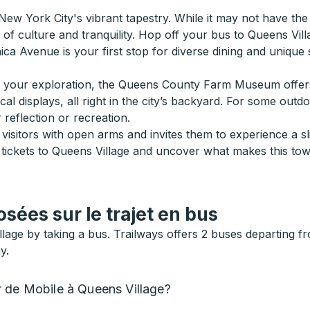
ew York City's vibrant tapestry. While it may not have th
x of culture and tranquility. Hop off your bus to Queens Vi
ca Avenue is your first stop for diverse dining and unique
de your exploration, the Queens County Farm Museum offers 
cal displays, all right in the city’s backyard. For some outd
reflection or recreation.
isitors with open arms and invites them to experience a s
bus tickets to Queens Village and uncover what makes this to
ées sur le trajet en bus
llage by taking a bus. Trailways offers 2 buses departing 
y.
r de Mobile à Queens Village?