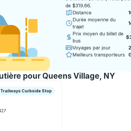
de $319.66.
Distance
1
Durée moyenne du
1
1
trajet
Prix moyen du billet de
$
bus
Voyages par jour
Meilleurs transporteurs
G
outière pour Queens Village, NY
es ou la touche Tab pour en savoir plus sur cette gare rout
urbside Stop
Trailways Curbside Stop
427
 Curbside Stop