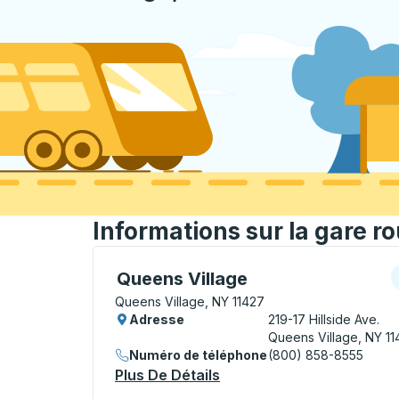
Informations sur la gare r
Curbside Stop, utilisez les touches fléché
C
Queens Village
Queens Village, NY 11427
Adresse
219-17 Hillside Ave.
Queens Village, NY 11
Numéro de téléphone
(800) 858-8555
Plus De Détails
À Propos Queens Village