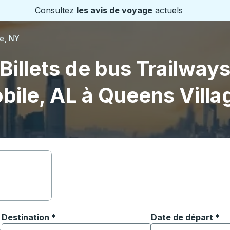
Consultez
les avis de voyage
actuels
e, NY
Billets de bus Trailway
bile, AL à Queens Villa
Destination
*
Date de départ
Tapez la date au fo
*
ouvrir les options de localisation, puis utilisez les touches
Commencez à saisir la ville de destination pour ouvrir les o