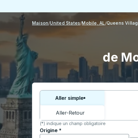
Maison
United States
Mobile, AL
Queens Villag
de Mo
Choisissez un sens ou un aller-retour:
Aller simple
Aller-Retour
(*) indique un champ obligatoire
Origine
*
Commencez à saisir la ville d'origine pour 