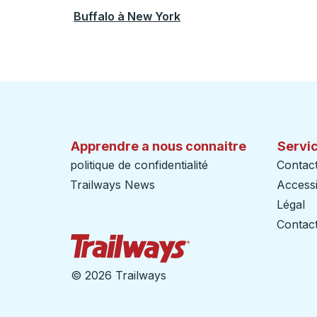
Buffalo
à
New York
Apprendre a nous connaitre
Servic
politique de confidentialité
Contac
Trailways News
Accessib
Légal
Contact
Page d'accueil des sent
©
2026 Trailways