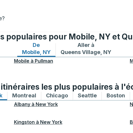
e?
es populaires pour Mobile, NY et Q
De
Aller à
Itinéraires de bus depuis Mobile, NY
Itinéraires de bus vers Que
Mobile, NY
Queens Village, NY
Mobile
à
Pullman
M
tinéraires les plus populaires à l'é
k
Itinéraires de bus vers et depuis New York
Montreal
Itinéraires de bus vers et depuis Mon
Chicago
Itinéraires de bus vers 
Seattle
Itinéraires de
Boston
Iti
Albany
à
New York
N
Kingston
à
New York
B