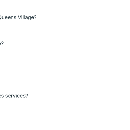
Queens Village?
e?
es services?