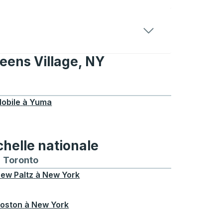
ueens Village, NY
ens Village, NY
obile
à
Yuma
chelle nationale
treal
et depuis Chicago
 bus vers et depuis Seattle
néraires de bus vers et depuis Boston
Toronto
Itinéraires de bus vers et depuis Toronto
ew Paltz
à
New York
oston
à
New York