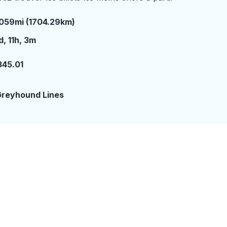
059mi (1704.29km)
 jour 11 heures 3 minutes
d, 11h, 3m
345.01
2
reyhound Lines
ière