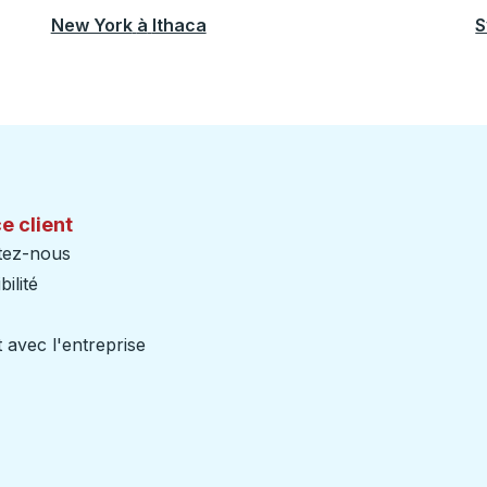
New York
à
Ithaca
S
e client
tez-nous
ilité
 avec l'entreprise
iers