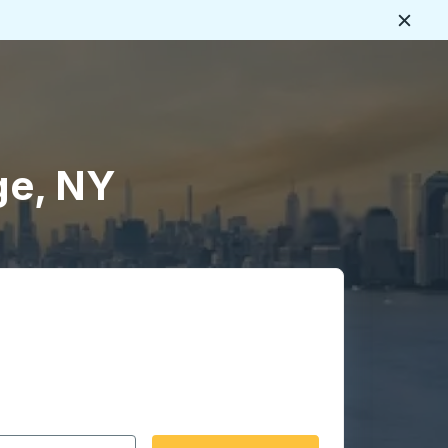
Ferme
s
ge, NY
rmat date Barre oblique du mois à 2 chiffres Barre obliqu
 fléchées pour accéder à la ville d'origine souhaitée, puis a
ptions de localisation, puis utilisez les touches fléchées po