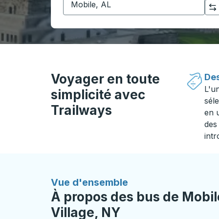
Cliquez pour changer vos sélections d'origine et de destination
Voyager en toute
Des
L'u
simplicité avec
séle
Trailways
en 
des 
intr
Vue d'ensemble
À propos des bus de Mobil
Village, NY