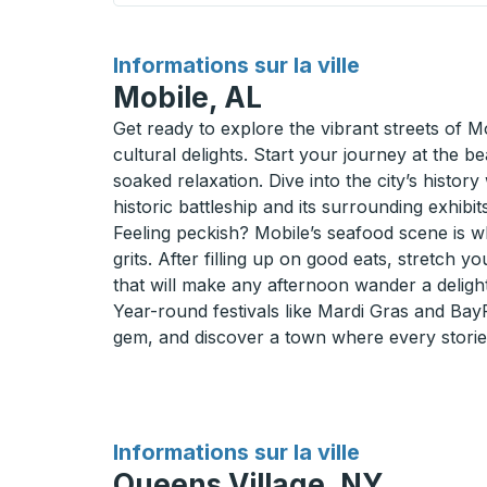
pour
Informations sur la ville
Mobile, AL
Get ready to explore the vibrant streets of 
cultural delights. Start your journey at the
soaked relaxation. Dive into the city’s histo
historic battleship and its surrounding exhibits
Feeling peckish? Mobile’s seafood scene is wh
grits. After filling up on good eats, stretch y
that will make any afternoon wander a delight
Year-round festivals like Mardi Gras and BayFe
gem, and discover a town where every storied
pour
Informations sur la ville
Queens Village, NY