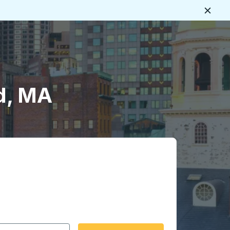
Ferme
s
d, MA
rmat date Barre oblique du mois à 2 chiffres Barre obliqu
 fléchées pour accéder à la ville d'origine souhaitée, puis a
ptions de localisation, puis utilisez les touches fléchées po