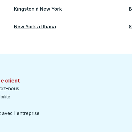
Kingston
à
New York
B
New York
à
Ithaca
S
e client
tez-nous
ilité
 avec l'entreprise
iers