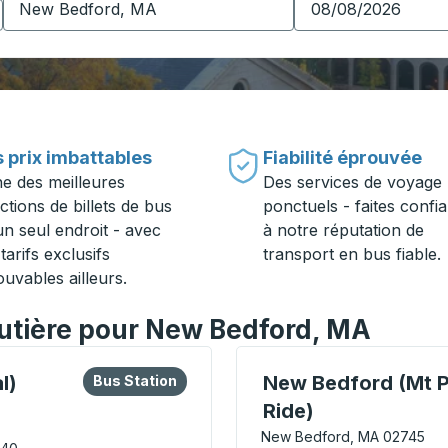
 prix imbattables
Fiabilité éprouvée
ne des meilleures
Des services de voyage
ctions de billets de bus
ponctuels - faites confi
un seul endroit - avec
à notre réputation de
tarifs exclusifs
transport en bus fiable.
ouvables ailleurs.
routière pour New Bedford, MA
 ou la touche Tab pour en savoir plus sur cette gare routièr
Bus Station
Curbside Stop, utilisez 
l)
New Bedford (Mt P
Bus Station
Ride)
New Bedford, MA 02745