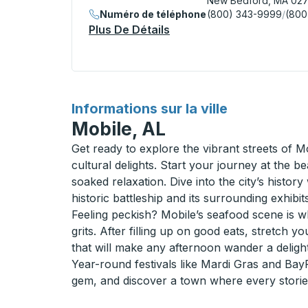
New Bedford, MA 02
Numéro de téléphone
(800) 343-9999
/
(800
Plus De Détails
À Propos New Bedford (S
pour
Informations sur la ville
Mobile, AL
Get ready to explore the vibrant streets of 
cultural delights. Start your journey at the
soaked relaxation. Dive into the city’s histo
historic battleship and its surrounding exhibits
Feeling peckish? Mobile’s seafood scene is wh
grits. After filling up on good eats, stretch y
that will make any afternoon wander a delight
Year-round festivals like Mardi Gras and BayFe
gem, and discover a town where every storied