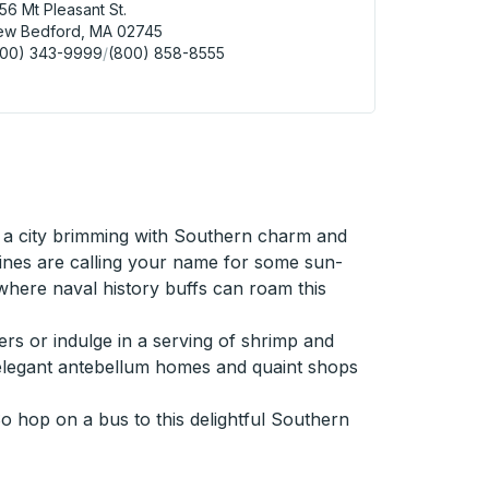
56 Mt Pleasant St.
ew Bedford, MA 02745
800) 343-9999
/
(800) 858-8555
 New Bedford (Mt Pleasant Park & Ride) Curbside Stop
in a city brimming with Southern charm and
lines are calling your name for some sun-
 where naval history buffs can roam this
ers or indulge in a serving of shrimp and
asts elegant antebellum homes and quaint shops
So hop on a bus to this delightful Southern