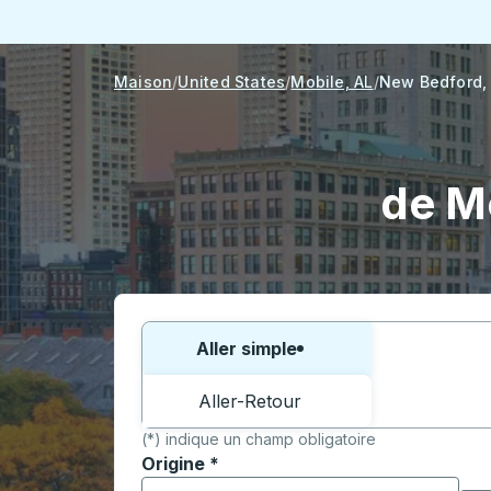
Maison
United States
Mobile, AL
New Bedford,
de M
Choisissez un sens ou un aller-retour:
Aller simple
Aller-Retour
(*) indique un champ obligatoire
Origine
*
Commencez à saisir la ville d'origine pour 