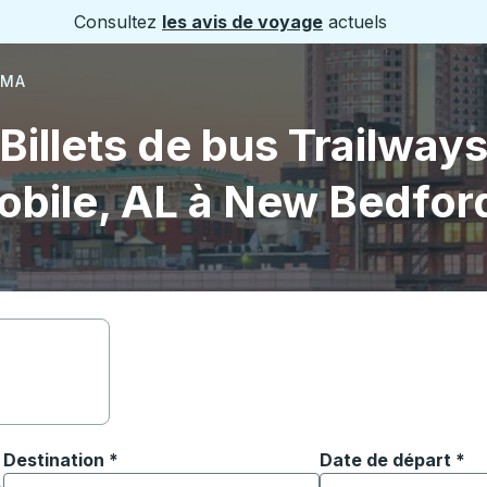
Consultez
les avis de voyage
actuels
 MA
Billets de bus Trailway
obile, AL à New Bedfor
Destination
*
Date de départ
Tapez la date au fo
*
ouvrir les options de localisation, puis utilisez les touches
Commencez à saisir la ville de destination pour ouvrir les o