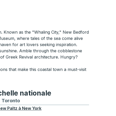
em. Known as the "Whaling City," New Bedford
 Museum, where tales of the sea come alive
aven for art lovers seeking inspiration.
he sunshine. Amble through the cobblestone
le of Greek Revival architecture. Hungry?
ons that make this coastal town a must-visit
chelle nationale
treal
et depuis Chicago
 bus vers et depuis Seattle
néraires de bus vers et depuis Boston
Toronto
Itinéraires de bus vers et depuis Toronto
ew Paltz
à
New York