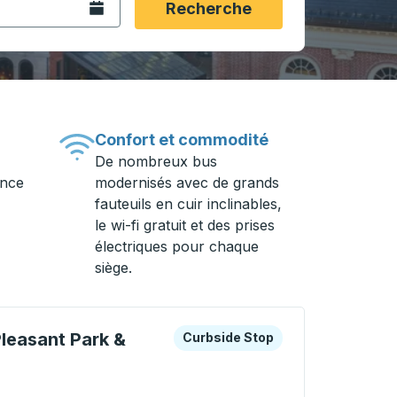
Ouvrez le calendrier.
Recherche
Confort et commodité
De nombreux bus
ance
modernisés avec de grands
fauteuils en cuir inclinables,
le wi-fi gratuit et des prises
électriques pour chaque
siège.
e
les touches fléchées ou la touche Tab pour en savoir plus s
Curbside Stop
leasant Park &
Curbside Stop