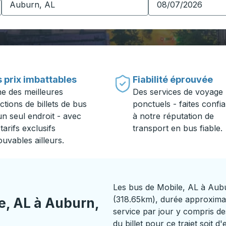
 prix imbattables
Fiabilité éprouvée
ne des meilleures
Des services de voyage
ctions de billets de bus
ponctuels - faites confi
un seul endroit - avec
à notre réputation de
tarifs exclusifs
transport en bus fiable.
ouvables ailleurs.
Les bus de Mobile, AL à Aub
(318.65km), durée approximat
e, AL à Auburn,
service par jour y compris des
du billet pour ce trajet soit 