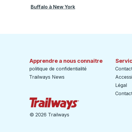
Buffalo
à
New York
Apprendre a nous connaitre
Servic
politique de confidentialité
Contac
Trailways News
Accessib
Légal
Contact
Page d'accueil des sent
©
2026 Trailways