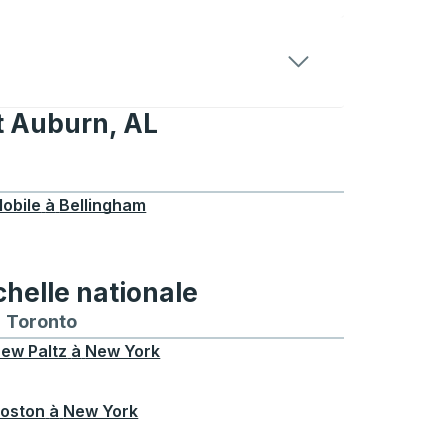
et Auburn, AL
 Auburn, AL
obile
à
Bellingham
chelle nationale
treal
et depuis Chicago
 bus vers et depuis Seattle
néraires de bus vers et depuis Boston
Toronto
Itinéraires de bus vers et depuis Toronto
ew Paltz
à
New York
oston
à
New York