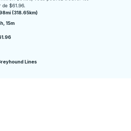
r de $61.96.
98mi (318.65km)
 heures 15 minutes
h, 15m
61.96
reyhound Lines
ière