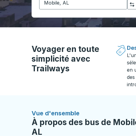
Cliquez pour changer vos sélections d'origine et de destination
Voyager en toute
Des
L'u
simplicité avec
séle
Trailways
en 
des 
intr
Vue d'ensemble
À propos des bus de Mobil
AL