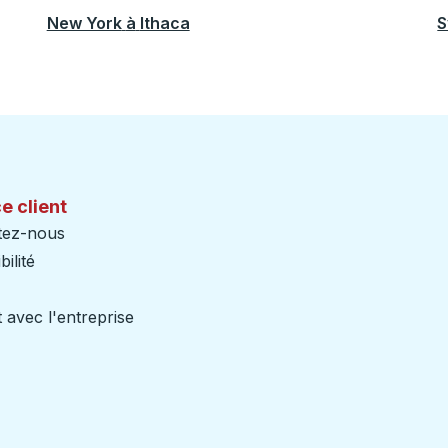
New York
à
Ithaca
S
e client
tez-nous
ilité
 avec l'entreprise
iers