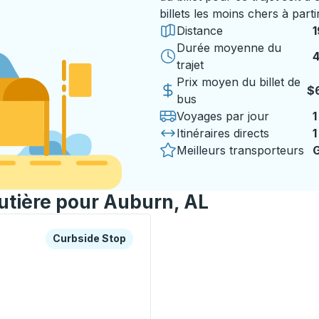
billets les moins chers à parti
Distance
1
Durée moyenne du
4
4
trajet
Prix moyen du billet de
$
bus
Voyages par jour
1
Itinéraires directs
1
Meilleurs transporteurs
G
outière pour Auburn, AL
es ou la touche Tab pour en savoir plus sur cette gare rout
Curbside Stop
Curbside Stop
e Stop