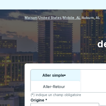
Maison
United States
Mobile, AL
Auburn, AL
d
Choisissez un sens ou un aller-retour:
Aller simple
Aller-Retour
(*) indique un champ obligatoire
Origine
*
Commencez à saisir la ville d'origine pour 