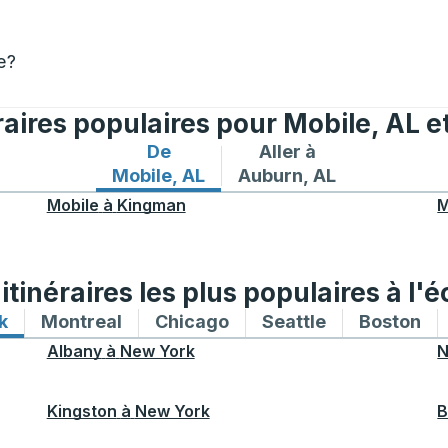
e?
raires populaires pour Mobile, AL 
De
Aller à
Itinéraires de bus depuis Mobile, AL
Itinéraires de bus vers
Mobile, AL
Auburn, AL
Mobile
à
Kingman
M
tinéraires les plus populaires à l'é
k
Itinéraires de bus vers et depuis New York
Montreal
Itinéraires de bus vers et depuis Mon
Chicago
Itinéraires de bus vers 
Seattle
Itinéraires de
Boston
Iti
Albany
à
New York
N
Kingston
à
New York
B