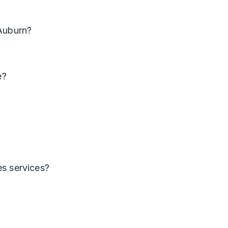
 Auburn?
e?
es services?