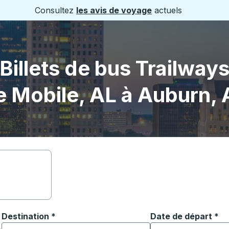
Consultez
les avis de voyage
actuels
Billets de bus Trailway
e Mobile, AL à Auburn, 
Destination
*
Date de départ
Tapez la date au fo
*
ouvrir les options de localisation, puis utilisez les touches
Commencez à saisir la ville de destination pour ouvrir les o