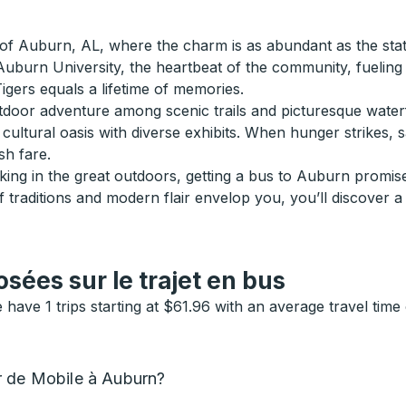
of Auburn, AL, where the charm is as abundant as the statel
 Auburn University, the heartbeat of the community, fuelin
igers equals a lifetime of memories.
or adventure among scenic trails and picturesque waterfalls
cultural oasis with diverse exhibits. When hunger strikes, 
sh fare.
ng in the great outdoors, getting a bus to Auburn promises
 traditions and modern flair envelop you, you’ll discover a 
ées sur le trajet en bus
ave 1 trips starting at $61.96 with an average travel tim
r de Mobile à Auburn?