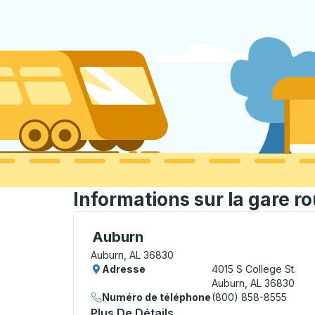
Informations sur la gare r
Curbside Stop, utilisez les touches fléché
Auburn
Auburn, AL 36830
Adresse
4015 S College St.
Auburn, AL 36830
Numéro de téléphone
(800) 858-8555
Plus De Détails
À Propos Auburn Curbsid