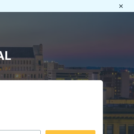
Ferme
s
AL
rmat date Barre oblique du mois à 2 chiffres Barre obliqu
 fléchées pour accéder à la ville d'origine souhaitée, puis a
ptions de localisation, puis utilisez les touches fléchées po