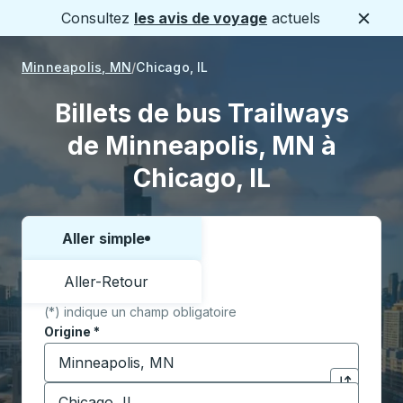
Consultez
les avis de voyage
actuels
Ferme
Minneapolis, MN
Chicago, IL
Billets de bus Trailways
de Minneapolis, MN à
Chicago, IL
Aller simple
Choisissez un sens ou un aller-retour:
Aller-Retour
(*) indique un champ obligatoire
Origine
*
Commencez à saisir la ville d'origine pour ouvrir les 
Destination
*
Cliquez pou