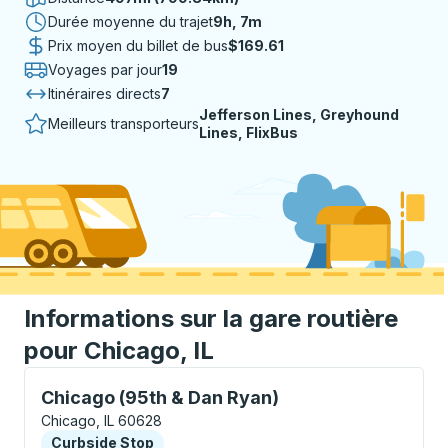
Durée moyenne du trajet
9 heures 7 minutes
9h, 7m
Prix moyen du billet de bus
$169.61
Voyages par jour
19
Itinéraires directs
7
Jefferson Lines, Greyhound
Meilleurs transporteurs
Lines, FlixBus
Informations sur la gare routière
pour Chicago, IL
Curbside Stop, utilisez les touches fléchées ou la to
Chicago (95th & Dan Ryan)
Chicago, IL 60628
Curbside Stop
Curbside Stop