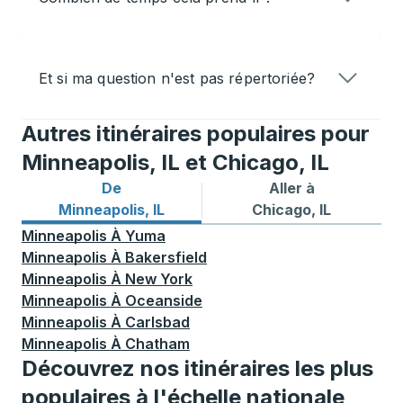
Et si ma question n'est pas répertoriée?
Autres itinéraires populaires pour
Minneapolis, IL et Chicago, IL
De
Aller à
Itinéraires de bus depuis Minneapolis, IL
Itinéraires de bus vers Chic
Minneapolis, IL
Chicago, IL
Minneapolis
À
Yuma
Minneapolis
À
Bakersfield
Minneapolis
À
New York
Minneapolis
À
Oceanside
Minneapolis
À
Carlsbad
Minneapolis
À
Chatham
Découvrez nos itinéraires les plus
populaires à l'échelle nationale