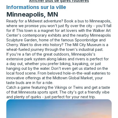
Afficher plus de gares routières
Informations sur la ville
pour
Minneapolis, MN
Ready for a Midwest adventure? Book a bus to Minneapolis,
where we promise you won't just fly over the city - you'll fall
for it! This town is a magnet for art lovers with the Walker Art
Center's contemporary exhibits and the nearby Minneapolis
Sculpture Garden, home of the famous Spoonbridge and
Cherry. Want to dive into history? The Mill City Museum is a
wheat-fueled journey through the town's industrial past.
If you're a fan of the great outdoors, Minneapolis's
extensive park system along lakes and rivers is perfect for
a day out, whether you prefer biking, kayaking, or just
hanging out by the water. Don't even get us started on the
local food scene. From beloved hole-in-the-wall eateries to
innovative offerings at the Midtown Global Market, your
taste buds are in for a ride.
Catch a game featuring the Vikings or Twins and get a taste
of that Minnesota sports spirit. The city's got a friendly vibe
and plenty of quirks - just perfect for your next trip.