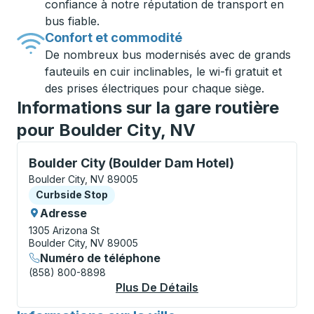
confiance à notre réputation de transport en
bus fiable.
Confort et commodité
De nombreux bus modernisés avec de grands
fauteuils en cuir inclinables, le wi-fi gratuit et
des prises électriques pour chaque siège.
Informations sur la gare routière
pour Boulder City, NV
Curbside Stop, utilisez les touches fléchées ou la to
Boulder City (Boulder Dam Hotel)
Boulder City, NV 89005
Curbside Stop
Curbside Stop
Adresse
1305 Arizona St
Boulder City, NV 89005
Numéro de téléphone
(858) 800-8898
Plus De Détails
À Propos Boulder Cit