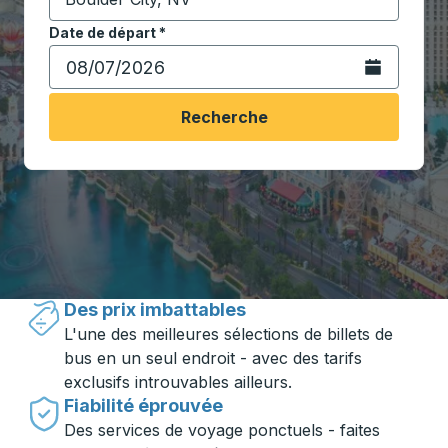
Commencez à saisir la ville de destination pour ouvrir
Date de départ
Tapez la date au format date Barre oblique du mois à 2 c
*
Ouvrez le calen
Recherche
Voyager en toute simplicité avec
Trailways
Des prix imbattables
L'une des meilleures sélections de billets de
bus en un seul endroit - avec des tarifs
exclusifs introuvables ailleurs.
Fiabilité éprouvée
Des services de voyage ponctuels - faites