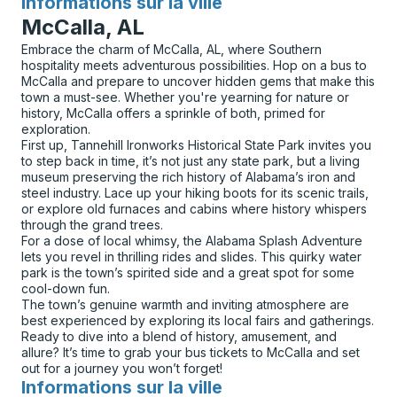
Informations sur la ville
pour
McCalla, AL
Embrace the charm of McCalla, AL, where Southern
hospitality meets adventurous possibilities. Hop on a bus to
McCalla and prepare to uncover hidden gems that make this
town a must-see. Whether you're yearning for nature or
history, McCalla offers a sprinkle of both, primed for
exploration.
First up, Tannehill Ironworks Historical State Park invites you
to step back in time, it’s not just any state park, but a living
museum preserving the rich history of Alabama’s iron and
steel industry. Lace up your hiking boots for its scenic trails,
or explore old furnaces and cabins where history whispers
through the grand trees.
For a dose of local whimsy, the Alabama Splash Adventure
lets you revel in thrilling rides and slides. This quirky water
park is the town’s spirited side and a great spot for some
cool-down fun.
The town’s genuine warmth and inviting atmosphere are
best experienced by exploring its local fairs and gatherings.
Ready to dive into a blend of history, amusement, and
allure? It’s time to grab your bus tickets to McCalla and set
out for a journey you won’t forget!
Informations sur la ville
pour