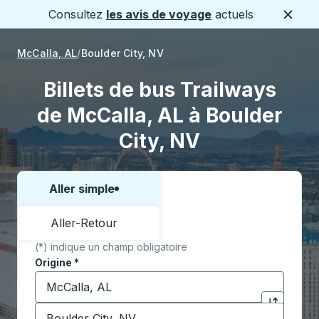
Consultez
les avis de voyage
actuels
Ferme
McCalla, AL
Boulder City, NV
Billets de bus Trailways
de McCalla, AL à Boulder
City, NV
Aller simple
Choisissez un sens ou un aller-retour:
Aller-Retour
(*) indique un champ obligatoire
Origine
*
Commencez à saisir la ville d'origine pour ouvrir les 
Destination
*
Cliquez pou