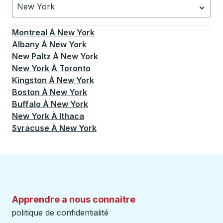
New York
Actuellement sélectionné: New York.
La sélection est a
Montreal
À
New York
Albany
À
New York
New Paltz
À
New York
New York
À
Toronto
Kingston
À
New York
Boston
À
New York
Buffalo
À
New York
New York
À
Ithaca
Syracuse
À
New York
Apprendre a nous connaitre
politique de confidentialité