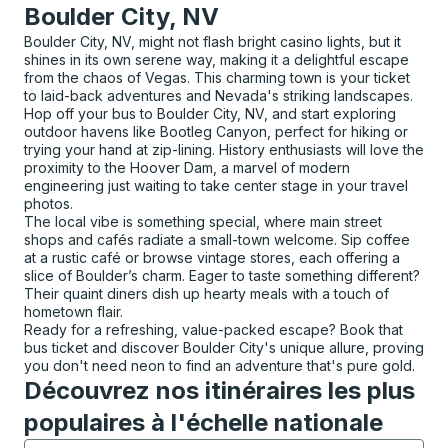
Boulder City, NV
Boulder City, NV, might not flash bright casino lights, but it
shines in its own serene way, making it a delightful escape
from the chaos of Vegas. This charming town is your ticket
to laid-back adventures and Nevada's striking landscapes.
Hop off your bus to Boulder City, NV, and start exploring
outdoor havens like Bootleg Canyon, perfect for hiking or
trying your hand at zip-lining. History enthusiasts will love the
proximity to the Hoover Dam, a marvel of modern
engineering just waiting to take center stage in your travel
photos.
The local vibe is something special, where main street
shops and cafés radiate a small-town welcome. Sip coffee
at a rustic café or browse vintage stores, each offering a
slice of Boulder’s charm. Eager to taste something different?
Their quaint diners dish up hearty meals with a touch of
hometown flair.
Ready for a refreshing, value-packed escape? Book that
bus ticket and discover Boulder City's unique allure, proving
you don't need neon to find an adventure that's pure gold.
Découvrez nos itinéraires les plus
populaires à l'échelle nationale