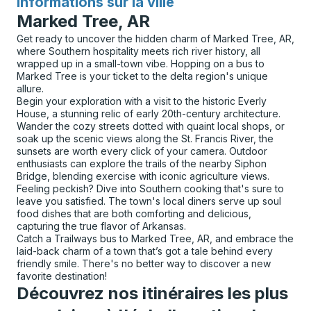
Informations sur la ville
pour
Marked Tree, AR
Get ready to uncover the hidden charm of Marked Tree, AR,
where Southern hospitality meets rich river history, all
wrapped up in a small-town vibe. Hopping on a bus to
Marked Tree is your ticket to the delta region's unique
allure.
Begin your exploration with a visit to the historic Everly
House, a stunning relic of early 20th-century architecture.
Wander the cozy streets dotted with quaint local shops, or
soak up the scenic views along the St. Francis River, the
sunsets are worth every click of your camera. Outdoor
enthusiasts can explore the trails of the nearby Siphon
Bridge, blending exercise with iconic agriculture views.
Feeling peckish? Dive into Southern cooking that's sure to
leave you satisfied. The town's local diners serve up soul
food dishes that are both comforting and delicious,
capturing the true flavor of Arkansas.
Catch a Trailways bus to Marked Tree, AR, and embrace the
laid-back charm of a town that’s got a tale behind every
friendly smile. There's no better way to discover a new
favorite destination!
Découvrez nos itinéraires les plus