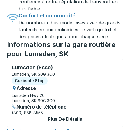
confiance à notre réputation de transport en
bus fiable.
Confort et commodité
De nombreux bus modernisés avec de grands
fauteuils en cuir inclinables, le wi-fi gratuit et
des prises électriques pour chaque siège.
Informations sur la gare routière
pour Lumsden, SK
Curbside Stop, utilisez les touches fléchées ou la to
Lumsden (Esso)
Lumsden, SK S0G 3C0
Curbside Stop
Curbside Stop
Adresse
Lumsden Hwy 20
Lumsden, SK S0G 3C0
Numéro de téléphone
(800) 858-8555
Plus De Détails
À Propos Lumsden (E