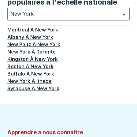
populaires à l'échelle nationale
New York
Actuellement sélectionné: New York.
La sélection est a
Montreal
À
New York
Albany
À
New York
New Paltz
À
New York
New York
À
Toronto
Kingston
À
New York
Boston
À
New York
Buffalo
À
New York
New York
À
Ithaca
Syracuse
À
New York
Apprendre a nous connaitre