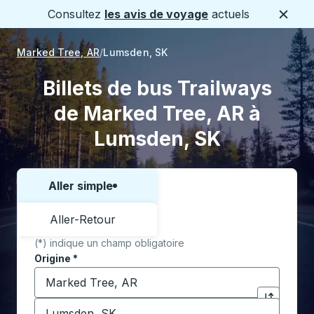
Consultez
les avis de voyage
actuels
Ferme
Marked Tree, AR
Lumsden, SK
Billets de bus Trailways
de Marked Tree, AR à
Lumsden, SK
Aller simple
Choisissez un sens ou un aller-retour:
Aller-Retour
(*) indique un champ obligatoire
Origine
*
Commencez à saisir la ville d'origine pour ouvrir les 
Destination
*
Cliquez pou