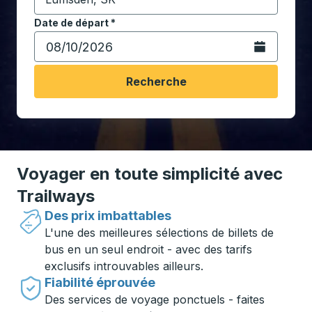
Commencez à saisir la ville de destination pour ouvrir
Date de départ
Tapez la date au format date Barre oblique du mois à 2 c
*
Ouvrez le calen
Recherche
Voyager en toute simplicité avec
Trailways
Des prix imbattables
L'une des meilleures sélections de billets de
bus en un seul endroit - avec des tarifs
exclusifs introuvables ailleurs.
Fiabilité éprouvée
Des services de voyage ponctuels - faites