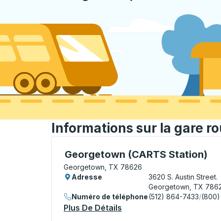
Informations sur la gare r
Bus Station, utilisez les touches fléchées
Georgetown (CARTS Station)
Georgetown, TX 78626
Adresse
3620 S. Austin Street.
Georgetown, TX 786
Numéro de téléphone
(512) 864-7433
/
(800)
Plus De Détails
À Propos Georgetown (CA