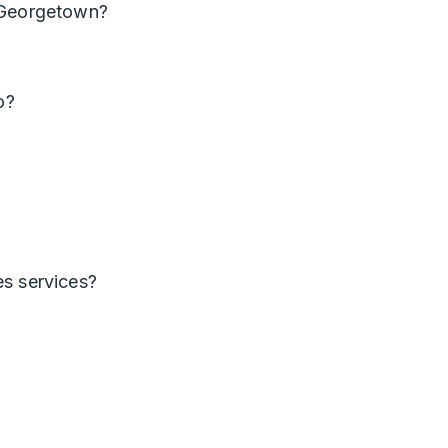
 Georgetown?
o?
es services?