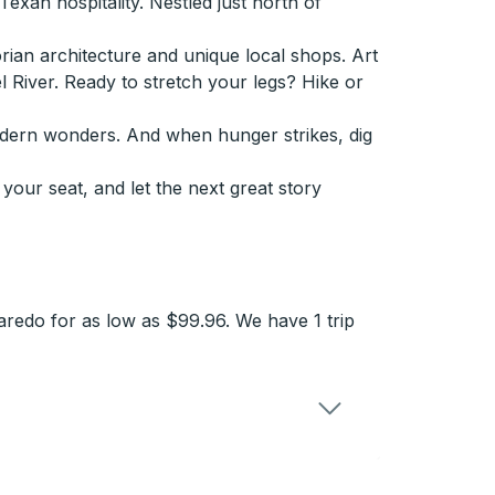
an hospitality. Nestled just north of
orian architecture and unique local shops. Art
l River. Ready to stretch your legs? Hike or
modern wonders. And when hunger strikes, dig
your seat, and let the next great story
redo for as low as $99.96. We have 1 trip