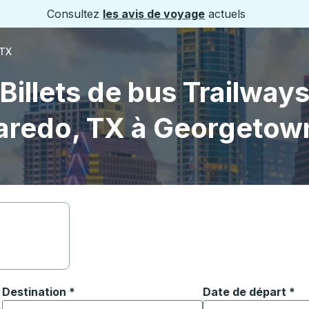
Consultez
les avis de voyage
actuels
 TX
Billets de bus Trailway
aredo, TX à Georgetow
Destination
*
Date de départ
Tapez la date au fo
*
ouvrir les options de localisation, puis utilisez les touches
Commencez à saisir la ville de destination pour ouvrir les o