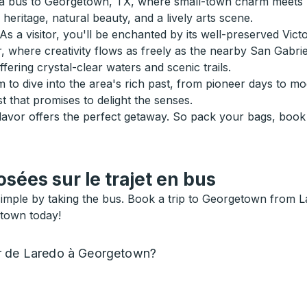
 bus to Georgetown, TX, where small-town charm meets Tex
heritage, natural beauty, and a lively arts scene.
s a visitor, you'll be enchanted by its well-preserved Vict
 where creativity flows as freely as the nearby San Gabrie
ering crystal-clear waters and scenic trails.
 to dive into the area's rich past, from pioneer days to 
t that promises to delight the senses.
lavor offers the perfect getaway. So pack your bags, book 
ées sur le trajet en bus
mple by taking the bus. Book a trip to Georgetown from La
etown today!
er de Laredo à Georgetown?