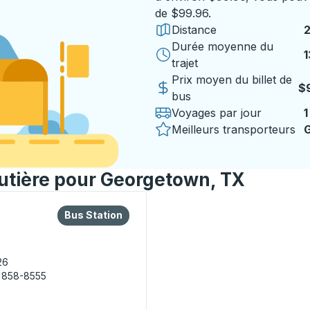
de $99.96.
Distance
2
Durée moyenne du
1
1
trajet
Prix moyen du billet de
$
bus
Voyages par jour
1
Meilleurs transporteurs
G
outière pour Georgetown, TX
 ou la touche Tab pour en savoir plus sur cette gare routièr
Bus Station
Bus Station
26
 858-8555
RTS Station) Bus Station