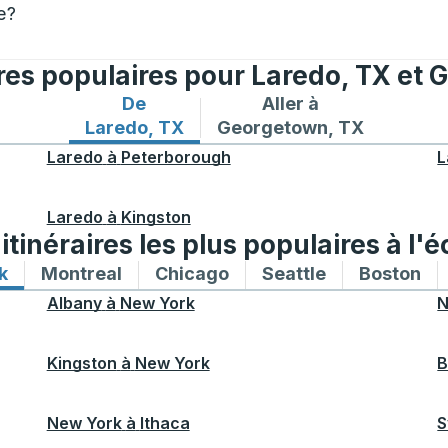
e?
ires populaires pour Laredo, TX et
De
Aller à
Itinéraires de bus depuis Laredo, TX
Itinéraires de bus vers G
Laredo, TX
Georgetown, TX
Laredo
à
Peterborough
L
Laredo
à
Kingston
tinéraires les plus populaires à l'é
k
Itinéraires de bus vers et depuis New York
Montreal
Itinéraires de bus vers et depuis Mon
Chicago
Itinéraires de bus vers 
Seattle
Itinéraires de
Boston
Iti
Albany
à
New York
N
Kingston
à
New York
B
New York
à
Ithaca
S