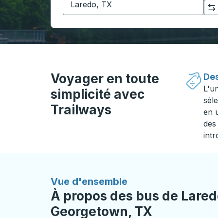
Cliquez pour changer vos sélections d'origine et de destination
Voyager en toute
Des
L'u
simplicité avec
séle
Trailways
en 
des 
intr
Vue d'ensemble
À propos des bus de Lared
Georgetown, TX