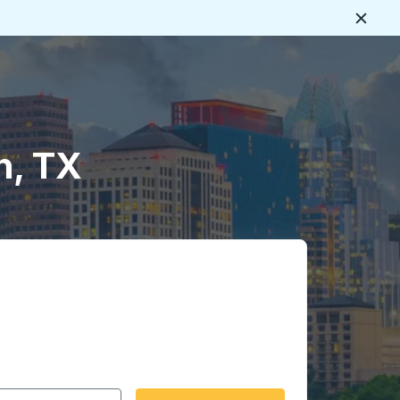
Ferme
s
n, TX
rmat date Barre oblique du mois à 2 chiffres Barre obliqu
 fléchées pour accéder à la ville d'origine souhaitée, puis a
ptions de localisation, puis utilisez les touches fléchées po