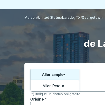
Maison
United States
Laredo, TX
Georgetown,
de L
Choisissez un sens ou un aller-retour:
Aller simple
Aller-Retour
(*) indique un champ obligatoire
Origine
*
Commencez à saisir la ville d'origine pour 