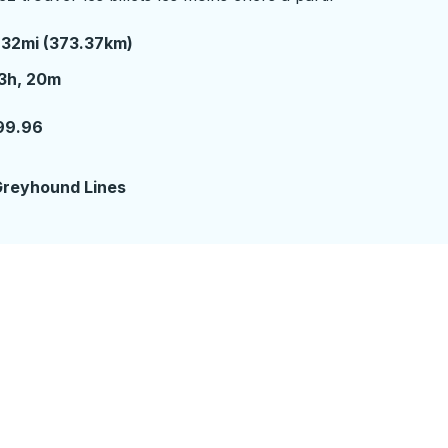
32mi (373.37km)
3 heures 20 minutes
3h, 20m
99.96
reyhound Lines
e