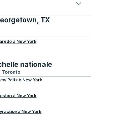
 Georgetown, TX
eorgetown, TX
aredo
à
New York
chelle nationale
treal
et depuis Chicago
 bus vers et depuis Seattle
néraires de bus vers et depuis Boston
Toronto
Itinéraires de bus vers et depuis Toronto
ew Paltz
à
New York
oston
à
New York
yracuse
à
New York