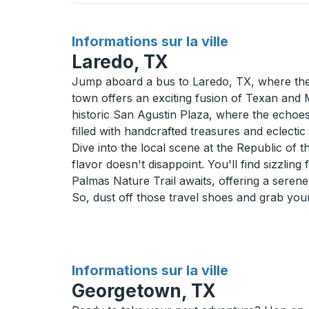
pour
Informations sur la ville
Laredo, TX
Jump aboard a bus to Laredo, TX, where the w
town offers an exciting fusion of Texan and 
historic San Agustin Plaza, where the echoes 
filled with handcrafted treasures and eclectic 
Dive into the local scene at the Republic of 
flavor doesn't disappoint. You'll find sizzlin
Palmas Nature Trail awaits, offering a seren
So, dust off those travel shoes and grab you
pour
Informations sur la ville
Georgetown, TX