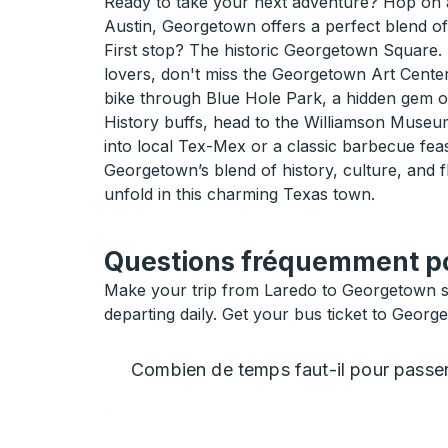
Ready to take your next adventure? Hop on a
Austin, Georgetown offers a perfect blend of 
First stop? The historic Georgetown Square. A
lovers, don't miss the Georgetown Art Center,
bike through Blue Hole Park, a hidden gem off
History buffs, head to the Williamson Museum
into local Tex-Mex or a classic barbecue feas
Georgetown’s blend of history, culture, and f
unfold in this charming Texas town.
Questions fréquemment pos
Make your trip from Laredo to Georgetown si
departing daily. Get your bus ticket to Georg
Combien de temps faut-il pour pass