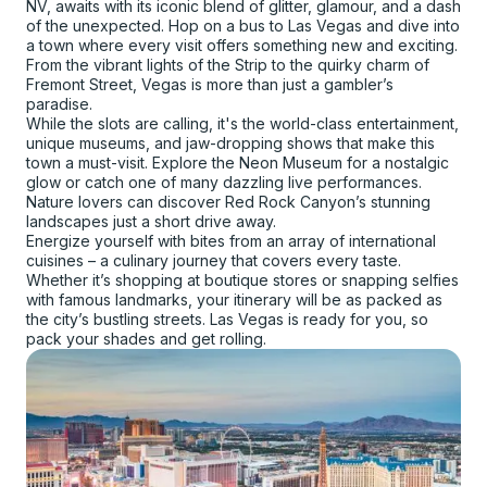
NV, awaits with its iconic blend of glitter, glamour, and a dash
of the unexpected. Hop on a bus to Las Vegas and dive into
a town where every visit offers something new and exciting.
From the vibrant lights of the Strip to the quirky charm of
Fremont Street, Vegas is more than just a gambler’s
paradise.
While the slots are calling, it's the world-class entertainment,
unique museums, and jaw-dropping shows that make this
town a must-visit. Explore the Neon Museum for a nostalgic
glow or catch one of many dazzling live performances.
Nature lovers can discover Red Rock Canyon’s stunning
landscapes just a short drive away.
Energize yourself with bites from an array of international
cuisines – a culinary journey that covers every taste.
Whether it’s shopping at boutique stores or snapping selfies
with famous landmarks, your itinerary will be as packed as
the city’s bustling streets. Las Vegas is ready for you, so
pack your shades and get rolling.