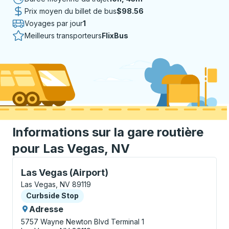
Prix moyen du billet de bus
$98.56
Voyages par jour
1
Meilleurs transporteurs
FlixBus
Informations sur la gare routière
pour Las Vegas, NV
Curbside Stop, utilisez les touches fléchées ou la to
Las Vegas (Airport)
Las Vegas, NV 89119
Curbside Stop
Curbside Stop
Adresse
5757 Wayne Newton Blvd
Terminal 1