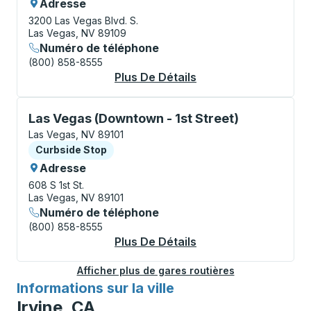
Adresse
3200 Las Vegas Blvd. S.
Las Vegas, NV 89109
Numéro de téléphone
(800) 858-8555
Plus De Détails
À Propos Las Vegas (
Curbside Stop, utilisez les touches fléchées ou la to
Las Vegas (Downtown - 1st Street)
Las Vegas, NV 89101
Curbside Stop
Curbside Stop
Adresse
608 S 1st St.
Las Vegas, NV 89101
Numéro de téléphone
(800) 858-8555
Plus De Détails
À Propos Las Vegas 
Afficher plus de gares routières
Informations sur la ville
pour
Irvine, CA