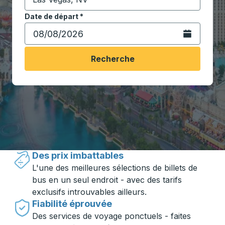
Commencez à saisir la ville de destination pour ouvrir
Date de départ
Tapez la date au format date Barre oblique du mois à 2 c
*
Ouvrez le calen
Recherche
Voyager en toute simplicité avec
Trailways
Des prix imbattables
L'une des meilleures sélections de billets de
bus en un seul endroit - avec des tarifs
exclusifs introuvables ailleurs.
Fiabilité éprouvée
Des services de voyage ponctuels - faites