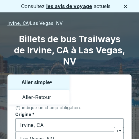
Consultez
les avis de voyage
actuels
Ferme
Irvine, CA
Las Vegas, NV
Billets de bus Trailways
de Irvine, CA à Las Vegas,
NV
Aller simple
Choisissez un sens ou un aller-retour:
Aller-Retour
(*) indique un champ obligatoire
Origine
*
Commencez à saisir la ville d'origine pour ouvrir les 
Destination
*
Cliquez pou