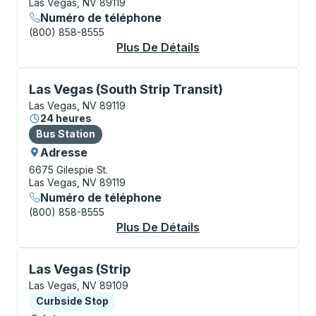
Las Vegas, NV 89119
Numéro de téléphone
(800) 858-8555
Plus De Détails
À Propos Las Vegas (
Bus Station, utilisez les touches fléchées ou la touch
Las Vegas (South Strip Transit)
Las Vegas, NV 89119
24 heures
Bus Station
Bus Station
Adresse
6675 Gilespie St.
Las Vegas, NV 89119
Numéro de téléphone
(800) 858-8555
Plus De Détails
À Propos Las Vegas (
Curbside Stop, utilisez les touches fléchées ou la to
Las Vegas (Strip
Las Vegas, NV 89109
Curbside Stop
Curbside Stop