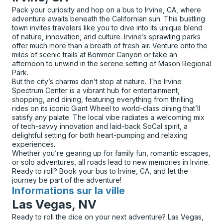
Pack your curiosity and hop on a bus to Irvine, CA, where
adventure awaits beneath the Californian sun. This bustling
town invites travelers like you to dive into its unique blend
of nature, innovation, and culture. Irvine’s sprawling parks
offer much more than a breath of fresh air. Venture onto the
miles of scenic trails at Bommer Canyon or take an
afternoon to unwind in the serene setting of Mason Regional
Park.
But the city’s charms don’t stop at nature. The Irvine
Spectrum Center is a vibrant hub for entertainment,
shopping, and dining, featuring everything from thrilling
rides on its iconic Giant Wheel to world-class dining that’ll
satisfy any palate. The local vibe radiates a welcoming mix
of tech-savvy innovation and laid-back SoCal spirit, a
delightful setting for both heart-pumping and relaxing
experiences.
Whether you’re gearing up for family fun, romantic escapes,
or solo adventures, all roads lead to new memories in Irvine.
Ready to roll? Book your bus to Irvine, CA, and let the
journey be part of the adventure!
Informations sur la ville
pour
Las Vegas, NV
Ready to roll the dice on your next adventure? Las Vegas,