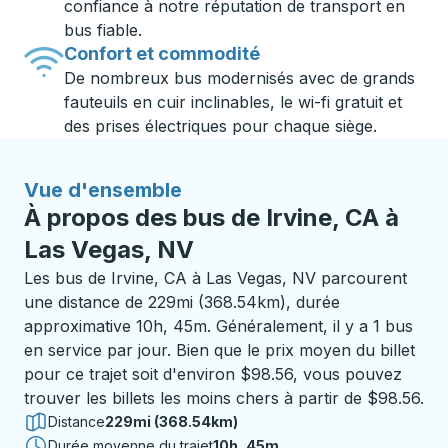
confiance à notre réputation de transport en
bus fiable.
Confort et commodité
De nombreux bus modernisés avec de grands
fauteuils en cuir inclinables, le wi-fi gratuit et
des prises électriques pour chaque siège.
Vue d'ensemble
À propos des bus de Irvine, CA à
Las Vegas, NV
Les bus de Irvine, CA à Las Vegas, NV parcourent
une distance de 229mi (368.54km), durée
approximative 10h, 45m. Généralement, il y a 1 bus
en service par jour. Bien que le prix moyen du billet
pour ce trajet soit d'environ $98.56, vous pouvez
trouver les billets les moins chers à partir de $98.56.
Distance
229mi (368.54km)
Durée moyenne du trajet
10 heures 45 minutes
10h, 45m