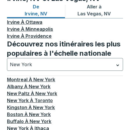
De
Aller à
Itinéraires de bus depuis Irvine, NV
Itinéraires de bus vers Las
Irvine, NV
Las Vegas, NV
Irvine
À
Ottawa
Irvine
À
Minneapolis
Irvine
À
Providence
Découvrez nos itinéraires les plus
populaires à l'échelle nationale
New York
Actuellement sélectionné: New York.
La sélection est a
Montreal
À
New York
Albany
À
New York
New Paltz
À
New York
New York
À
Toronto
Kingston
À
New York
Boston
À
New York
Buffalo
À
New York
New York
À
Ithaca