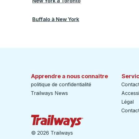
New York
à
Toronto
Buffalo
à
New York
Apprendre a nous connaitre
Servic
politique de confidentialité
Contac
Trailways News
Accessib
Légal
Contact
Page d'accueil des sent
©
2026 Trailways