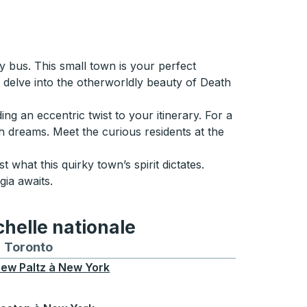
 bus. This small town is your perfect
delve into the otherworldly beauty of Death
g an eccentric twist to your itinerary. For a
sh dreams. Meet the curious residents at the
t what this quirky town’s spirit dictates.
ia awaits.
chelle nationale
treal
et depuis Chicago
 bus vers et depuis Seattle
néraires de bus vers et depuis Boston
Toronto
Itinéraires de bus vers et depuis Toronto
ew Paltz
à
New York