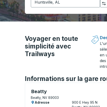
Cliquez pour changer vos sélections d'origine et de destination
Voyager en toute
Des
L'u
simplicité avec
séle
Trailways
en 
des 
intr
Informations sur la gare r
Curbside Stop, utilisez les touches fléché
Beatty
Beatty, NV 89003
Adresse
900 E Hwy 95 N