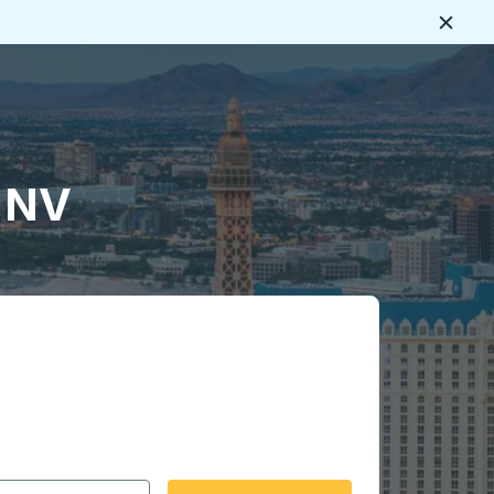
Ferme
s
, NV
rmat date Barre oblique du mois à 2 chiffres Barre obliqu
 fléchées pour accéder à la ville d'origine souhaitée, puis a
ptions de localisation, puis utilisez les touches fléchées po