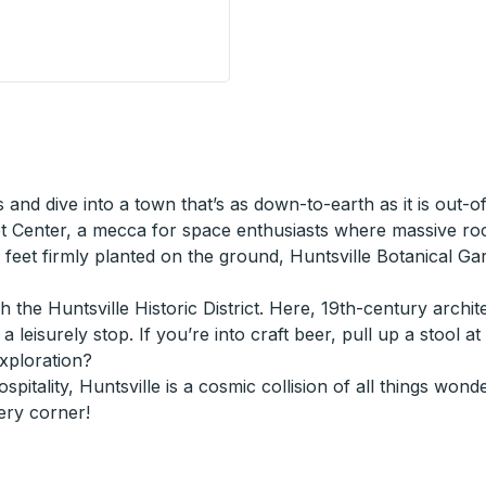
e Stop
s and dive into a town that’s as down-to-earth as it is out-
t Center, a mecca for space enthusiasts where massive rock
th feet firmly planted on the ground, Huntsville Botanical G
 the Huntsville Historic District. Here, 19th-century archi
leisurely stop. If you’re into craft beer, pull up a stool a
exploration?
hospitality, Huntsville is a cosmic collision of all things w
ery corner!