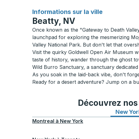
pour
Informations sur la ville
Beatty, NV
Once known as the "Gateway to Death Valley,
launchpad for exploring the mesmerizing Moj
Valley National Park. But don't let that overs
Visit the quirky Goldwell Open Air Museum whe
taste of history, wander through the ghost to
Wild Burro Sanctuary, a sanctuary dedicated 
As you soak in the laid-back vibe, don't forget
Ready for a desert adventure? Jump on a bus
Découvrez nos i
New Yor
Montreal
à
New York