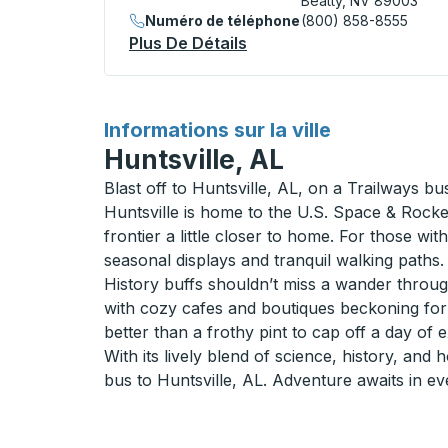
Beatty, NV 89003
Numéro de téléphone
(800) 858-8555
Plus De Détails
À Propos Beatty Curbsid
pour
Informations sur la ville
Huntsville, AL
Blast off to Huntsville, AL, on a Trailways bu
Huntsville is home to the U.S. Space & Rocke
frontier a little closer to home. For those wi
seasonal displays and tranquil walking paths.
History buffs shouldn’t miss a wander through
with cozy cafes and boutiques beckoning for a 
better than a frothy pint to cap off a day of 
With its lively blend of science, history, and 
bus to Huntsville, AL. Adventure awaits in ev