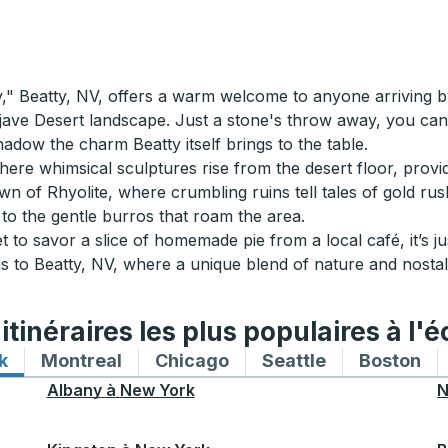
" Beatty, NV, offers a warm welcome to anyone arriving by
ave Desert landscape. Just a stone's throw away, you can 
hadow the charm Beatty itself brings to the table.
re whimsical sculptures rise from the desert floor, providin
wn of Rhyolite, where crumbling ruins tell tales of gold ru
to the gentle burros that roam the area.
 to savor a slice of homemade pie from a local café, it’s jus
 to Beatty, NV, where a unique blend of nature and nostalg
tinéraires les plus populaires à l'é
k
Itinéraires de bus vers et depuis New York
Montreal
Itinéraires de bus vers et depuis Mon
Chicago
Itinéraires de bus vers 
Seattle
Itinéraires de
Boston
Iti
Albany
à
New York
N