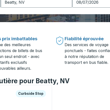
 prix imbattables
Fiabilité éprouvée
ne des meilleures
Des services de voyage
ctions de billets de bus
ponctuels - faites confi
un seul endroit - avec
à notre réputation de
tarifs exclusifs
transport en bus fiable.
ouvables ailleurs.
outière pour Beatty, NV
es ou la touche Tab pour en savoir plus sur cette gare rout
Curbside Stop
Curbside Stop