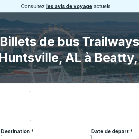
Consultez
les avis de voyage
actuels
Billets de bus Trailway
Huntsville, AL à Beatty
Destination
*
Date de départ
Tapez la date au fo
*
ouvrir les options de localisation, puis utilisez les touches
Commencez à saisir la ville de destination pour ouvrir les o