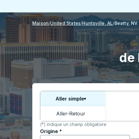
Maison
United States
Huntsville, AL
Beatty, NV
de 
Choisissez un sens ou un aller-retour:
Aller simple
Aller-Retour
(*) indique un champ obligatoire
Origine
*
Commencez à saisir la ville d'origine pour 