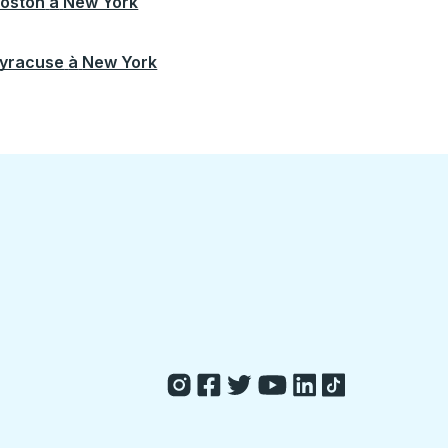
oston
à
New York
yracuse
à
New York