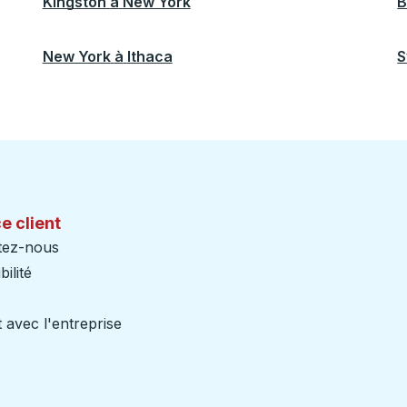
Kingston
à
New York
B
New York
à
Ithaca
S
e client
tez-nous
ilité
 avec l'entreprise
iers