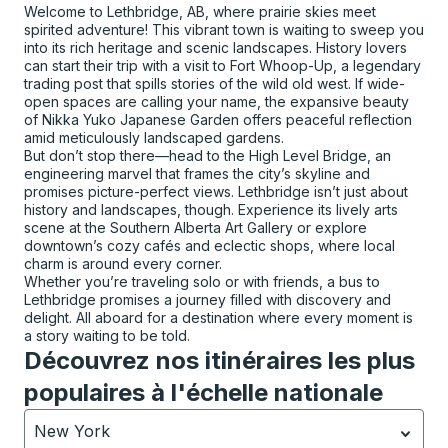
Welcome to Lethbridge, AB, where prairie skies meet
spirited adventure! This vibrant town is waiting to sweep you
into its rich heritage and scenic landscapes. History lovers
can start their trip with a visit to Fort Whoop-Up, a legendary
trading post that spills stories of the wild old west. If wide-
open spaces are calling your name, the expansive beauty
of Nikka Yuko Japanese Garden offers peaceful reflection
amid meticulously landscaped gardens.
But don’t stop there—head to the High Level Bridge, an
engineering marvel that frames the city’s skyline and
promises picture-perfect views. Lethbridge isn’t just about
history and landscapes, though. Experience its lively arts
scene at the Southern Alberta Art Gallery or explore
downtown’s cozy cafés and eclectic shops, where local
charm is around every corner.
Whether you’re traveling solo or with friends, a bus to
Lethbridge promises a journey filled with discovery and
delight. All aboard for a destination where every moment is
a story waiting to be told.
Découvrez nos itinéraires les plus
populaires à l'échelle nationale
New York