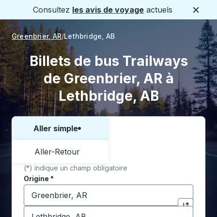
Consultez
les avis de voyage
actuels
Ferme
Greenbrier, AR
Lethbridge, AB
Billets de bus Trailways
de Greenbrier, AR à
Lethbridge, AB
Aller simple
Choisissez un sens ou un aller-retour:
Aller-Retour
(*) indique un champ obligatoire
Origine
*
Commencez à saisir la ville d'origine pour ouvrir les 
Destination
*
Cliquez pou