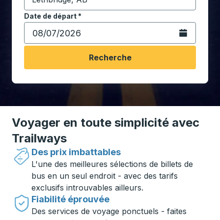
Commencez à saisir la ville de destination pour ouvrir
Date de départ
Tapez la date au format date Barre oblique du mois à 2 c
*
Ouvrez le calen
Recherche
Voyager en toute simplicité avec
Trailways
Des prix imbattables
L'une des meilleures sélections de billets de
bus en un seul endroit - avec des tarifs
exclusifs introuvables ailleurs.
Fiabilité éprouvée
Des services de voyage ponctuels - faites