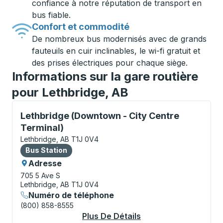
confiance à notre réputation de transport en
bus fiable.
Confort et commodité
De nombreux bus modernisés avec de grands
fauteuils en cuir inclinables, le wi-fi gratuit et
des prises électriques pour chaque siège.
Informations sur la gare routière
pour Lethbridge, AB
Bus Station, utilisez les touches fléchées ou la touch
Lethbridge (Downtown - City Centre
Terminal)
Lethbridge, AB T1J 0V4
Bus Station
Bus Station
Adresse
705 5 Ave S
Lethbridge, AB T1J 0V4
Numéro de téléphone
(800) 858-8555
Plus De Détails
À Propos Lethbridge 