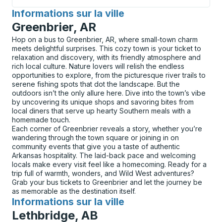
Informations sur la ville
pour
Greenbrier, AR
Hop on a bus to Greenbrier, AR, where small-town charm
meets delightful surprises. This cozy town is your ticket to
relaxation and discovery, with its friendly atmosphere and
rich local culture. Nature lovers will relish the endless
opportunities to explore, from the picturesque river trails to
serene fishing spots that dot the landscape. But the
outdoors isn’t the only allure here. Dive into the town’s vibe
by uncovering its unique shops and savoring bites from
local diners that serve up hearty Southern meals with a
homemade touch.
Each corner of Greenbrier reveals a story, whether you’re
wandering through the town square or joining in on
community events that give you a taste of authentic
Arkansas hospitality. The laid-back pace and welcoming
locals make every visit feel like a homecoming. Ready for a
trip full of warmth, wonders, and Wild West adventures?
Grab your bus tickets to Greenbrier and let the journey be
as memorable as the destination itself.
Informations sur la ville
pour
Lethbridge, AB