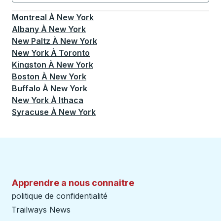
Actuellement sélectionné: New York.
La sélection est a
Montreal
À
New York
Albany
À
New York
New Paltz
À
New York
New York
À
Toronto
Kingston
À
New York
Boston
À
New York
Buffalo
À
New York
New York
À
Ithaca
Syracuse
À
New York
Apprendre a nous connaitre
politique de confidentialité
Trailways News