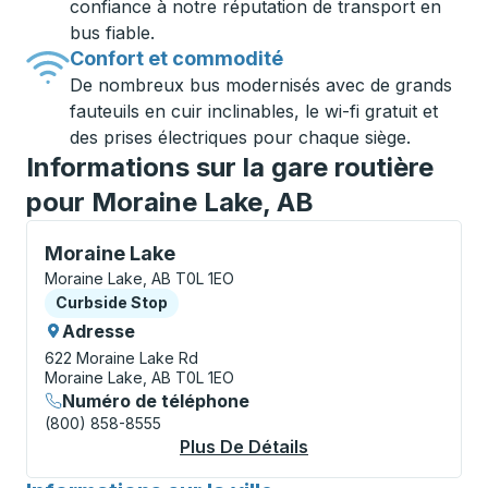
confiance à notre réputation de transport en
bus fiable.
Confort et commodité
De nombreux bus modernisés avec de grands
fauteuils en cuir inclinables, le wi-fi gratuit et
des prises électriques pour chaque siège.
Informations sur la gare routière
pour Moraine Lake, AB
Curbside Stop, utilisez les touches fléchées ou la to
Moraine Lake
Moraine Lake, AB T0L 1EO
Curbside Stop
Curbside Stop
Adresse
622 Moraine Lake Rd
Moraine Lake, AB T0L 1EO
Numéro de téléphone
(800) 858-8555
Plus De Détails
À Propos Moraine La