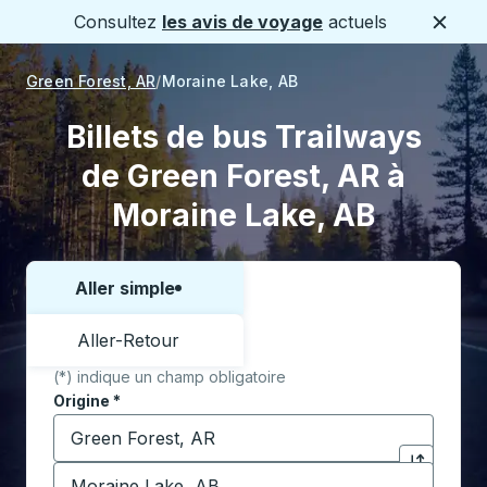
Consultez
les avis de voyage
actuels
Ferme
Green Forest, AR
Moraine Lake, AB
Billets de bus Trailways
de Green Forest, AR à
Moraine Lake, AB
Aller simple
Choisissez un sens ou un aller-retour:
Aller-Retour
(*) indique un champ obligatoire
Origine
*
Commencez à saisir la ville d'origine pour ouvrir les 
Destination
*
Cliquez pou