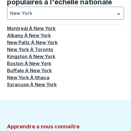
populaires à l'échelle nationale
New York
Actuellement sélectionné: New York.
La sélection est a
Montreal
À
New York
Albany
À
New York
New Paltz
À
New York
New York
À
Toronto
Kingston
À
New York
Boston
À
New York
Buffalo
À
New York
New York
À
Ithaca
Syracuse
À
New York
Apprendre a nous connaitre