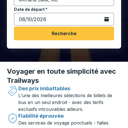
Commencez à saisir la ville de destination pour ouvrir
Date de départ
Tapez la date au format date Barre oblique du mois à 2 c
*
Ouvrez le calen
Recherche
Voyager en toute simplicité avec
Trailways
Des prix imbattables
L'une des meilleures sélections de billets de
bus en un seul endroit - avec des tarifs
exclusifs introuvables ailleurs.
Fiabilité éprouvée
Des services de voyage ponctuels - faites