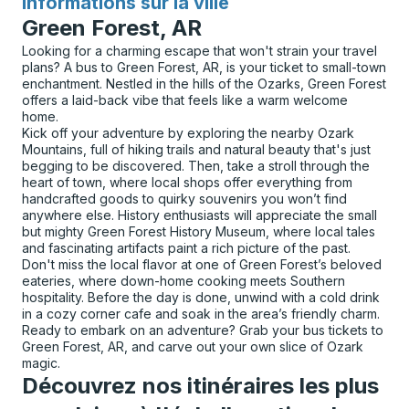
Informations sur la ville
pour
Green Forest, AR
Looking for a charming escape that won't strain your travel
plans? A bus to Green Forest, AR, is your ticket to small-town
enchantment. Nestled in the hills of the Ozarks, Green Forest
offers a laid-back vibe that feels like a warm welcome
home.
Kick off your adventure by exploring the nearby Ozark
Mountains, full of hiking trails and natural beauty that's just
begging to be discovered. Then, take a stroll through the
heart of town, where local shops offer everything from
handcrafted goods to quirky souvenirs you won’t find
anywhere else. History enthusiasts will appreciate the small
but mighty Green Forest History Museum, where local tales
and fascinating artifacts paint a rich picture of the past.
Don't miss the local flavor at one of Green Forest’s beloved
eateries, where down-home cooking meets Southern
hospitality. Before the day is done, unwind with a cold drink
in a cozy corner cafe and soak in the area’s friendly charm.
Ready to embark on an adventure? Grab your bus tickets to
Green Forest, AR, and carve out your own slice of Ozark
magic.
Découvrez nos itinéraires les plus