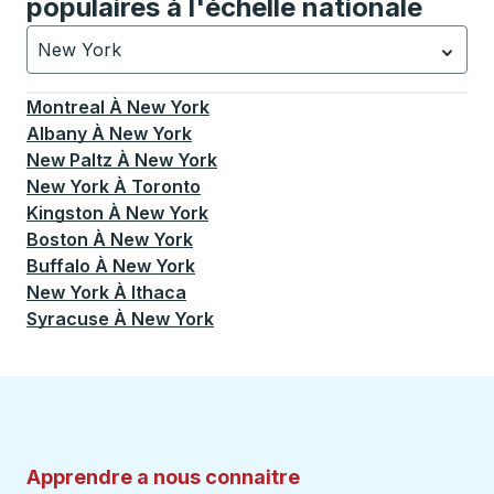
populaires à l'échelle nationale
New York
Actuellement sélectionné: New York.
La sélection est a
Montreal
À
New York
Albany
À
New York
New Paltz
À
New York
New York
À
Toronto
Kingston
À
New York
Boston
À
New York
Buffalo
À
New York
New York
À
Ithaca
Syracuse
À
New York
Apprendre a nous connaitre