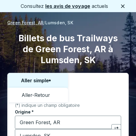
Consultez
les avis de voyage
actuels
Ferme
Green Forest, AR
Lumsden, SK
Billets de bus Trailways
de Green Forest, AR à
Lumsden, SK
Aller simple
Choisissez un sens ou un aller-retour:
Aller-Retour
(*) indique un champ obligatoire
Origine
*
Commencez à saisir la ville d'origine pour ouvrir les 
Destination
*
Cliquez pou