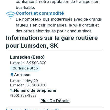
confiance à notre réputation de transport en
bus fiable.
Confort et commodité
De nombreux bus modernisés avec de grands
fauteuils en cuir inclinables, le wi-fi gratuit et
des prises électriques pour chaque siège.
Informations sur la gare routière
pour Lumsden, SK
Curbside Stop, utilisez les touches fléchées ou la to
Lumsden (Esso)
Lumsden, SK S0G 3C0
Curbside Stop
Curbside Stop
Adresse
Lumsden Hwy 20
Lumsden, SK S0G 3C0
Numéro de téléphone
(800) 858-8555
Plus De Détails
À Propos Lumsden (E