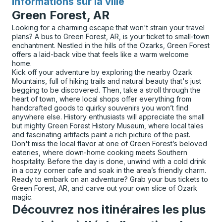
Informations sur la ville
pour
Green Forest, AR
Looking for a charming escape that won't strain your travel
plans? A bus to Green Forest, AR, is your ticket to small-town
enchantment. Nestled in the hills of the Ozarks, Green Forest
offers a laid-back vibe that feels like a warm welcome
home.
Kick off your adventure by exploring the nearby Ozark
Mountains, full of hiking trails and natural beauty that's just
begging to be discovered. Then, take a stroll through the
heart of town, where local shops offer everything from
handcrafted goods to quirky souvenirs you won’t find
anywhere else. History enthusiasts will appreciate the small
but mighty Green Forest History Museum, where local tales
and fascinating artifacts paint a rich picture of the past.
Don't miss the local flavor at one of Green Forest’s beloved
eateries, where down-home cooking meets Southern
hospitality. Before the day is done, unwind with a cold drink
in a cozy corner cafe and soak in the area’s friendly charm.
Ready to embark on an adventure? Grab your bus tickets to
Green Forest, AR, and carve out your own slice of Ozark
magic.
Découvrez nos itinéraires les plus