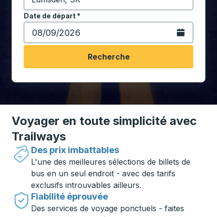
Commencez à saisir la ville de destination pour ouvrir
Date de départ
Tapez la date au format date Barre oblique du mois à 2 c
*
Ouvrez le calen
Recherche
Voyager en toute simplicité avec
Trailways
Des prix imbattables
L'une des meilleures sélections de billets de
bus en un seul endroit - avec des tarifs
exclusifs introuvables ailleurs.
Fiabilité éprouvée
Des services de voyage ponctuels - faites