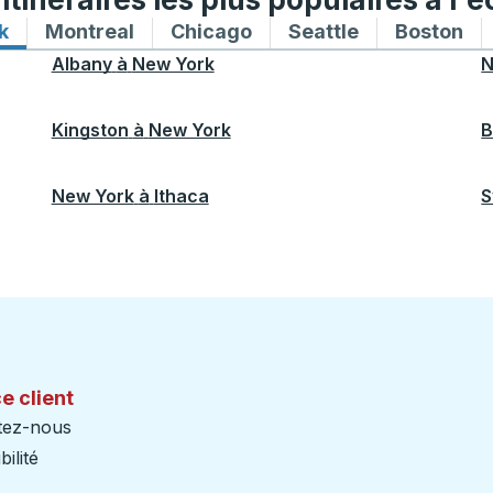
k
Itinéraires de bus vers et depuis New York
Montreal
Itinéraires de bus vers et depuis Mon
Chicago
Itinéraires de bus vers 
Seattle
Itinéraires de
Boston
Iti
Albany
à
New York
N
Kingston
à
New York
B
New York
à
Ithaca
S
e client
tez-nous
ilité