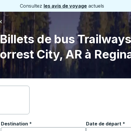
Consultez
les avis de voyage
actuels
K
Billets de bus Trailway
orrest City, AR à Regin
Destination
*
Date de départ
Tapez la date au fo
*
ouvrir les options de localisation, puis utilisez les touches
Commencez à saisir la ville de destination pour ouvrir les o