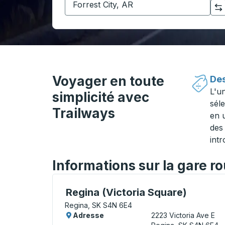
Cliquez pour changer vos sélections d'origine et de destination
Voyager en toute
Des
L'u
simplicité avec
séle
Trailways
en 
des 
intr
Informations sur la gare r
Curbside Stop, utilisez les touches fléché
Regina (Victoria Square)
Regina, SK S4N 6E4
Adresse
2223 Victoria Ave E