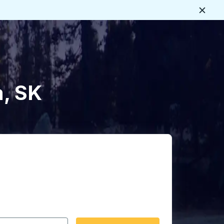
Ferme
s
a, SK
rmat date Barre oblique du mois à 2 chiffres Barre obliqu
 fléchées pour accéder à la ville d'origine souhaitée, puis a
ptions de localisation, puis utilisez les touches fléchées po