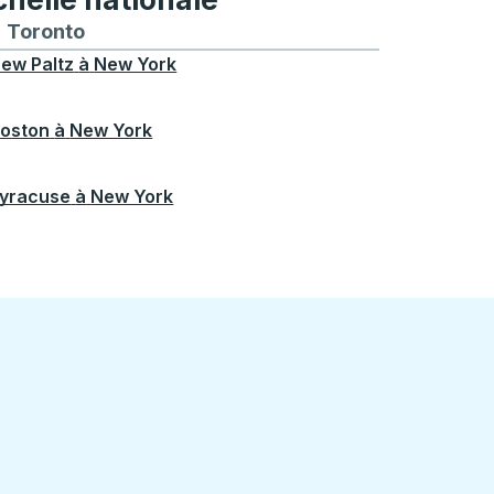
treal
et depuis Chicago
 bus vers et depuis Seattle
néraires de bus vers et depuis Boston
Toronto
Itinéraires de bus vers et depuis Toronto
ew Paltz
à
New York
oston
à
New York
yracuse
à
New York