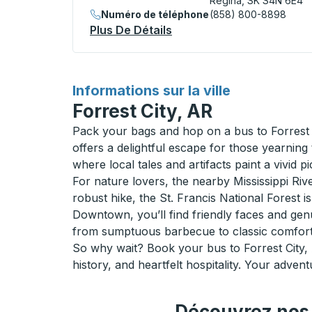
Regina, SK S4N 6E4
Numéro de téléphone
(858) 800-8898
Plus De Détails
À Propos Regina (Victori
pour
Informations sur la ville
Forrest City, AR
Pack your bags and hop on a bus to Forrest C
offers a delightful escape for those yearnin
where local tales and artifacts paint a vivid p
For nature lovers, the nearby Mississippi Riv
robust hike, the St. Francis National Forest i
Downtown, you’ll find friendly faces and genui
from sumptuous barbecue to classic comfort
So why wait? Book your bus to Forrest City,
history, and heartfelt hospitality. Your advent
Découvrez nos i