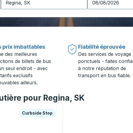
 prix imbattables
Fiabilité éprouvée
ne des meilleures
Des services de voyage
ctions de billets de bus
ponctuels - faites confi
un seul endroit - avec
à notre réputation de
tarifs exclusifs
transport en bus fiable.
ouvables ailleurs.
outière pour Regina, SK
es ou la touche Tab pour en savoir plus sur cette gare rout
Curbside Stop
Curbside Stop