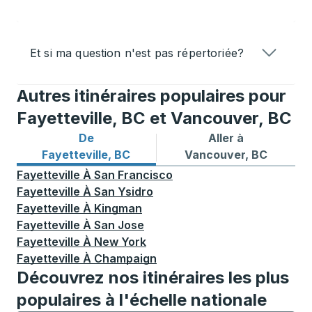
Et si ma question n'est pas répertoriée?
Autres itinéraires populaires pour
Fayetteville, BC et Vancouver, BC
De
Aller à
Itinéraires de bus depuis Fayetteville, BC
Itinéraires de bus vers Van
Fayetteville, BC
Vancouver, BC
Fayetteville
À
San Francisco
Fayetteville
À
San Ysidro
Fayetteville
À
Kingman
Fayetteville
À
San Jose
Fayetteville
À
New York
Fayetteville
À
Champaign
Découvrez nos itinéraires les plus
populaires à l'échelle nationale