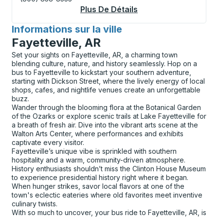
Plus De Détails
À Propos Vancouver 
Informations sur la ville
pour
Fayetteville, AR
Set your sights on Fayetteville, AR, a charming town
blending culture, nature, and history seamlessly. Hop on a
bus to Fayetteville to kickstart your southern adventure,
starting with Dickson Street, where the lively energy of local
shops, cafes, and nightlife venues create an unforgettable
buzz.
Wander through the blooming flora at the Botanical Garden
of the Ozarks or explore scenic trails at Lake Fayetteville for
a breath of fresh air. Dive into the vibrant arts scene at the
Walton Arts Center, where performances and exhibits
captivate every visitor.
Fayetteville’s unique vibe is sprinkled with southern
hospitality and a warm, community-driven atmosphere.
History enthusiasts shouldn’t miss the Clinton House Museum
to experience presidential history right where it began.
When hunger strikes, savor local flavors at one of the
town's eclectic eateries where old favorites meet inventive
culinary twists.
With so much to uncover, your bus ride to Fayetteville, AR, is