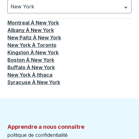
New York
Actuellement sélectionné: New York.
La sélection est a
Montreal
À
New York
Albany
À
New York
New Paltz
À
New York
New York
À
Toronto
Kingston
À
New York
Boston
À
New York
Buffalo
À
New York
New York
À
Ithaca
Syracuse
À
New York
Apprendre a nous connaitre
politique de confidentialité