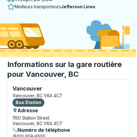
Meilleurs transporteurs
Jefferson Lines
Informations sur la gare routière
pour Vancouver, BC
Bus Station, utilisez les touches fléchées ou la touch
Vancouver
Vancouver, BC V6A 4C7
Bus Station
Bus Station
Adresse
1150 Station Street.
Vancouver, BC V6A 4C7
Numéro de téléphone
(800) 858-8555