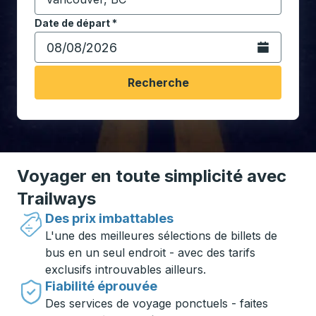
Commencez à saisir la ville de destination pour ouvrir
Date de départ
Tapez la date au format date Barre oblique du mois à 2 c
*
Ouvrez le calen
Recherche
Voyager en toute simplicité avec
Trailways
Des prix imbattables
L'une des meilleures sélections de billets de
bus en un seul endroit - avec des tarifs
exclusifs introuvables ailleurs.
Fiabilité éprouvée
Des services de voyage ponctuels - faites