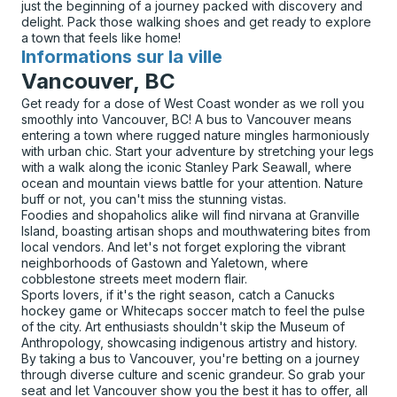
just the beginning of a journey packed with discovery and
delight. Pack those walking shoes and get ready to explore
a town that feels like home!
Informations sur la ville
pour
Vancouver, BC
Get ready for a dose of West Coast wonder as we roll you
smoothly into Vancouver, BC! A bus to Vancouver means
entering a town where rugged nature mingles harmoniously
with urban chic. Start your adventure by stretching your legs
with a walk along the iconic Stanley Park Seawall, where
ocean and mountain views battle for your attention. Nature
buff or not, you can't miss the stunning vistas.
Foodies and shopaholics alike will find nirvana at Granville
Island, boasting artisan shops and mouthwatering bites from
local vendors. And let's not forget exploring the vibrant
neighborhoods of Gastown and Yaletown, where
cobblestone streets meet modern flair.
Sports lovers, if it's the right season, catch a Canucks
hockey game or Whitecaps soccer match to feel the pulse
of the city. Art enthusiasts shouldn't skip the Museum of
Anthropology, showcasing indigenous artistry and history.
By taking a bus to Vancouver, you're betting on a journey
through diverse culture and scenic grandeur. So grab your
seat and let Vancouver show you the best it has to offer, all