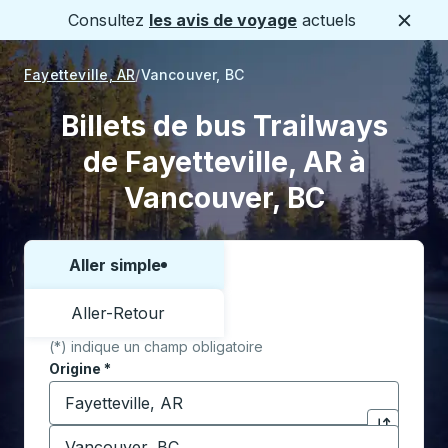
Consultez
les avis de voyage
actuels
Ferme
Fayetteville, AR
Vancouver, BC
Billets de bus Trailways
de Fayetteville, AR à
Vancouver, BC
Aller simple
Choisissez un sens ou un aller-retour:
Aller-Retour
(*) indique un champ obligatoire
Origine
*
Commencez à saisir la ville d'origine pour ouvrir les 
Destination
*
Cliquez pou