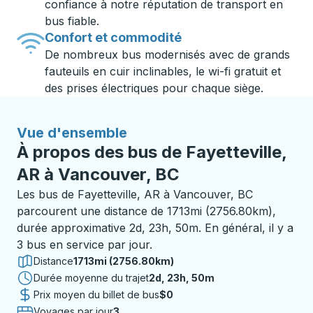
confiance à notre réputation de transport en
bus fiable.
Confort et commodité
De nombreux bus modernisés avec de grands
fauteuils en cuir inclinables, le wi-fi gratuit et
des prises électriques pour chaque siège.
Vue d'ensemble
À propos des bus de Fayetteville,
AR à Vancouver, BC
Les bus de Fayetteville, AR à Vancouver, BC
parcourent une distance de 1713mi (2756.80km),
durée approximative 2d, 23h, 50m. En général, il y a
3 bus en service par jour.
Distance
1713mi (2756.80km)
Durée moyenne du trajet
2 jours 23 heures 50 minutes
2d, 23h, 50m
Prix moyen du billet de bus
$0
Voyages par jour
3