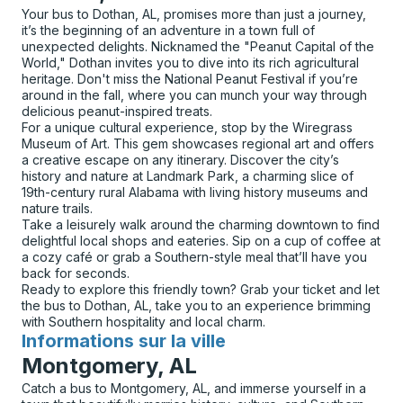
Your bus to Dothan, AL, promises more than just a journey,
it’s the beginning of an adventure in a town full of
unexpected delights. Nicknamed the "Peanut Capital of the
World," Dothan invites you to dive into its rich agricultural
heritage. Don't miss the National Peanut Festival if you’re
around in the fall, where you can munch your way through
delicious peanut-inspired treats.
For a unique cultural experience, stop by the Wiregrass
Museum of Art. This gem showcases regional art and offers
a creative escape on any itinerary. Discover the city’s
history and nature at Landmark Park, a charming slice of
19th-century rural Alabama with living history museums and
nature trails.
Take a leisurely walk around the charming downtown to find
delightful local shops and eateries. Sip on a cup of coffee at
a cozy café or grab a Southern-style meal that’ll have you
back for seconds.
Ready to explore this friendly town? Grab your ticket and let
the bus to Dothan, AL, take you to an experience brimming
with Southern hospitality and local charm.
Informations sur la ville
pour
Montgomery, AL
Catch a bus to Montgomery, AL, and immerse yourself in a