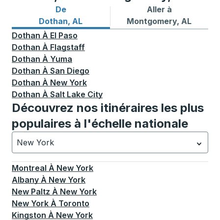
De
Aller à
Itinéraires de bus depuis Dothan, AL
Itinéraires de bus vers Mo
Dothan, AL
Montgomery, AL
Dothan
À
El Paso
Dothan
À
Flagstaff
Dothan
À
Yuma
Dothan
À
San Diego
Dothan
À
New York
Dothan
À
Salt Lake City
Découvrez nos itinéraires les plus
populaires à l'échelle nationale
New York
Actuellement sélectionné: New York.
La sélection est a
Montreal
À
New York
Albany
À
New York
New Paltz
À
New York
New York
À
Toronto
Kingston
À
New York