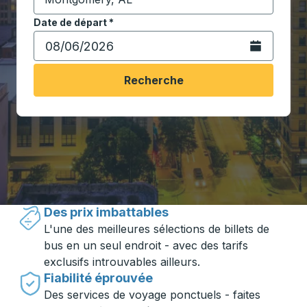
Commencez à saisir la ville de destination pour ouvrir
Date de départ
Tapez la date au format date Barre oblique du mois à 2 c
*
Ouvrez le calen
Recherche
Voyager en toute simplicité avec
Trailways
Des prix imbattables
L'une des meilleures sélections de billets de
bus en un seul endroit - avec des tarifs
exclusifs introuvables ailleurs.
Fiabilité éprouvée
Des services de voyage ponctuels - faites