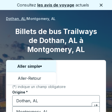
Consultez
les avis de voyage
actuels
Ferme
Dothan, AL
Montgomery, AL
Billets de bus Trailways
de Dothan, AL à
Montgomery, AL
Aller simple
Choisissez un sens ou un aller-retour:
Aller-Retour
(*) indique un champ obligatoire
Origine
*
Commencez à saisir la ville d'origine pour ouvrir les 
Destination
*
Cliquez pou