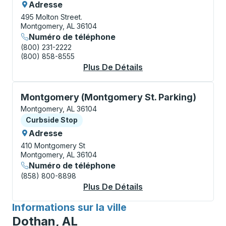
Adresse
495 Molton Street.
Montgomery, AL 36104
Numéro de téléphone
(800) 231-2222
(800) 858-8555
Plus De Détails
À Propos Montgomery
Curbside Stop, utilisez les touches fléchées ou la to
Montgomery (Montgomery St. Parking)
Montgomery, AL 36104
Curbside Stop
Curbside Stop
Adresse
410 Montgomery St
Montgomery, AL 36104
Numéro de téléphone
(858) 800-8898
Plus De Détails
À Propos Montgomery
Informations sur la ville
pour
Dothan, AL