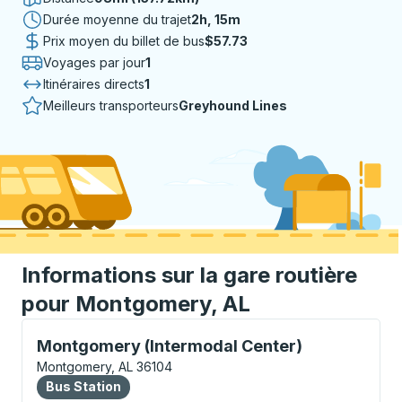
Durée moyenne du trajet
2 heures 15 minutes
2h, 15m
Prix moyen du billet de bus
$57.73
Voyages par jour
1
Itinéraires directs
1
Meilleurs transporteurs
Greyhound Lines
Informations sur la gare routière
pour Montgomery, AL
Bus Station, utilisez les touches fléchées ou la touch
Montgomery (Intermodal Center)
Montgomery, AL 36104
Bus Station
Bus Station