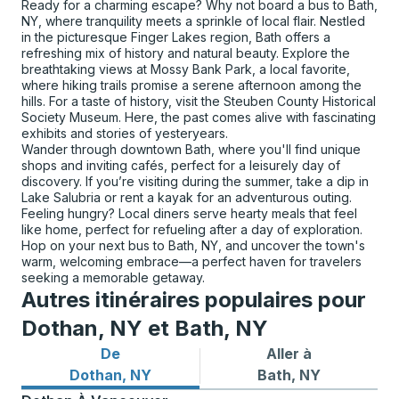
Ready for a charming escape? Why not board a bus to Bath,
NY, where tranquility meets a sprinkle of local flair. Nestled
in the picturesque Finger Lakes region, Bath offers a
refreshing mix of history and natural beauty. Explore the
breathtaking views at Mossy Bank Park, a local favorite,
where hiking trails promise a serene afternoon among the
hills. For a taste of history, visit the Steuben County Historical
Society Museum. Here, the past comes alive with fascinating
exhibits and stories of yesteryears.
Wander through downtown Bath, where you'll find unique
shops and inviting cafés, perfect for a leisurely day of
discovery. If you’re visiting during the summer, take a dip in
Lake Salubria or rent a kayak for an adventurous outing.
Feeling hungry? Local diners serve hearty meals that feel
like home, perfect for refueling after a day of exploration.
Hop on your next bus to Bath, NY, and uncover the town's
warm, welcoming embrace—a perfect haven for travelers
seeking a memorable getaway.
Autres itinéraires populaires pour
Dothan, NY et Bath, NY
De
Aller à
Itinéraires de bus depuis Dothan, NY
Itinéraires de bus vers Bath
Dothan, NY
Bath, NY