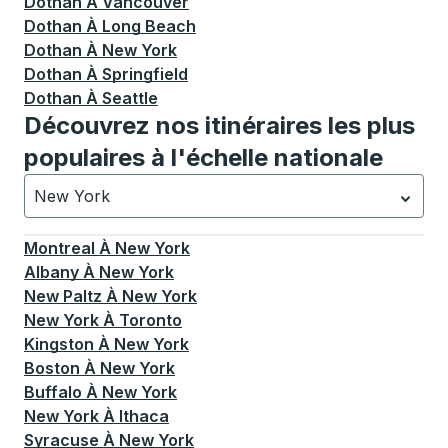
Dothan
À
Vancouver
Dothan
À
Long Beach
Dothan
À
New York
Dothan
À
Springfield
Dothan
À
Seattle
Découvrez nos itinéraires les plus
populaires à l'échelle nationale
New York
Actuellement sélectionné: New York.
La sélection est a
Montreal
À
New York
Albany
À
New York
New Paltz
À
New York
New York
À
Toronto
Kingston
À
New York
Boston
À
New York
Buffalo
À
New York
New York
À
Ithaca
Syracuse
À
New York