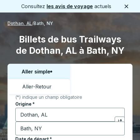
Consultez
les avis de voyage
actuels
Ferme
Dothan, AL
Bath, NY
Billets de bus Trailways
de Dothan, AL à Bath, NY
Aller simple
Choisissez un sens ou un aller-retour:
Aller-Retour
(*) indique un champ obligatoire
Origine
*
Commencez à saisir la ville d'origine pour ouvrir les 
Destination
*
Cliquez pou
Commencez à saisir la ville de destination pour ouvrir
Date de départ
Tapez la date au format date Barre oblique du mois à 2 c
*