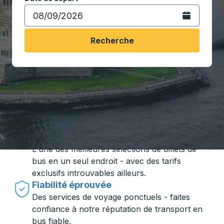
Ouvrez le calen
Recherche
Voyager en toute simplicité avec
Trailways
Des prix imbattables
L'une des meilleures sélections de billets de
bus en un seul endroit - avec des tarifs
exclusifs introuvables ailleurs.
Fiabilité éprouvée
Des services de voyage ponctuels - faites
confiance à notre réputation de transport en
bus fiable.