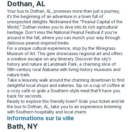
Dothan, AL
Your bus to Dothan, AL, promises more than just a journey,
it’s the beginning of an adventure in a town full of
unexpected delights. Nicknamed the "Peanut Capital of the
World," Dothan invites you to dive into its rich agricultural
heritage. Don't miss the National Peanut Festival if you’re
around in the fall, where you can munch your way through
delicious peanut-inspired treats.
For a unique cultural experience, stop by the Wiregrass
Museum of Art. This gem showcases regional art and offers
a creative escape on any itinerary. Discover the city’s
history and nature at Landmark Park, a charming slice of
19th-century rural Alabama with living history museums and
nature trails.
Take a leisurely walk around the charming downtown to find
delightful local shops and eateries. Sip on a cup of coffee at
a cozy café or grab a Southern-style meal that’ll have you
back for seconds.
Ready to explore this friendly town? Grab your ticket and let
the bus to Dothan, AL, take you to an experience brimming
with Southern hospitality and local charm.
Informations sur la ville
pour
Bath, NY