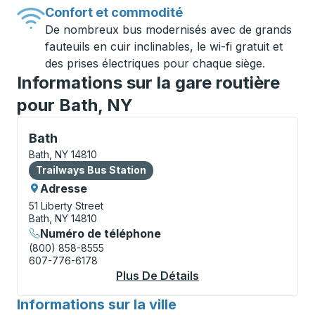
Confort et commodité
De nombreux bus modernisés avec de grands
fauteuils en cuir inclinables, le wi-fi gratuit et
des prises électriques pour chaque siège.
Informations sur la gare routière
pour Bath, NY
Bus Station, utilisez les touches fléchées ou la touch
Bath
Bath, NY 14810
Bus Station
Trailways Bus Station
Adresse
51 Liberty Street
Bath, NY 14810
Numéro de téléphone
(800) 858-8555
607-776-6178
Plus De Détails
À Propos Bath Bus S
Informations sur la ville
pour