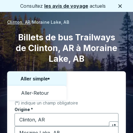
Consultez
les avis de voyage
actuels
Ferme
Clinton, AR
Moraine Lake, AB
Billets de bus Trailways
de Clinton, AR à Moraine
Lake, AB
Aller simple
Choisissez un sens ou un aller-retour:
Aller-Retour
(*) indique un champ obligatoire
Origine
*
Commencez à saisir la ville d'origine pour ouvrir les 
Destination
*
Cliquez pou