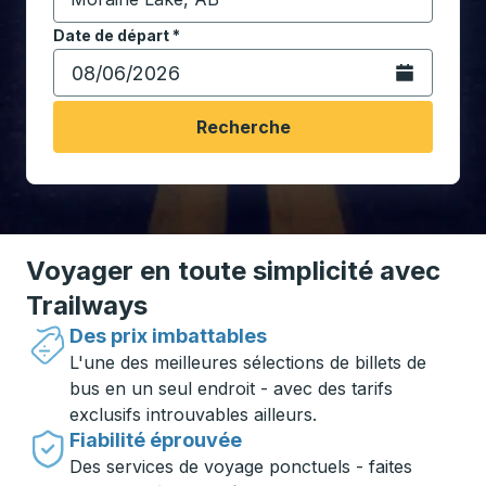
Commencez à saisir la ville de destination pour ouvrir
Date de départ
Tapez la date au format date Barre oblique du mois à 2 c
*
Ouvrez le calen
Recherche
Voyager en toute simplicité avec
Trailways
Des prix imbattables
L'une des meilleures sélections de billets de
bus en un seul endroit - avec des tarifs
exclusifs introuvables ailleurs.
Fiabilité éprouvée
Des services de voyage ponctuels - faites