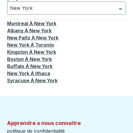
New York
Actuellement sélectionné: New York.
La sélection est a
Montreal
À
New York
Albany
À
New York
New Paltz
À
New York
New York
À
Toronto
Kingston
À
New York
Boston
À
New York
Buffalo
À
New York
New York
À
Ithaca
Syracuse
À
New York
Apprendre a nous connaitre
politique de confidentialité