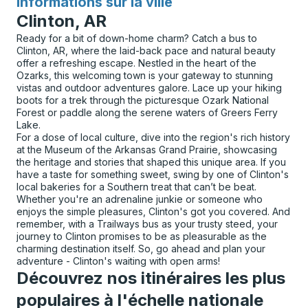
Informations sur la ville
pour
Clinton, AR
Ready for a bit of down-home charm? Catch a bus to
Clinton, AR, where the laid-back pace and natural beauty
offer a refreshing escape. Nestled in the heart of the
Ozarks, this welcoming town is your gateway to stunning
vistas and outdoor adventures galore. Lace up your hiking
boots for a trek through the picturesque Ozark National
Forest or paddle along the serene waters of Greers Ferry
Lake.
For a dose of local culture, dive into the region's rich history
at the Museum of the Arkansas Grand Prairie, showcasing
the heritage and stories that shaped this unique area. If you
have a taste for something sweet, swing by one of Clinton's
local bakeries for a Southern treat that can’t be beat.
Whether you're an adrenaline junkie or someone who
enjoys the simple pleasures, Clinton's got you covered. And
remember, with a Trailways bus as your trusty steed, your
journey to Clinton promises to be as pleasurable as the
charming destination itself. So, go ahead and plan your
adventure - Clinton's waiting with open arms!
Découvrez nos itinéraires les plus
populaires à l'échelle nationale