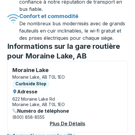
confiance à notre réputation de transport en
bus fiable.
Confort et commodité
De nombreux bus modernisés avec de grands
fauteuils en cuir inclinables, le wi-fi gratuit et
des prises électriques pour chaque siège.
Informations sur la gare routière
pour Moraine Lake, AB
Curbside Stop, utilisez les touches fléchées ou la to
Moraine Lake
Moraine Lake, AB T0L 1EO
Curbside Stop
Curbside Stop
Adresse
622 Moraine Lake Rd
Moraine Lake, AB T0L 1EO
Numéro de téléphone
(800) 858-8555
Plus De Détails
À Propos Moraine La